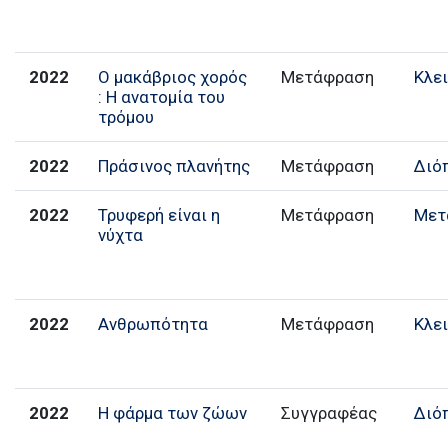
2022
Ο μακάβριος χορός
Μετάφραση
Κλε
: Η ανατομία του
τρόμου
2022
Πράσινος πλανήτης
Μετάφραση
Διό
2022
Τρυφερή είναι η
Μετάφραση
Μετ
νύχτα
2022
Ανθρωπότητα
Μετάφραση
Κλε
2022
Η φάρμα των ζώων
Συγγραφέας
Διό