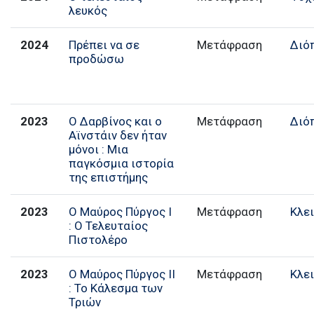
λευκός
2024
Πρέπει να σε
Μετάφραση
Διό
προδώσω
2023
Ο Δαρβίνος και ο
Μετάφραση
Διό
Αϊνστάιν δεν ήταν
μόνοι : Μια
παγκόσμια ιστορία
της επιστήμης
2023
Ο Μαύρος Πύργος I
Μετάφραση
Κλε
: Ο Τελευταίος
Πιστολέρο
2023
Ο Μαύρος Πύργος II
Μετάφραση
Κλε
: Το Κάλεσμα των
Τριών