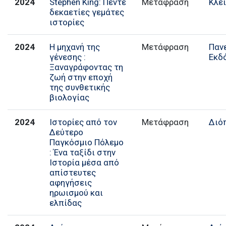
2024
Stephen King: Πέντε
Μετάφραση
Κλε
δεκαετίες γεμάτες
ιστορίες
2024
Η μηχανή της
Μετάφραση
Παν
γένεσης :
Εκδ
Ξαναγράφοντας τη
ζωή στην εποχή
της συνθετικής
βιολογίας
2024
Ιστορίες από τον
Μετάφραση
Διό
Δεύτερο
Παγκόσμιο Πόλεμο
: Ένα ταξίδι στην
Ιστορία μέσα από
απίστευτες
αφηγήσεις
ηρωισμού και
ελπίδας