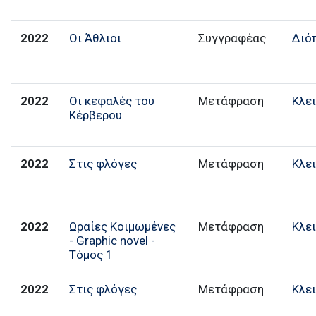
2022
Οι Άθλιοι
Συγγραφέας
Διό
2022
Οι κεφαλές του
Μετάφραση
Κλε
Κέρβερου
2022
Στις φλόγες
Μετάφραση
Κλε
2022
Ωραίες Κοιμωμένες
Μετάφραση
Κλε
- Graphic novel -
Τόμος 1
2022
Στις φλόγες
Μετάφραση
Κλε