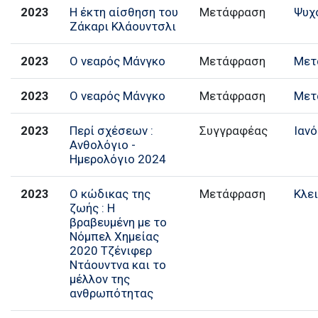
2023
Η έκτη αίσθηση του
Μετάφραση
Ψυχ
Ζάκαρι Κλάουντσλι
2023
Ο νεαρός Μάνγκο
Μετάφραση
Μετ
2023
Ο νεαρός Μάνγκο
Μετάφραση
Μετ
2023
Περί σχέσεων :
Συγγραφέας
Ιανό
Ανθολόγιο -
Ημερολόγιο 2024
2023
Ο κώδικας της
Μετάφραση
Κλε
ζωής : Η
βραβευμένη με το
Νόμπελ Χημείας
2020 Τζένιφερ
Ντάουντνα και το
μέλλον της
ανθρωπότητας