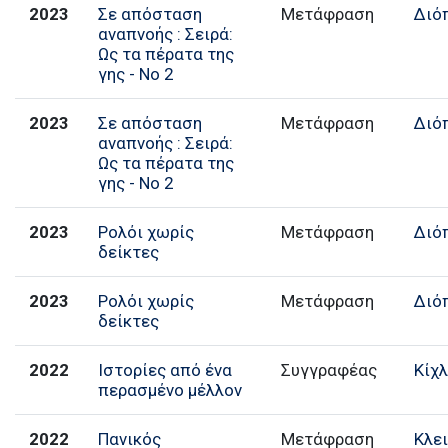
2023
Σε απόσταση
Μετάφραση
Διό
αναπνοής : Σειρά:
Ως τα πέρατα της
γης - No 2
2023
Σε απόσταση
Μετάφραση
Διό
αναπνοής : Σειρά:
Ως τα πέρατα της
γης - No 2
2023
Ρολόι χωρίς
Μετάφραση
Διό
δείκτες
2023
Ρολόι χωρίς
Μετάφραση
Διό
δείκτες
2022
Ιστορίες από ένα
Συγγραφέας
Κίχ
περασμένο μέλλον
2022
Πανικός
Μετάφραση
Κλε