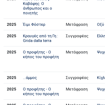
Καβάφης. Ο
άνθρωπος και ο
ποιητής
2025
Έιμι Φόστερ
Μετάφραση
Οξύ
2025
Κραυγές από τη Γη :
Συγγραφέας
Ελλ
Grida dalla terra
2025
Ο προφήτης - Ο
Μετάφραση
Ψυχ
κήπος του προφήτη
2025
...άμμος
Συγγραφέας
Κίχ
2025
Ο προφήτης - Ο
Μετάφραση
Ψυχ
κήπος του προφήτη