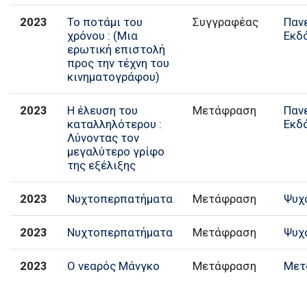
2023
Το ποτάμι του
Συγγραφέας
Παν
χρόνου : (Μια
Εκδ
ερωτική επιστολή
προς την τέχνη του
κινηματογράφου)
2023
Η έλευση του
Μετάφραση
Παν
καταλληλότερου :
Εκδ
Λύνοντας τον
μεγαλύτερο γρίφο
της εξέλιξης
2023
Νυχτοπερπατήματα
Μετάφραση
Ψυχ
2023
Νυχτοπερπατήματα
Μετάφραση
Ψυχ
2023
Ο νεαρός Μάνγκο
Μετάφραση
Μετ