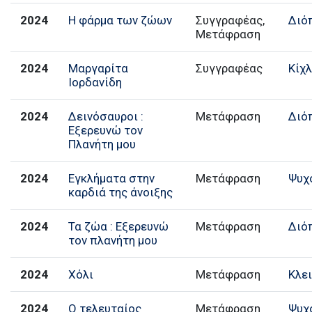
2024
Η φάρμα των ζώων
Συγγραφέας,
Διό
Μετάφραση
2024
Μαργαρίτα
Συγγραφέας
Κίχ
Ιορδανίδη
2024
Δεινόσαυροι :
Μετάφραση
Διό
Εξερευνώ τον
Πλανήτη μου
2024
Εγκλήματα στην
Μετάφραση
Ψυχ
καρδιά της άνοιξης
2024
Τα ζώα : Εξερευνώ
Μετάφραση
Διό
τον πλανήτη μου
2024
Χόλι
Μετάφραση
Κλε
2024
Ο τελευταίος
Μετάφραση
Ψυχ