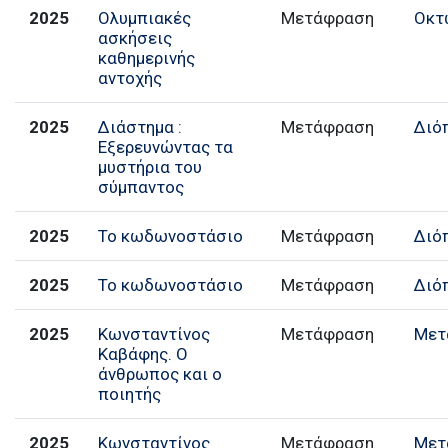
2025
Ολυμπιακές
Μετάφραση
Οκτ
ασκήσεις
καθημερινής
αντοχής
2025
Διάστημα :
Μετάφραση
Διό
Εξερευνώντας τα
μυστήρια του
σύμπαντος
2025
Το κωδωνοστάσιο
Μετάφραση
Διό
2025
Το κωδωνοστάσιο
Μετάφραση
Διό
2025
Κωνσταντίνος
Μετάφραση
Μετ
Καβάφης. Ο
άνθρωπος και ο
ποιητής
2025
Κωνσταντίνος
Μετάφραση
Μετ