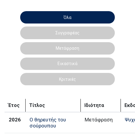
Όλα
Συγγραφέας
Μετάφραση
Εικαστικά
Κριτικές
Έτος
Τίτλος
Ιδιότητα
Εκδο
2026
Ο θηρευτής του
Μετάφραση
Ψυχ
σούρουπου