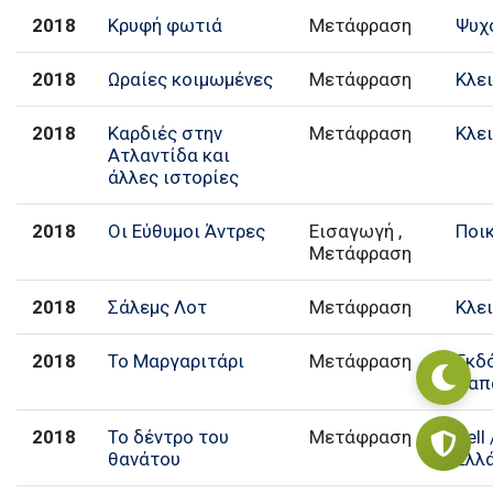
2018
Κρυφή φωτιά
Μετάφραση
Ψυχ
2018
Ωραίες κοιμωμένες
Μετάφραση
Κλε
2018
Καρδιές στην
Μετάφραση
Κλε
Ατλαντίδα και
άλλες ιστορίες
2018
Οι Εύθυμοι Άντρες
Εισαγωγή ,
Ποι
Μετάφραση
2018
Σάλεμς Λοτ
Μετάφραση
Κλε
2018
Το Μαργαριτάρι
Μετάφραση
Εκδ
Παπ
2018
Το δέντρο του
Μετάφραση
Bell
θανάτου
Ελλ