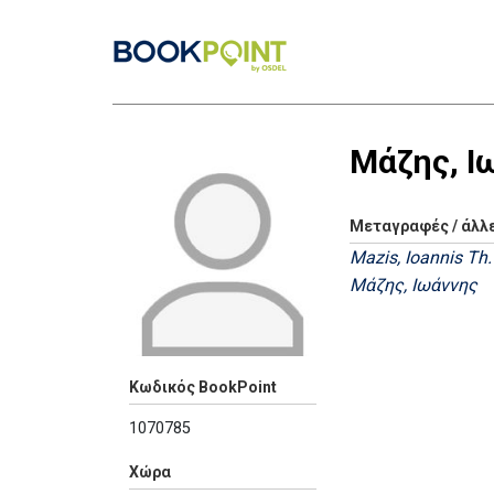
Μάζης, Ι
Μεταγραφές / άλλ
Mazis, Ioannis Th.
Μάζης, Ιωάννης
Κωδικός BookPoint
1070785
Χώρα