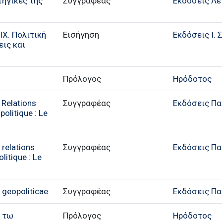
τηγικές της
Συγγραφέας
Εκδόσεις Λε
IX. Πολιτική
Εισήγηση
Εκδόσεις Ι. 
ις και
Πρόλογος
Ηρόδοτος
 Relations
Συγγραφέας
Εκδόσεις Π
politique : Le
relations
Συγγραφέας
Εκδόσεις Π
litique : Le
 geopoliticae
Συγγραφέας
Εκδόσεις Π
 τω
Πρόλογος
Ηρόδοτος