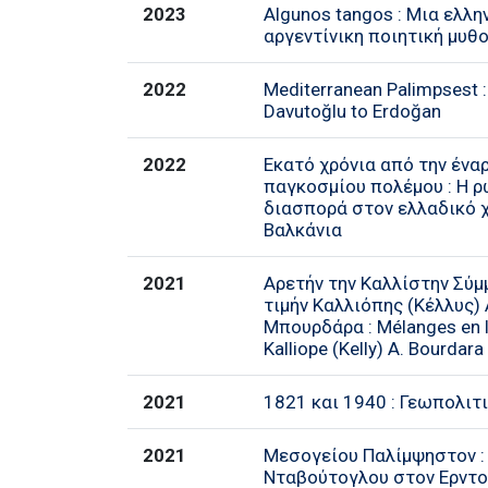
2023
Algunos tangos : Μια ελλη
αργεντίνικη ποιητική μυθ
2022
Mediterranean Palimpsest 
Davutoğlu to Erdoğan
2022
Εκατό χρόνια από την έναρ
παγκοσμίου πολέμου : Η 
διασπορά στον ελλαδικό 
Βαλκάνια
2021
Αρετήν την Καλλίστην Σύμ
τιμήν Καλλιόπης (Κέλλυς) 
Μπουρδάρα : Mélanges en l
Kalliope (Kelly) A. Bourdara
2021
1821 και 1940 : Γεωπολιτ
2021
Μεσογείου Παλίμψηστον :
Νταβούτογλου στον Ερντ