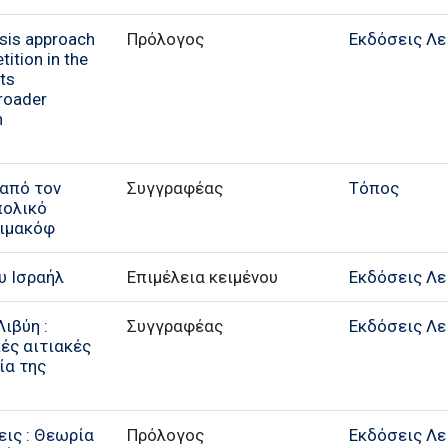
ysis approach
Πρόλογος
Εκδόσεις Λε
ition in the
its
Broader
n
από τον
Συγγραφέας
Τόπος
πολικό
ριμακόφ
υ Ισραήλ
Επιμέλεια κειμένου
Εκδόσεις Λε
ιβύη :
Συγγραφέας
Εκδόσεις Λε
κές αιτιακές
ία της
εις : Θεωρία
Πρόλογος
Εκδόσεις Λε