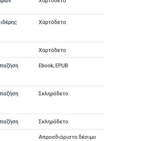
ιμών
Χαρτόδετο
Σιδέρης
Χαρτόδετο
Χαρτόδετο
απαζήση
Ebook, EPUB
απαζήση
Σκληρόδετο
απαζήση
Σκληρόδετο
Απροσδιόριστο δέσιμο