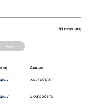
93
εγγραφές
Άλλα
ίκος
Δέσιμο
ιμών
Χαρτόδετο
ιμών
Σκληρόδετο