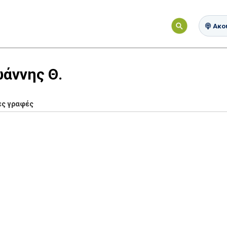
Ακού
ωάννης Θ.
ες γραφές