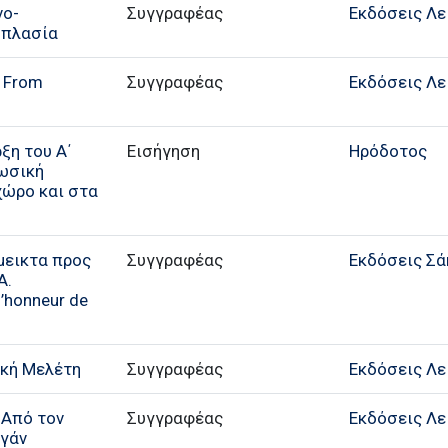
νο-
Συγγραφέας
Εκδόσεις Λε
οπλασία
: From
Συγγραφέας
Εκδόσεις Λε
ξη του Α΄
Εισήγηση
Ηρόδοτος
ρωσική
χώρο και στα
μεικτα προς
Συγγραφέας
Εκδόσεις Σά
Α.
’honneur de
ική Μελέτη
Συγγραφέας
Εκδόσεις Λε
 Από τον
Συγγραφέας
Εκδόσεις Λε
ογάν