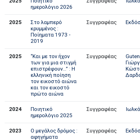
2025
Ποιητικό
Ιωλκ
ημερολόγιο 2026
2025
Στο λαμπερό
Συγγραφέας
Εκδόσ
κρυμμένος :
Ποίηματα 1973 -
2019
2025
“Και με τον ήχον
Guten
των για μια στιγμή
Γιώργ
επιστρέφουν…” : Η
Κώστ
ελληνική ποίηση
Δαρδ
τον εικοστό αιώνα
και τον εικοστό
πρώτο αιώνα
2024
Ποιητικό
Ιωλκ
ημερολόγιο 2025
2023
Ο μεγάλος δρόμος :
Συγγραφέας
Εκδόσ
αφηγήματα