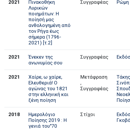
2021
Πινακοθήκη
Ρώμη
Λυρικών
ποιημάτων: Η
ποίησή μας
ανθολογημένη από
τον Ρήγα έως
σήμερα (1796-
2021) [τ.2]
2021
Ένεκεν της
Συγγραφέας
Εκδόσ
ανωνυμίας σου
2021
Χαίρε, ω χαίρε,
Μετάφραση , Συγγραφέας
Τάκη
Ελευθεριά! Ο
Σινόπ
αγώνας του 1821
Σπου
στην ελληνική και
Νεοελ
ξένη ποίηση
Ποίη
2018
Ημερολόγιο
Στίχοι
Εκδό
Ποίησης 2019 : Η
Γκοβ
γενιά του''70