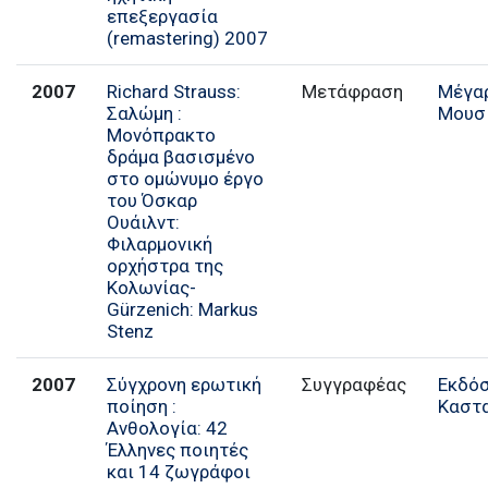
επεξεργασία
(remastering) 2007
2007
Richard Strauss:
Μετάφραση
Μέγα
Σαλώμη :
Μουσ
Μονόπρακτο
δράμα βασισμένο
στο ομώνυμο έργο
του Όσκαρ
Ουάιλντ:
Φιλαρμονική
ορχήστρα της
Κολωνίας-
Gürzenich: Markus
Stenz
2007
Σύγχρονη ερωτική
Συγγραφέας
Εκδό
ποίηση :
Καστ
Ανθολογία: 42
Έλληνες ποιητές
και 14 ζωγράφοι