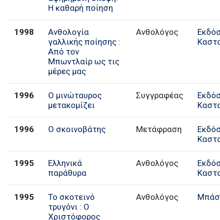
Η καθαρή ποίηση
1998
Ανθολογία
Ανθολόγος
Εκδό
γαλλικής ποίησης :
Καστ
Από τον
Μπωντλαίρ ως τις
μέρες μας
1996
Ο μινώταυρος
Συγγραφέας
Εκδό
μετακομίζει
Καστ
1996
Ο σκοινοβάτης
Μετάφραση
Εκδό
Καστ
1995
Ελληνικά
Ανθολόγος
Εκδό
παράθυρα
Καστ
1995
Το σκοτεινό
Ανθολόγος
Μπάσ
τρυγόνι : Ο
Χριστόφορος