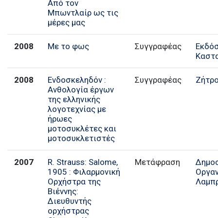
Από τον
Μπωντλαίρ ως τις
μέρες μας
2008
Με το φως
Συγγραφέας
Εκδό
Καστ
2008
Ενδοσκεληδόν :
Συγγραφέας
Ζήτρ
Ανθολογία έργων
της ελληνικής
λογοτεχνίας με
ήρωες
μοτοσυκλέτες και
μοτοσυκλετιστές
2007
R. Strauss: Salome,
Μετάφραση
Δημο
1905 : Φιλαρμονική
Οργα
Ορχήστρα της
Λαμπ
Βιέννης:
Διευθυντής
ορχήστρας