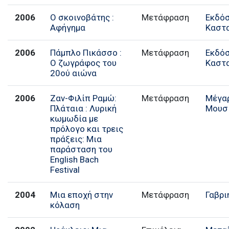
2006
Ο σκοινοβάτης :
Μετάφραση
Εκδό
Αφήγημα
Καστ
2006
Πάμπλο Πικάσσο :
Μετάφραση
Εκδό
Ο ζωγράφος του
Καστ
20ού αιώνα
2006
Ζαν-Φιλίπ Ραμώ:
Μετάφραση
Μέγα
Πλάταια : Λυρική
Μουσ
κωμωδία με
πρόλογο και τρεις
πράξεις: Μια
παράσταση του
English Bach
Festival
2004
Μια εποχή στην
Μετάφραση
Γαβρι
κόλαση