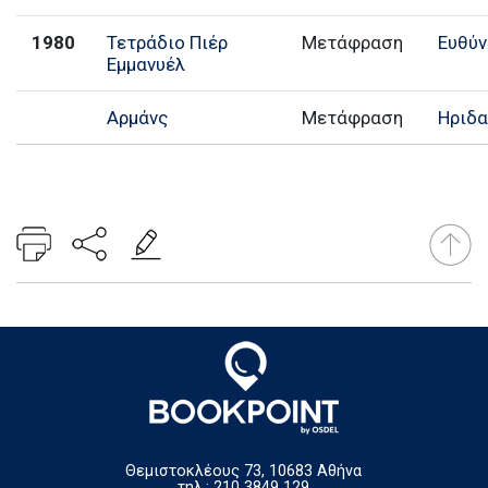
1980
Τετράδιο Πιέρ
Μετάφραση
Ευθύν
Εμμανυέλ
Αρμάνς
Μετάφραση
Ηριδ
Θεμιστοκλέους 73, 10683 Αθήνα
τηλ.: 210 3849 129