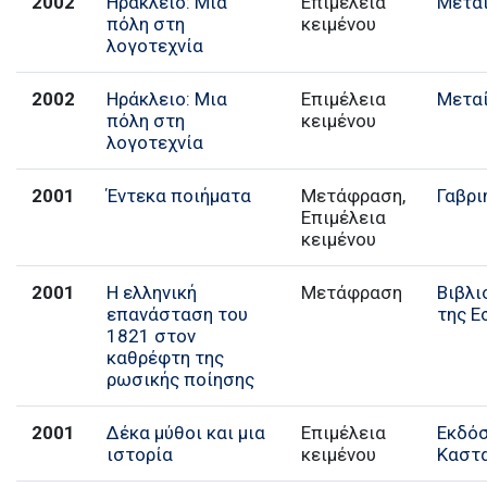
2002
Ηράκλειο: Μια
Επιμέλεια
Μεταί
πόλη στη
κειμένου
λογοτεχνία
2002
Ηράκλειο: Μια
Επιμέλεια
Μεταί
πόλη στη
κειμένου
λογοτεχνία
2001
Έντεκα ποιήματα
Μετάφραση,
Γαβρι
Επιμέλεια
κειμένου
2001
Η ελληνική
Μετάφραση
Βιβλι
επανάσταση του
της Ε
1821 στον
καθρέφτη της
ρωσικής ποίησης
2001
Δέκα μύθοι και μια
Επιμέλεια
Εκδό
ιστορία
κειμένου
Καστ