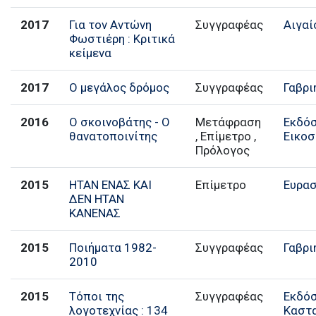
2017
Για τον Αντώνη
Συγγραφέας
Αιγαί
Φωστιέρη : Κριτικά
κείμενα
2017
Ο μεγάλος δρόμος
Συγγραφέας
Γαβρι
2016
Ο σκοινοβάτης - Ο
Μετάφραση
Εκδόσ
θανατοποινίτης
, Επίμετρο ,
Εικο
Πρόλογος
2015
ΗΤΑΝ ΕΝΑΣ ΚΑΙ
Επίμετρο
Ευρα
ΔΕΝ ΗΤΑΝ
ΚΑΝΕΝΑΣ
2015
Ποιήματα 1982-
Συγγραφέας
Γαβρι
2010
2015
Τόποι της
Συγγραφέας
Εκδό
λογοτεχνίας : 134
Καστ