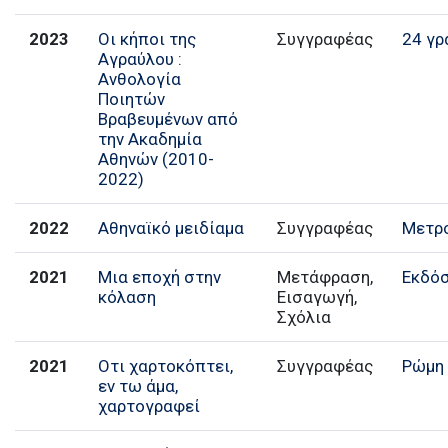
2023
Οι κήποι της
Συγγραφέας
24 γρ
Αγραύλου :
Ανθολογία
Ποιητών
Bραβευμένων από
την Ακαδημία
Αθηνών (2010-
2022)
2022
Αθηναϊκό μειδίαμα
Συγγραφέας
Μετρ
2021
Μια εποχή στην
Μετάφραση,
Εκδόσ
κόλαση
Εισαγωγή,
Σχόλια
2021
Οτι χαρτοκόπτει,
Ρώμη
εν τω άμα,
χαρτογραφεί