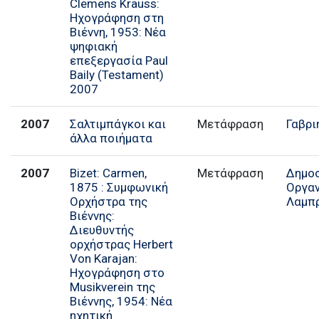
Clemens Krauss:
Ηχογράφηση στη
Βιέννη, 1953: Νέα
ψηφιακή
επεξεργασία Paul
Baily (Testament)
2007
2007
Σαλτιμπάγκοι και
Μετάφραση
Γαβρι
άλλα ποιήματα
2007
Bizet: Carmen,
Μετάφραση
Δημο
1875 : Συμφωνική
Οργα
Ορχήστρα της
Λαμπ
Βιέννης:
Διευθυντής
ορχήστρας Herbert
Von Karajan:
Ηχογράφηση στο
Musikverein της
Βιέννης, 1954: Νέα
ηχητική