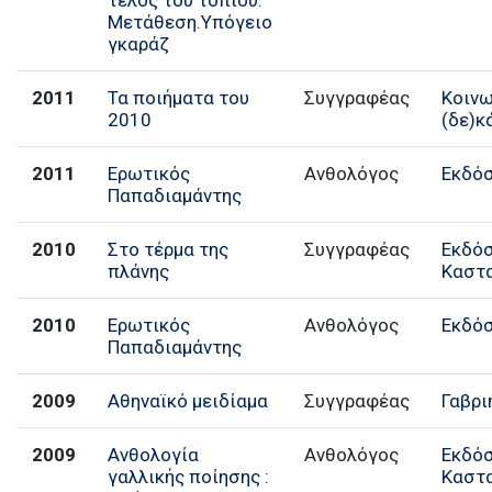
Μετάθεση.Υπόγειο
γκαράζ
2011
Τα ποιήματα του
Συγγραφέας
Κοινω
2010
(δε)κ
2011
Ερωτικός
Ανθολόγος
Εκδόσ
Παπαδιαμάντης
2010
Στο τέρμα της
Συγγραφέας
Εκδό
πλάνης
Καστ
2010
Ερωτικός
Ανθολόγος
Εκδόσ
Παπαδιαμάντης
2009
Αθηναϊκό μειδίαμα
Συγγραφέας
Γαβρι
2009
Ανθολογία
Ανθολόγος
Εκδό
γαλλικής ποίησης :
Καστ