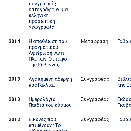
συγγραφείς
καταγράφουν μια
ελληνική,
προσωπική
γεωγραφία
2014
Η αποθέωση του
Μετάφραση
Γαβρι
πραγματικού :
Αφιέρωση, Αντι-
Πλάτων, Οι τάφοι
της Ραβέννας
2013
Αγαπημένη αδερφή
Συγγραφέας
Βιβλι
μας Γαλλία...
της Ε
2013
Ημερολόγιο:
Συγγραφέας
Εκδό
Παιδιά του κόσμου
Γκοβ
2012
Εικόνες που
Συγγραφέας
Γαβρι
επιμένουν : Το
τέλος του τοπίου.