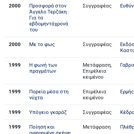
2000
Προσφορά στον
Συγγραφέας
Ευθύν
Άγγελο Τερζάκη :
Για τα
εβδομηντάχρονά
του
2000
Με το φως
Συγγραφέας
Εκδό
Καστ
1999
Η φωνή των
Μετάφραση,
Γαβρι
πραγμάτων
Επιμέλεια
κειμένου
1999
Πορεία μέσα στη
Επιμέλεια
Ερμής
νύχτα
κειμένου
1999
Υπόγειο γκαράζ
Συγγραφέας
Κέδρ
1999
Ποίηση και
Μετάφραση
Πλέθ
αφηρημένη σκέψη.