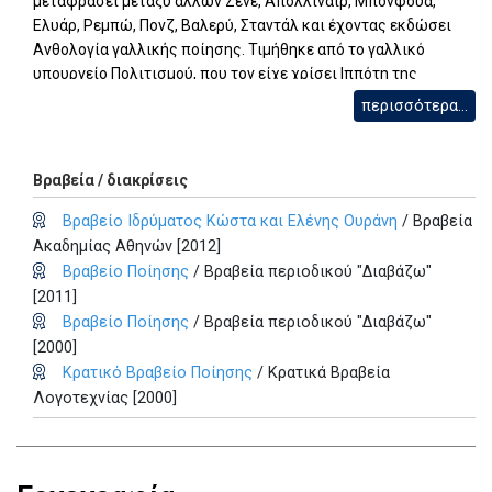
μεταφράσει μεταξύ άλλων Ζενέ, Απολλιναίρ, Μπονφουά,
Ελυάρ, Ρεμπώ, Πονζ, Βαλερύ, Σταντάλ και έχοντας εκδώσει
Ανθολογία γαλλικής ποίησης. Τιμήθηκε από το γαλλικό
υπουργείο Πολιτισμού, που τον είχε χρίσει Ιππότη της
Τάξεως Γραμμάτων και Τεχνών. Έχοντας βραβευθεί για το
περισσότερα...
ποιητικό του έργο, ο Λιοντάκης ανήκει στη λεγόμενη «Γενιά
του ΄70». Εκτενώς επίσης ασχολήθηκε με τη θεατρική
μετάφραση και συνεργάστηκε μεταξύ άλλων με τον Βαγγέλη
Βραβεία / διακρίσεις
Θεοδωρόπουλο στο Θέατρο του Νέου Κόσμου. ΠΗΓΗ:
http://www.authors.gr/
Βραβείο Ιδρύματος Κώστα και Ελένης Ουράνη
/ Βραβεία
Ακαδημίας Αθηνών [2012]
Βραβείο Ποίησης
/ Βραβεία περιοδικού "Διαβάζω"
[2011]
Βραβείο Ποίησης
/ Βραβεία περιοδικού "Διαβάζω"
[2000]
Κρατικό Βραβείο Ποίησης
/ Κρατικά Βραβεία
Λογοτεχνίας [2000]