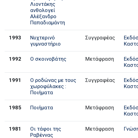
Λιοντάκης
ανθολογεί
Αλέξανδρο
Παπαδιαμάντη
1993
Νυχτερινό
Συγγραφέας
Εκδό
γυμναστήριο
Καστ
1992
Ο σκοινοβάτης
Μετάφραση
Εκδό
Καστ
1991
Ο ροδώνας με τους
Συγγραφέας
Εκδό
χωροφύλακες :
Καστ
Ποιήματα
1985
Ποιήματα
Μετάφραση
Εκδό
Καστ
1981
Οι τάφοι της
Μετάφραση
Γνώσ
Ραβέννας