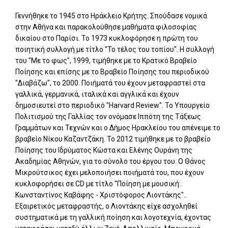
Γεννήθηκε το 1945 στο Ηράκλειο Κρήτης. Σπούδασε νομικά
στην Αθήνα και παρακολούθησε μαθήματα φιλοσοφίας
δικαίου στο Παρίσι. Το 1973 κυκλοφόρησε η πρώτη του
ποιητική συλλογή με τίτλο "Το τέλος του τοπίου". Η συλλογή
του "Με το φως", 1999, τιμήθηκε με το Κρατικό Βραβείο
Ποίησης και επίσης με το Βραβείο Ποίησης του περιοδικού
"Διαβάζω", το 2000. Ποιήματά του έχουν μεταφραστεί στα
γαλλικά, γερμανικά, ιταλικά και αγγλικά και έχουν
δημοσιευτεί στο περιοδικό "Harvard Review". Το Υπουργείο
Πολιτισμού της Γαλλίας τον ονόμασε Ιππότη της Τάξεως
Γραμμάτων και Τεχνών και ο Δήμος Ηρακλείου του απένειμε το
βραβείο Νίκου Καζαντζάκη. Το 2012 τιμήθηκε με το βραβείο
Ποίησης του Ιδρύματος Κώστα και Ελένης Ουράνη της
Ακαδημίας Αθηνών, για το σύνολο του έργου του. Ο Θάνος
Μικρούτσικος έχει μελοποιήσει ποιήματά του, που έχουν
κυκλοφορήσει σε CD με τίτλο "Ποίηση με μουσική:
Κωνσταντίνος Καβάφης - Χριστόφορος Λιοντάκης"..
Εξαιρετικός μεταφραστής, o Λιοντάκης είχε ασχοληθεί
συστηματικά με τη γαλλική ποίηση και λογοτεχνία, έχοντας