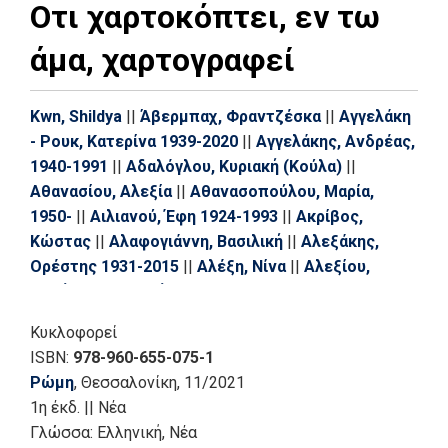
Οτι χαρτοκόπτει, εν τω
άμα, χαρτογραφεί
Kwn, Shildya
||
Άβερμπαχ, Φραντζέσκα
||
Αγγελάκη
- Ρουκ, Κατερίνα 1939-2020
||
Αγγελάκης, Ανδρέας,
1940-1991
||
Αδαλόγλου, Κυριακή (Κούλα)
||
Αθανασίου, Αλεξία
||
Αθανασοπούλου, Μαρία,
1950-
||
Αιλιανού, Έφη 1924-1993
||
Ακρίβος,
Κώστας
||
Αλαφογιάννη, Βασιλική
||
Αλεξάκης,
Ορέστης 1931-2015
||
Αλέξη, Νίνα
||
Αλεξίου,
Δημήτρης, ποιητής
||
Αλεξοπούλου, Μαριγώ
||
Αλεξοπούλου, Χρύσα Ε.
||
Αναγνωστάκης, Μανόλης
Κυκλοφορεί
Α., 1925 - 2005
||
Αναστασοπούλου, Ελένη
||
ISBN:
978-960-655-075-1
Αντύπα, Αναστασία
||
Αξελός, Λουκάς
||
Ρώμη
, Θεσσαλονίκη
, 11/2021
Αραμπατζή, Θεοδώρα
||
Αρσένης, Θοδωρής
||
1η έκδ.
||
Νέα
Αρωνιάδα, Πόπη
||
Αφεντάκη, Ελίνα
||
Βακαλό,
Γλώσσα:
Ελληνική, Νέα
Ελένη, 1921-2001
||
Βακιρλή, Πολυξένη
||
Βαρβέρης,