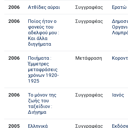
2006
Ατθίδες αύραι
Συγγραφέας
Ερατώ
2006
Ποίος ήτον ο
Συγγραφέας
Δημοσ
φονεύς του
Οργαν
αδελφού μου :
Λαμπρ
Και άλλα
διηγήματα
2006
Ποιήματα :
Μετάφραση
Κοροντ
Έμμετρες
μεταφράσεις
χρόνων 1920-
1925
2006
Το μόνον της
Συγγραφέας
Ιανός
ζωής του
ταξείδιον :
Διήγημα
2005
Ελληνικά
Συγγραφέας
Εκδόσε