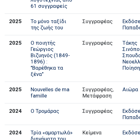
61 συγγραφείς
2025
Το μόνο ταξίδι
Συγγραφέας
Εκδόσε
της ζωής του
Παπαδ
2025
Ο ποιητής
Συγγραφέας
Τάκης
Γεώργιος
Σινόπο
Βιζυηνός (1849-
Σπουδ
1896) :
Νεοελλ
"Βαρέθηκα τα
Ποίησ
ξένα"
2025
Nouvelles de ma
Συγγραφέας,
Αιώρα
famille
Μετάφραση
2024
Ο Τρομάρας
Συγγραφέας
Εκδόσε
Παπαδ
2024
Τρία «αμαρτωλά»
Κείμενα
Εκδόσε
διηγήματα του