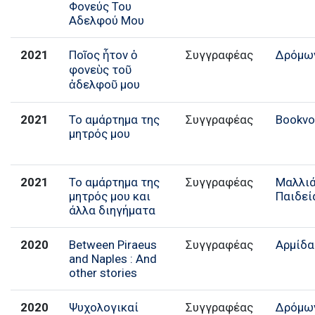
Φονεύς Του
Αδελφού Μου
2021
Ποῖος ἦτον ὁ
Συγγραφέας
Δρόμω
φονεὺς τοῦ
ἀδελφοῦ μου
2021
Το αμάρτημα της
Συγγραφέας
Bookvo
μητρός μου
2021
Το αμάρτημα της
Συγγραφέας
Μαλλι
μητρός μου και
Παιδεί
άλλα διηγήματα
2020
Between Piraeus
Συγγραφέας
Αρμίδα
and Naples : And
other stories
2020
Ψυχολογικαί
Συγγραφέας
Δρόμω