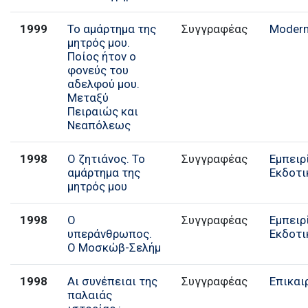
1999
Το αμάρτημα της
Συγγραφέας
Modern
μητρός μου.
Ποίος ήτον ο
φονεύς του
αδελφού μου.
Μεταξύ
Πειραιώς και
Νεαπόλεως
1998
Ο ζητιάνος. Το
Συγγραφέας
Εμπειρ
αμάρτημα της
Εκδοτι
μητρός μου
1998
Ο
Συγγραφέας
Εμπειρ
υπεράνθρωπος.
Εκδοτι
Ο Μοσκώβ-Σελήμ
1998
Αι συνέπειαι της
Συγγραφέας
Επικαι
παλαιάς