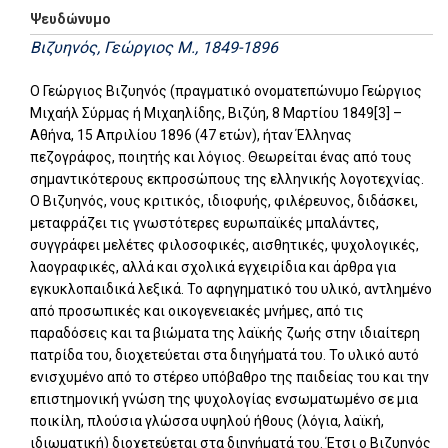
Ψευδώνυμο
Βιζυηνός, Γεώργιος Μ., 1849-1896
Ο Γεώργιος Βιζυηνός (πραγματικό ονοματεπώνυμο Γεώργιος
Μιχαήλ Σύρμας ή Μιχαηλίδης, Βιζύη, 8 Μαρτίου 1849[3] –
Αθήνα, 15 Απριλίου 1896 (47 ετών), ήταν Έλληνας
πεζογράφος, ποιητής και λόγιος. Θεωρείται ένας από τους
σημαντικότερους εκπροσώπους της ελληνικής λογοτεχνίας.
Ο Βιζυηνός, νους κριτικός, ιδιοφυής, φιλέρευνος, διδάσκει,
μεταφράζει τις γνωστότερες ευρωπαϊκές μπαλάντες,
συγγράφει μελέτες φιλοσοφικές, αισθητικές, ψυχολογικές,
λαογραφικές, αλλά και σχολικά εγχειρίδια και άρθρα για
εγκυκλοπαιδικά λεξικά. Το αφηγηματικό του υλικό, αντλημένο
από προσωπικές και οικογενειακές μνήμες, από τις
παραδόσεις και τα βιώματα της λαϊκής ζωής στην ιδιαίτερη
πατρίδα του, διοχετεύεται στα διηγήματά του. Το υλικό αυτό
ενισχυμένο από το στέρεο υπόβαθρο της παιδείας του και την
επιστημονική γνώση της ψυχολογίας ενσωματωμένο σε μια
ποικίλη, πλούσια γλώσσα υψηλού ήθους (λόγια, λαϊκή,
ιδιωματική) διοχετεύεται στα διηγήματά του. Έτσι ο Βιζυηνός