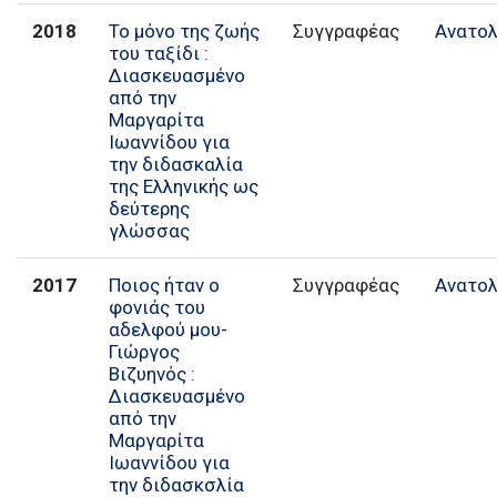
2018
Το μόνο της ζωής
Συγγραφέας
Ανατολ
του ταξίδι :
Διασκευασμένο
από την
Μαργαρίτα
Ιωαννίδου για
την διδασκαλία
της Ελληνικής ως
δεύτερης
γλώσσας
2017
Ποιος ήταν ο
Συγγραφέας
Ανατολ
φονιάς του
αδελφού μου-
Γιώργος
Βιζυηνός :
Διασκευασμένο
από την
Μαργαρίτα
Ιωαννίδου για
την διδασκσλία