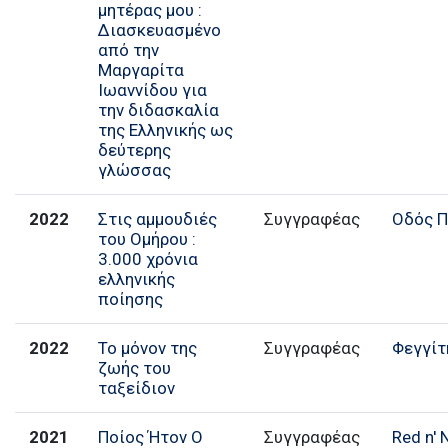
μητέρας μου :
Διασκευασμένο
από την
Μαργαρίτα
Ιωαννίδου για
την διδασκαλία
της Ελληνικής ως
δεύτερης
γλώσσας
2022
Στις αμμουδιές
Συγγραφέας
Οδός 
του Ομήρου :
3.000 χρόνια
ελληνικής
ποίησης
2022
Το μόνον της
Συγγραφέας
Φεγγίτ
ζωής του
ταξείδιον
2021
Ποίος Ήτον Ο
Συγγραφέας
Red n' 