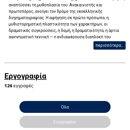
αναπτύσσει τη μυθοπλασία του. Ανακαινιστής και
πρωτοπόρος, ανοίγει τον δρόμο της νεοελληνικής
διηγηματογραφίας. Η αφήγηση σε πρώτο πρόσωπο, η
μυθιστορηματική πλαστικότητα των χαρακτήρων, οι
δραματικές συγκρούσεις, η δομή, η δραματικότητα, η άρτια
αφηγηματική τεχνική — η ενδιαφέρουσα διαπλοκή του
ιστορικού και του αφηγηματικού χρόνου — είναι μερικά από
περισσότερα...
τα βασικά γνωρίσματα του «Αμαρτήματος της μητρός μου»,
αλλά και των άλλων διηγημάτων του. Όλες οι μελέτες του -
όπως και αρκετές ποιητικές συλλογές - εκδόθηκαν σε
αυτοτελή τόμο. Τα διηγήματα και τα άρθρα δημοσιεύθηκαν σε
Εργογραφία
διάφορα έντυπα της εποχής και δεν συγκεντρώθηκαν σε τόμο
κατά τη διάρκεια της ζωής του. Από τα χειρόγραφά του
126
εγγραφές
σώζονται κάποιες επιστολές και αρκετά ποιήματα.
Όλα
Συγγραφέας