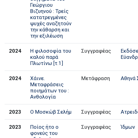
Γεώργιου
Βιζυηνού : Τρείς
κατατρεγμένες
ψυχές αναζητούν
την κάθαρση και
την εξιλέωση
2024
Η φιλοσοφία του
Συγγραφέας
Εκδόσε
καλού παρά
Εύανδρ
Πλωτίνω [τ.1]
2024
Χάινε.
Μετάφραση
Αθηνά 
Μεταφράσεις
ποιημάτων του :
Ανθολογία
2023
Ο Μοσκώβ Σελήμ
Συγγραφέας
Ατρειδ
2023
Ποίος ήτο ο
Συγγραφέας
Ίδμων
φονεύς του