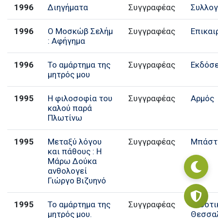
1996
Διηγήματα
Συγγραφέας
Συλλο
1996
Ο Μοσκώβ Σελήμ
Συγγραφέας
Επικαι
: Αφήγημα
1996
Το αμάρτημα της
Συγγραφέας
Εκδόσε
μητρός μου
1995
Η φιλοσοφία του
Συγγραφέας
Αρμός
καλού παρά
Πλωτίνω
1995
Μεταξύ λόγου
Συγγραφέας
Μπάστ
και πάθους : Η
Μάρω Δούκα
ανθολογεί
Γιώργο Βιζυηνό
1995
Το αμάρτημα της
Συγγραφέας
Εκδοτι
μητρός μου.
Θεσσα