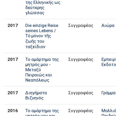
της Ελληνικής ως
δεύτερης
γλώσσας
2017
Die einzige Reise
Συγγραφέας
Αιώρα
seines Lebens /
Τὸ μόνον τῆς
ζωῆς του
ταξείδιον
2017
Το αμάρτημα της
Συγγραφέας
Εμπειρ
μητρός μου -
Εκδοτι
Μεταξύ
Πειραιώς και
Νεαπόλεως
2017
Διηγήματα
Συγγραφέας
Γράμμα
Βιζυηνός
2016
Το αμάρτημα της
Συγγραφέας
Μαλλι
μητρός μου και
Παιδεί