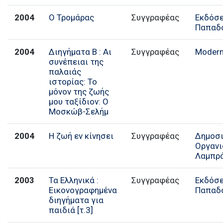
2004
Ο Τρομάρας
Συγγραφέας
Εκδόσε
Παπαδ
2004
Διηγήματα Β : Αι
Συγγραφέας
Modern
συνέπειαι της
παλαιάς
ιστορίας: Το
μόνον της ζωής
μου ταξίδιον: Ο
Μοσκώβ-Σελήμ
2004
Η ζωή εν κίνησει
Συγγραφέας
Δημοσ
Οργαν
Λαμπρ
2003
Τα Ελληνικά :
Συγγραφέας
Εκδόσε
Εικονογραφημένα
Παπαδ
διηγήματα για
παιδιά [τ.3]