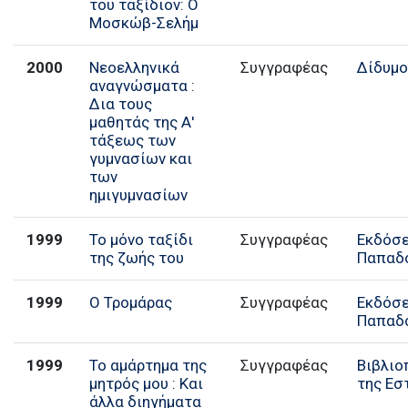
του ταξίδιον: Ο
Μοσκώβ-Σελήμ
2000
Νεοελληνικά
Συγγραφέας
Δίδυμο
αναγνώσματα :
Δια τους
μαθητάς της Α'
τάξεως των
γυμνασίων και
των
ημιγυμνασίων
1999
Το μόνο ταξίδι
Συγγραφέας
Εκδόσε
της ζωής του
Παπαδ
1999
Ο Τρομάρας
Συγγραφέας
Εκδόσε
Παπαδ
1999
Το αμάρτημα της
Συγγραφέας
Βιβλιο
μητρός μου : Και
της Εσ
άλλα διηγήματα