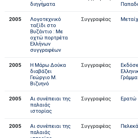
διηγήματα
Παπαδ
2005
Λογοτεχνικό
Συγγραφέας
Μεταίχ
ταξίδι στο
Βυζάντιο : Με
οχτώ πορτρέτα
Ελλήνων
συγγραφέων
2005
Η Μάρω Δούκα
Συγγραφέας
Εκδόσε
διαβάζει
Ελληνι
Γεώργιο Μ.
Γράμμα
Βιζυηνό
2005
Αι συνέπειαι της
Συγγραφέας
Ερατώ
παλαιάς
ιστορίας
2005
Αι συνέπειαι της
Συγγραφέας
Πελεκ
παλαιάς