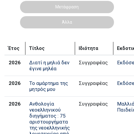
Μετάφραση
Άλλα
Έτος
Τίτλος
Ιδιότητα
Εκδοτι
2026
Διατί η μηλιά δεν
Συγγραφέας
Εκδόσε
έγινε μηλέα
2026
Το αμάρτημα της
Συγγραφέας
Εκδόσε
μητρός μου
2026
Ανθολογία
Συγγραφέας
Μαλλι
νεοελληνικού
Παιδεί
διηγήματος : 75
αριστουργήματα
της νεοελληνικής
λογοτεχνίας από