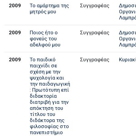
2009
Το αμάρτημα της
Συγγραφέας
Δημοσ
μητρός μου
Οργαν
Λαμπρ
2009
Ποιoς ήτο ο
Συγγραφέας
Δημοσ
φονεύς του
Οργαν
αδελφού μου
Λαμπρ
2009
Το παιδικό
Συγγραφέας
Κυριακ
παιχνίδι σε
σχέση με την
ψυχολογία και
την παιδαγωγική
: Πρωτότυπη επί
διδακτορία
διατριβή για την
απόκτηση του
τίτλου του
διδάκτορα της
φιλοσοφίας στο
πανεπιστήμιο