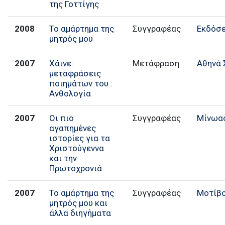
της Γοττίγης
2008
Το αμάρτημα της
Συγγραφέας
Εκδόσε
μητρός μου
2007
Χάινε:
Μετάφραση
Αθηνά 
μεταφράσεις
ποιημάτων του :
Ανθολογία
2007
Οι πιο
Συγγραφέας
Μίνωα
αγαπημένες
ιστορίες για τα
Χριστούγεννα
και την
Πρωτοχρονιά
2007
Το αμάρτημα της
Συγγραφέας
Μοτίβ
μητρός μου και
άλλα διηγήματα