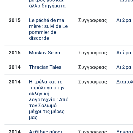
άλλα διηγήματα
2015
Le péché de ma
Συγγραφέας
Αιώρα
mère : suivi de Le
pommier de
discorde
2015
Moskov Selim
Συγγραφέας
Αιώρα
2014
Thracian Tales
Συγγραφέας
Αιώρα
2014
Η τρέλα και το
Συγγραφέας
Διαπολ
παράλογο στην
ελληνική
λογοτεχνία : Από
τον Σολωμό
μέχρι τις μέρες
μας
2014
Ατθίδες αύραι
Συγγραφέας
Δημοσ