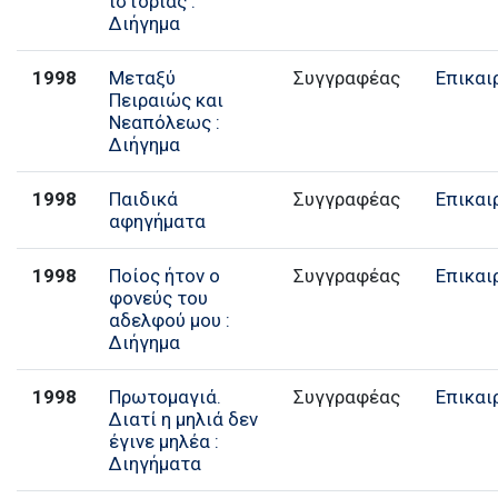
ιστορίας :
Διήγημα
1998
Μεταξύ
Συγγραφέας
Επικαι
Πειραιώς και
Νεαπόλεως :
Διήγημα
1998
Παιδικά
Συγγραφέας
Επικαι
αφηγήματα
1998
Ποίος ήτον ο
Συγγραφέας
Επικαι
φονεύς του
αδελφού μου :
Διήγημα
1998
Πρωτομαγιά.
Συγγραφέας
Επικαι
Διατί η μηλιά δεν
έγινε μηλέα :
Διηγήματα