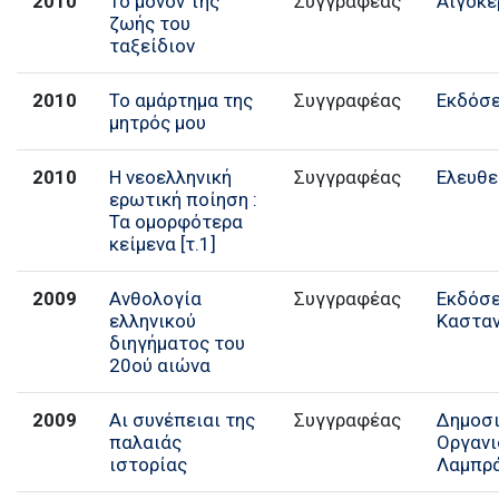
2010
Το μόνον της
Συγγραφέας
Αιγόκ
ζωής του
ταξείδιον
2010
Το αμάρτημα της
Συγγραφέας
Εκδόσε
μητρός μου
2010
Η νεοελληνική
Συγγραφέας
Ελευθε
ερωτική ποίηση :
Τα ομορφότερα
κείμενα [τ.1]
2009
Ανθολογία
Συγγραφέας
Εκδόσε
ελληνικού
Καστα
διηγήματος του
20ού αιώνα
2009
Αι συνέπειαι της
Συγγραφέας
Δημοσ
παλαιάς
Οργαν
ιστορίας
Λαμπρ