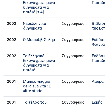
Εικονογραφημένα
Παπαδ
διηγήματα για
παιδιά [τ.4]
2002
Νεοελληνικά
Συγγραφέας
Βιβλιο
διηγήματα
της Εσ
2002
Ο Μοσκώβ-Σελήμ
Συγγραφέας
Εκδόσε
Φοίνικ
2002
Τα Ελληνικά :
Συγγραφέας
Εκδόσε
Εικονογραφημένα
Παπαδ
διηγήματα για
παιδιά
2001
L' unico viaggio
Συγγραφέας
Αιώρα
della sua vita : E
altre storie
2001
Το τέλος του
Συγγραφέας
Ερμής