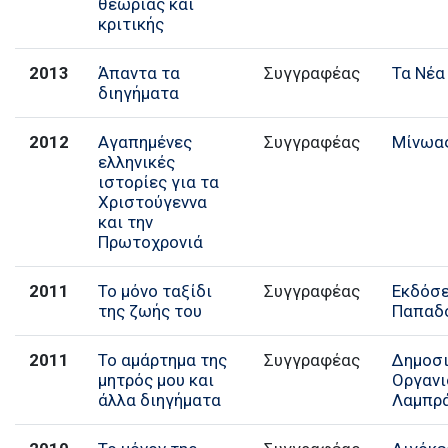
θεωρίας και
κριτικής
2013
Άπαντα τα
Συγγραφέας
Τα Νέα
διηγήματα
2012
Αγαπημένες
Συγγραφέας
Μίνωα
ελληνικές
ιστορίες για τα
Χριστούγεννα
και την
Πρωτοχρονιά
2011
Το μόνο ταξίδι
Συγγραφέας
Εκδόσε
της ζωής του
Παπαδ
2011
Το αμάρτημα της
Συγγραφέας
Δημοσ
μητρός μου και
Οργαν
άλλα διηγήματα
Λαμπρ