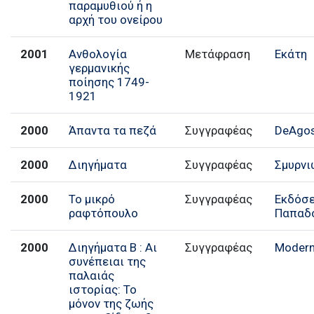
παραμυθιού ή η
αρχή του ονείρου
2001
Ανθολογία
Μετάφραση
Εκάτη
γερμανικής
ποίησης 1749-
1921
2000
Άπαντα τα πεζά
Συγγραφέας
DeAgost
2000
Διηγήματα
Συγγραφέας
Σμυρν
2000
Το μικρό
Συγγραφέας
Εκδόσε
ραφτόπουλο
Παπαδ
2000
Διηγήματα Β : Αι
Συγγραφέας
Modern
συνέπειαι της
παλαιάς
ιστορίας: Το
μόνον της ζωής