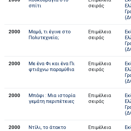
σπίτι
σειράς
Ελ
Γρ
(Δ
2000
Μαμά, τι έγινε στο
Επιμέλεια
Εκ
Πολυτεχνείο;
σειράς
Ελ
Γρ
(Δ
2000
Με ένα Φι και ένα Πι
Επιμέλεια
Εκ
φτιάχνω παραμύθια
σειράς
Ελ
Γρ
(Δ
2000
Μπάφι : Μια ιστορία
Επιμέλεια
Εκ
γεμάτη περιπέτειες
σειράς
Ελ
Γρ
(Δ
2000
Ντίλι, το άτακτο
Επιμέλεια
Εκ