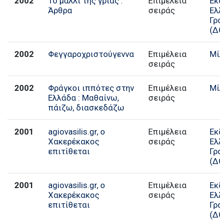
2002
Το μαλλί της γριάς :
Επιμέλεια
Εκ
Άρθρα
σειράς
Ελ
Γρ
(Δ
2002
Φεγγαροχριστούγεννα
Επιμέλεια
Μί
σειράς
2002
Φράγκοι ιππότες στην
Επιμέλεια
Μί
Ελλάδα : Μαθαίνω,
σειράς
πάιζω, διασκεδάζω
2001
agiovasilis.gr, ο
Επιμέλεια
Εκ
Χακερέκακος
σειράς
Ελ
επιτίθεται
Γρ
(Δ
2001
agiovasilis.gr, ο
Επιμέλεια
Εκ
Χακερέκακος
σειράς
Ελ
επιτίθεται
Γρ
(Δ