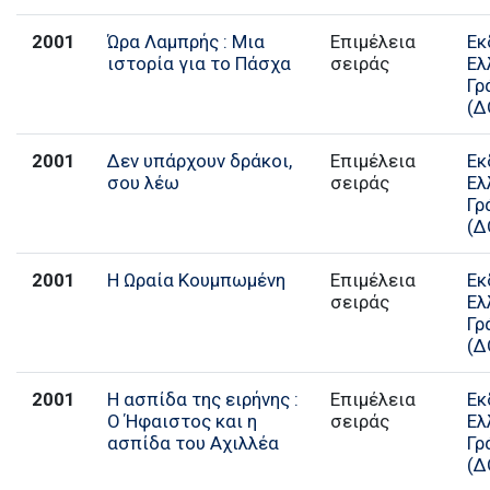
2001
Ώρα Λαμπρής : Μια
Επιμέλεια
Εκ
ιστορία για το Πάσχα
σειράς
Ελ
Γρ
(Δ
2001
Δεν υπάρχουν δράκοι,
Επιμέλεια
Εκ
σου λέω
σειράς
Ελ
Γρ
(Δ
2001
Η Ωραία Κουμπωμένη
Επιμέλεια
Εκ
σειράς
Ελ
Γρ
(Δ
2001
Η ασπίδα της ειρήνης :
Επιμέλεια
Εκ
Ο Ήφαιστος και η
σειράς
Ελ
ασπίδα του Αχιλλέα
Γρ
(Δ