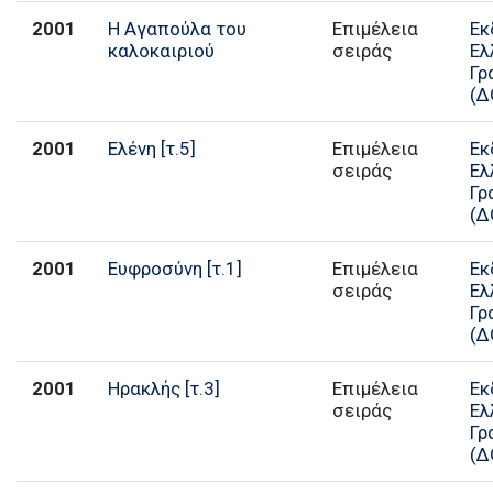
2001
Η Αγαπούλα του
Επιμέλεια
Εκ
καλοκαιριού
σειράς
Ελ
Γρ
(Δ
2001
Ελένη [τ.5]
Επιμέλεια
Εκ
σειράς
Ελ
Γρ
(Δ
2001
Ευφροσύνη [τ.1]
Επιμέλεια
Εκ
σειράς
Ελ
Γρ
(Δ
2001
Ηρακλής [τ.3]
Επιμέλεια
Εκ
σειράς
Ελ
Γρ
(Δ