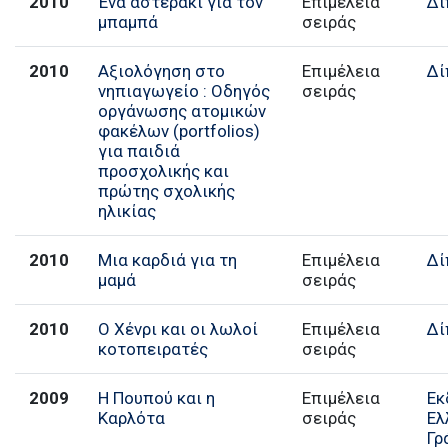
2010
Ένα αστεράκι για τον
Επιμέλεια
Δί
μπαμπά
σειράς
2010
Αξιολόγηση στο
Επιμέλεια
Δί
νηπιαγωγείο : Οδηγός
σειράς
οργάνωσης ατομικών
φακέλων (portfolios)
για παιδιά
προσχολικής και
πρώτης σχολικής
ηλικίας
2010
Μια καρδιά για τη
Επιμέλεια
Δί
μαμά
σειράς
2010
Ο Χένρι και οι λωλοί
Επιμέλεια
Δί
κοτοπειρατές
σειράς
2009
Η Πουπού και η
Επιμέλεια
Εκ
Καρλότα
σειράς
Ελ
Γρ