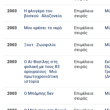
2003
Η φλογέρα του
Επιμέλεια
Μί
βοσκού : Αλαζονεία
σειράς
2003
Μου αρέσει το νερό
Επιμέλεια
Μί
σειράς
2003
Ξουτ : Ζωοφιλία
Επιμέλεια
Μί
σειράς
2003
Ο Αϊ-Βασίλης στη
Επιμέλεια
Εκ
φυλακή με τους 83
σειράς
Ελ
αρουραίους : Μια
Γρ
πρωτοχρονιάτικη
(Δ
ιστορία
2003
Ο Μπάμπης δεν
Επιμέλεια
Μί
σειράς