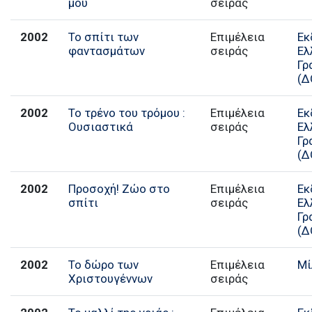
μου
σειράς
2002
Το σπίτι των
Επιμέλεια
Εκ
φαντασμάτων
σειράς
Ελ
Γρ
(Δ
2002
Το τρένο του τρόμου :
Επιμέλεια
Εκ
Ουσιαστικά
σειράς
Ελ
Γρ
(Δ
2002
Προσοχή! Ζώο στο
Επιμέλεια
Εκ
σπίτι
σειράς
Ελ
Γρ
(Δ
2002
Το δώρο των
Επιμέλεια
Μί
Χριστουγέννων
σειράς