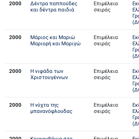
2000
Δέντρα παππούδες
Επιμέλεια
Εκ
και δέντρα παιδιά
σειράς
Ελ
Γρ
(Δ
2000
Μάριος και Μαριώ
Επιμέλεια
Εκ
Μαριορή και Μαριγώ
σειράς
Ελ
Γρ
(Δ
2000
Η νιφάδα των
Επιμέλεια
Εκ
Χριστουγέννων
σειράς
Ελ
Γρ
(Δ
2000
Η νύχτα της
Επιμέλεια
Εκ
μπανανόφλουδας
σειράς
Ελ
Γρ
(Δ
2000
Κουκουβάγια στο
Επιμέλεια
Εκ