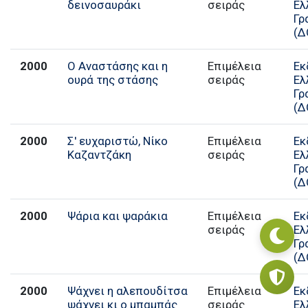
δεινοσαυράκι
σειράς
Ελ
Γρ
(Δ
2000
Ο Αναστάσης και η
Επιμέλεια
Εκ
ουρά της στάσης
σειράς
Ελ
Γρ
(Δ
2000
Σ' ευχαριστώ, Νίκο
Επιμέλεια
Εκ
Καζαντζάκη
σειράς
Ελ
Γρ
(Δ
2000
Ψάρια και ψαράκια
Επιμέλεια
Εκ
σειράς
Ελ
Γρ
(Δ
2000
Ψάχνει η αλεπουδίτσα
Επιμέλεια
Εκ
ψάχνει κι ο μπαμπάς
σειράς
Ελ