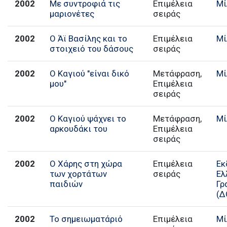
2002
Με συντροφιά τις
Επιμέλεια
Μί
μαριονέτες
σειράς
2002
Ο Άϊ Βασίλης και το
Επιμέλεια
Μί
στοιχειό του δάσους
σειράς
2002
Ο Καγιού "είναι δικό
Μετάφραση,
Μί
μου"
Επιμέλεια
σειράς
2002
Ο Καγιού ψάχνει το
Μετάφραση,
Μί
αρκουδάκι του
Επιμέλεια
σειράς
2002
Ο Χάρης στη χώρα
Επιμέλεια
Εκ
των χορτάτων
σειράς
Ελ
παιδιών
Γρ
(Δ
2002
Το σημειωματάριό
Επιμέλεια
Μί