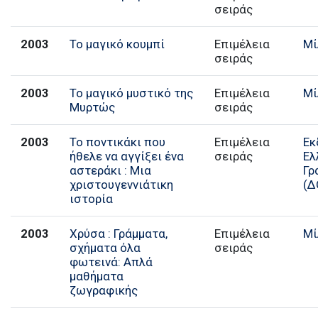
σειράς
2003
Το μαγικό κουμπί
Επιμέλεια
Μί
σειράς
2003
Το μαγικό μυστικό της
Επιμέλεια
Μί
Μυρτώς
σειράς
2003
Το ποντικάκι που
Επιμέλεια
Εκ
ήθελε να αγγίξει ένα
σειράς
Ελ
αστεράκι : Μια
Γρ
χριστουγεννιάτικη
(Δ
ιστορία
2003
Χρύσα : Γράμματα,
Επιμέλεια
Μί
σχήματα όλα
σειράς
φωτεινά: Απλά
μαθήματα
ζωγραφικής