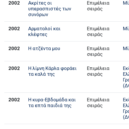
2002
Ακρίτες οι
Επιμέλεια
Μί
υπερασπιστές των
σειράς
συνόρων
2002
Αρματολοί και
Επιμέλεια
Μί
κλέφτες
σειράς
2002
Η ατζέντα μου
Επιμέλεια
Μί
σειράς
2002
Η λίμνη Κάρλα φοράει
Επιμέλεια
Εκ
τα καλά της
σειράς
Ελ
Γρ
(Δ
2002
Η κυρα-Εβδομάδα και
Επιμέλεια
Εκ
τα επτά παιδιά της
σειράς
Ελ
Γρ
(Δ