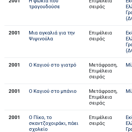
2001
Η φώκια που
Επιμέλεια
Εκ
τραγουδούσε
σειράς
Ελ
Γρ
(Δ
2001
Μια αγκαλιά για την
Επιμέλεια
Εκ
Ψιψινούλα
σειράς
Ελ
Γρ
(Δ
2001
Ο Καγιού στο γιατρό
Μετάφραση,
Μί
Επιμέλεια
σειράς
2001
Ο Καγιού στο μπάνιο
Μετάφραση,
Μί
Επιμέλεια
σειράς
2001
Ο Πίκο, το
Επιμέλεια
Εκ
σκαντζοχοιράκι, πάει
σειράς
Ελ
σχολείο
Γρ