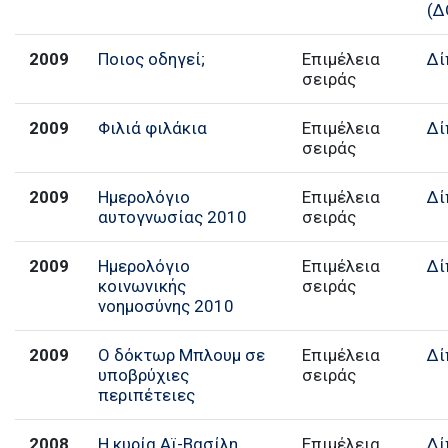
(Δ
2009
Ποιος οδηγεί;
Επιμέλεια
Δί
σειράς
2009
Φιλιά φιλάκια
Επιμέλεια
Δί
σειράς
2009
Ημερολόγιο
Επιμέλεια
Δί
αυτογνωσίας 2010
σειράς
2009
Ημερολόγιο
Επιμέλεια
Δί
κοινωνικής
σειράς
νοημοσύνης 2010
2009
Ο δόκτωρ Μπλουμ σε
Επιμέλεια
Δί
υποβρύχιες
σειράς
περιπέτειες
2008
Η κυρία Αϊ-Βασίλη
Επιμέλεια
Δί