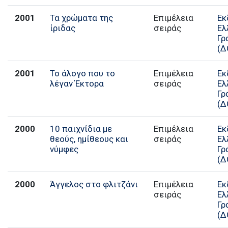
2001
Τα χρώματα της
Επιμέλεια
Εκ
ίριδας
σειράς
Ελ
Γρ
(Δ
2001
Το άλογο που το
Επιμέλεια
Εκ
λέγαν Έκτορα
σειράς
Ελ
Γρ
(Δ
2000
10 παιχνίδια με
Επιμέλεια
Εκ
θεούς, ημίθεους και
σειράς
Ελ
νύμφες
Γρ
(Δ
2000
Άγγελος στο φλιτζάνι
Επιμέλεια
Εκ
σειράς
Ελ
Γρ
(Δ