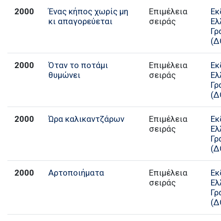
2000
Ένας κήπος χωρίς μη
Επιμέλεια
Εκ
κι απαγορεύεται
σειράς
Ελ
Γρ
(Δ
2000
Όταν το ποτάμι
Επιμέλεια
Εκ
θυμώνει
σειράς
Ελ
Γρ
(Δ
2000
Ώρα καλικαντζάρων
Επιμέλεια
Εκ
σειράς
Ελ
Γρ
(Δ
2000
Αρτοποιήματα
Επιμέλεια
Εκ
σειράς
Ελ
Γρ
(Δ