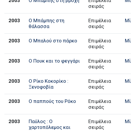
2003
Ο Μπάμπης στη βροχή
Επιμέλεια
Μί
σειράς
2003
Ο Μπάμπης στη
Επιμέλεια
Μί
θάλασσα
σειράς
2003
Ο Μπαλού στο πάρκο
Επιμέλεια
Μί
σειράς
2003
Ο Πουκ και το φεγγάρι
Επιμέλεια
Μί
σειράς
2003
Ο Ρίκο Κοκορίκο :
Επιμέλεια
Μί
Ξενοφοβία
σειράς
2003
Ο παππούς του Ρόκο
Επιμέλεια
Μί
σειράς
2003
Παύλος : Ο
Επιμέλεια
Μί
χαρτοπόλεμος και
σειράς