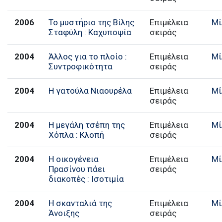
2006
Το μυστήριο της Βίλης
Επιμέλεια
Μί
Σταφύλη : Καχυποψία
σειράς
2004
Άλλος για το πλοίο :
Επιμέλεια
Μί
Συντροφικότητα
σειράς
2004
Η γατούλα Νιαουρέλα
Επιμέλεια
Μί
σειράς
2004
Η μεγάλη τσέπη της
Επιμέλεια
Μί
Χόπλα : Κλοπή
σειράς
2004
Η οικογένεια
Επιμέλεια
Μί
Πρασίνου πάει
σειράς
διακοπές : Ισοτιμία
2004
Η σκανταλιά της
Επιμέλεια
Μί
Άνοιξης
σειράς