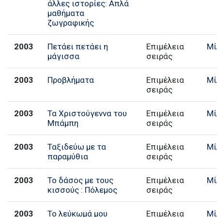
άλλες ιστορίες: Απλά
μαθήματα
ζωγραφικής
2003
Πετάει πετάει η
Επιμέλεια
Μί
μάγισσα
σειράς
2003
Προβλήματα
Επιμέλεια
Μί
σειράς
2003
Τα Χριστούγεννα του
Επιμέλεια
Μί
Μπάμπη
σειράς
2003
Ταξιδεύω με τα
Επιμέλεια
Μί
παραμύθια
σειράς
2003
Το δάσος με τους
Επιμέλεια
Μί
κισσούς : Πόλεμος
σειράς
2003
Το λεύκωμά μου
Επιμέλεια
Μί