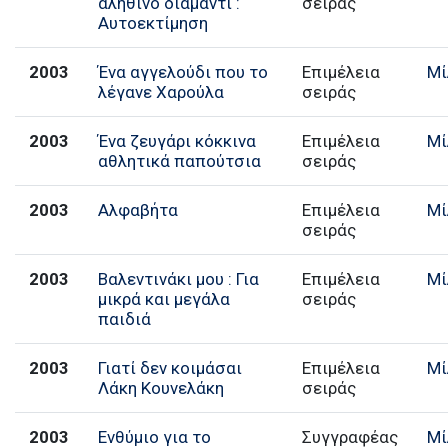
αληθινό διαμάντι :
σειράς
Αυτοεκτίμηση
2003
Ένα αγγελούδι που το
Επιμέλεια
Μί
λέγανε Χαρούλα
σειράς
2003
Ένα ζευγάρι κόκκινα
Επιμέλεια
Μί
αθλητικά παπούτσια
σειράς
2003
Αλφαβήτα
Επιμέλεια
Μί
σειράς
2003
Βαλεντινάκι μου : Για
Επιμέλεια
Μί
μικρά και μεγάλα
σειράς
παιδιά
2003
Γιατί δεν κοιμάσαι
Επιμέλεια
Μί
Λάκη Κουνελάκη
σειράς
2003
Ενθύμιο για το
Συγγραφέας
Μί