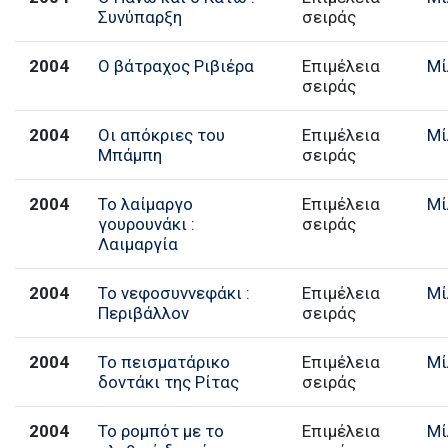
Συνύπαρξη
σειράς
2004
Ο βάτραχος Ριβιέρα
Επιμέλεια
Μί
σειράς
2004
Οι απόκριες του
Επιμέλεια
Μί
Μπάμπη
σειράς
2004
Το λαίμαργο
Επιμέλεια
Μί
γουρουνάκι :
σειράς
Λαιμαργία
2004
Το νεφοσυννεφάκι :
Επιμέλεια
Μί
Περιβάλλον
σειράς
2004
Το πεισματάρικο
Επιμέλεια
Μί
δοντάκι της Ρίτας
σειράς
2004
Το ρομπότ με το
Επιμέλεια
Μί