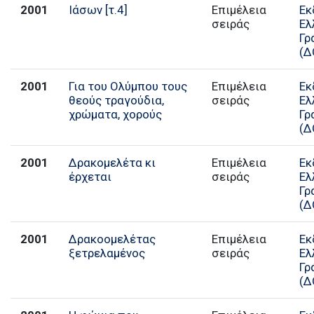
2001
Ιάσων [τ.4]
Επιμέλεια
Εκ
σειράς
Ελ
Γρ
(Δ
2001
Για του Ολύμπου τους
Επιμέλεια
Εκ
θεούς τραγούδια,
σειράς
Ελ
χρώματα, χορούς
Γρ
(Δ
2001
Δρακομελέτα κι
Επιμέλεια
Εκ
έρχεται
σειράς
Ελ
Γρ
(Δ
2001
Δρακοομελέτας
Επιμέλεια
Εκ
ξετρελαμένος
σειράς
Ελ
Γρ
(Δ