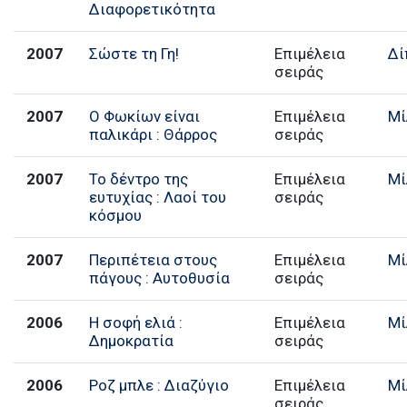
Διαφορετικότητα
2007
Σώστε τη Γη!
Επιμέλεια
Δί
σειράς
2007
Ο Φωκίων είναι
Επιμέλεια
Μί
παλικάρι : Θάρρος
σειράς
2007
Το δέντρο της
Επιμέλεια
Μί
ευτυχίας : Λαοί του
σειράς
κόσμου
2007
Περιπέτεια στους
Επιμέλεια
Μί
πάγους : Αυτοθυσία
σειράς
2006
Η σοφή ελιά :
Επιμέλεια
Μί
Δημοκρατία
σειράς
2006
Ροζ μπλε : Διαζύγιο
Επιμέλεια
Μί
σειράς