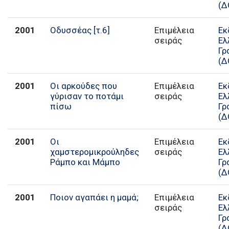
(Δ
2001
Οδυσσέας [τ.6]
Επιμέλεια
Εκ
σειράς
Ελ
Γρ
(Δ
2001
Οι αρκούδες που
Επιμέλεια
Εκ
γύρισαν το ποτάμι
σειράς
Ελ
πίσω
Γρ
(Δ
2001
Οι
Επιμέλεια
Εκ
χαμστερομικρούληδες
σειράς
Ελ
Ράμπο και Μάμπο
Γρ
(Δ
2001
Ποιον αγαπάει η μαμά;
Επιμέλεια
Εκ
σειράς
Ελ
Γρ
(Δ