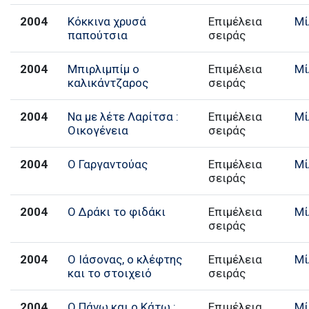
2004
Κόκκινα χρυσά
Επιμέλεια
Μί
παπούτσια
σειράς
2004
Μπιρλιμπίμ ο
Επιμέλεια
Μί
καλικάντζαρος
σειράς
2004
Να με λέτε Λαρίτσα :
Επιμέλεια
Μί
Οικογένεια
σειράς
2004
Ο Γαργαντούας
Επιμέλεια
Μί
σειράς
2004
Ο Δράκι το φιδάκι
Επιμέλεια
Μί
σειράς
2004
Ο Ιάσονας, ο κλέφτης
Επιμέλεια
Μί
και το στοιχειό
σειράς
2004
Ο Πάνω και ο Κάτω :
Επιμέλεια
Μί