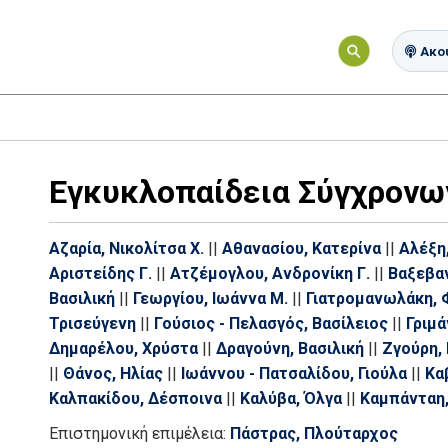
Ακού
Εγκυκλοπαίδεια Σύγχρονω
Αζαρία, Νικολίτσα Χ.
||
Αθανασίου, Κατερίνα
||
Αλέξη,
Αριστείδης Γ.
||
Ατζέμογλου, Ανδρονίκη Γ.
||
Βαξεβαν
Βασιλική
||
Γεωργίου, Ιωάννα Μ.
||
Γιατρομανωλάκη, 
Τρισεύγενη
||
Γούσιος - Πελασγός, Βασίλειος
||
Γριμά
Δημαρέλου, Χρύστα
||
Δραγούνη, Βασιλική
||
Ζγούρη, 
||
Θάνος, Ηλίας
||
Ιωάννου - Πατσαλίδου, Γιούλα
||
Κα
Καλπακίδου, Δέσποινα
||
Καλύβα, Όλγα
||
Καμπάνταη,
Καρακούλας, Ευάγγελος Ν.
||
Καρακούλας, Νικόλαος Ε
Επιστημονική επιμέλεια:
Πάστρας, Πλούταρχος