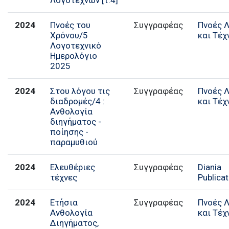
2024
Πνοές του
Συγγραφέας
Πνοές 
Χρόνου/5
και Τέχ
Λογοτεχνικό
Ημερολόγιο
2025
2024
Στου λόγου τις
Συγγραφέας
Πνοές 
διαδρομές/4 :
και Τέχ
Ανθολογία
διηγήματος -
ποίησης -
παραμυθιού
2024
Ελευθέριες
Συγγραφέας
Diania
τέχνες
Publica
2024
Ετήσια
Συγγραφέας
Πνοές 
Ανθολογία
και Τέχ
Διηγήματος,