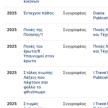
εικόνων
2025
Έντεχνον πάθος
Συγγραφέας
Diania
Publica
2025
Πνοές της
Συγγραφέας
Πνοές 
Ποίησης/1
και Τέχ
2025
Πνοές του
Συγγραφέας
Πνοές 
έρωτα/8 :
και Τέχ
Υπαινιγμοί στον
έρωτα
2025
Στάλες σιωπής :
I Travel
Λέξεις που
Publica
πέφτουν σαν
φύλλο το
φθινόπωρο
2025
Στιγμές
I Travel