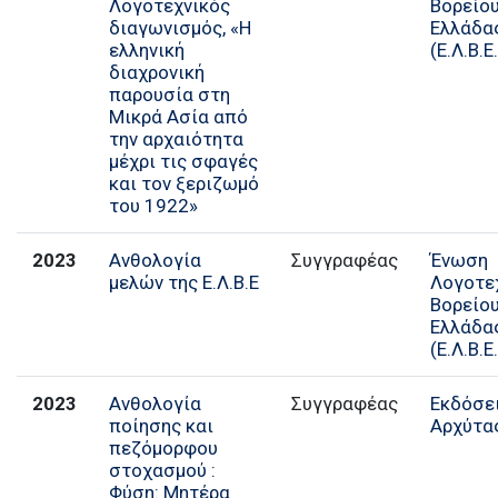
Λογοτεχνικός
Βορείο
διαγωνισμός, «Η
Ελλάδα
ελληνική
(Ε.Λ.Β.Ε.
διαχρονική
παρουσία στη
Μικρά Ασία από
την αρχαιότητα
μέχρι τις σφαγές
και τον ξεριζωμό
του 1922»
2023
Ανθολογία
Συγγραφέας
Ένωση
μελών της Ε.Λ.Β.Ε
Λογοτε
Βορείο
Ελλάδα
(Ε.Λ.Β.Ε.
2023
Ανθολογία
Συγγραφέας
Εκδόσε
ποίησης και
Αρχύτα
πεζόμορφου
στοχασμού :
Φύση: Μητέρα