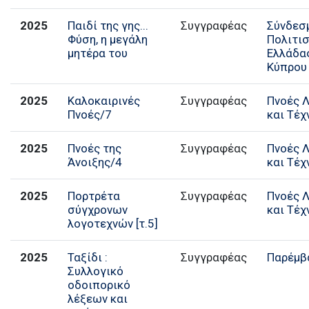
2025
Παιδί της γης...
Σύνδεσ
Φύση, η µεγάλη
Πολιτι
µητέρα του
Ελλάδα
Κύπρου
2025
Καλοκαιρινές
Συγγραφέας
Πνοές 
Πνοές/7
και Τέχ
2025
Πνοές της
Συγγραφέας
Πνοές 
Άνοιξης/4
και Τέχ
2025
Πορτρέτα
Συγγραφέας
Πνοές 
σύγχρονων
και Τέχ
λογοτεχνών [τ.5]
2025
Ταξίδι :
Παρέμβ
Συλλογικό
οδοιπορικό
λέξεων και