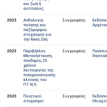
και ζωή ή
αντίπαλος;
2023
Ανθολογία
Συγγραφέας
Εκδόσε
ποίησης και
Αρχύτα
πεζόμορφου
στοχασμού για
την Άλκη Ζέη
2023
Περιβάλλον,
Πανεπι
Μετανάστευση,
Θεσσαλ
πανδημία, 25
χρόνια
λειτουργίας της
πνευμονολογικής
κλινικής του
Π.Γ.Ν.Λ.
2023
Ποιητικοί
Συγγραφέας
Εκδόσε
στοχασμοί
Ηλιαχτ