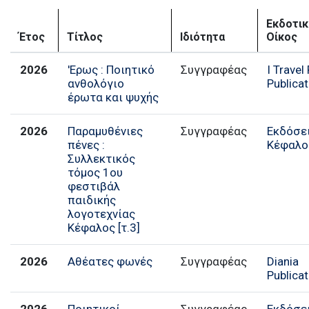
Εκδοτι
Έτος
Τίτλος
Ιδιότητα
Οίκος
2026
'Ερως : Ποιητικό
I Travel
ανθολόγιο
Publica
έρωτα και ψυχής
2026
Παραμυθένιες
Εκδόσε
πένες :
Κέφαλο
Συλλεκτικός
τόμος 1ου
φεστιβάλ
παιδικής
λογοτεχνίας
Κέφαλος [τ.3]
2026
Αθέατες φωνές
Συγγραφέας
Diania
Publica
2026
Ποιητικοί
Συγγραφέας
Εκδόσε