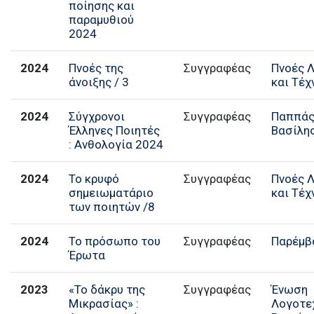
ποίησης και
παραμυθιού
2024
2024
Πνοές της
Συγγραφέας
Πνοές 
άνοιξης / 3
και Τέχ
2024
Σύγχρονοι
Συγγραφέας
Παππά
Έλληνες Ποιητές
Βασίλη
: Ανθολογία 2024
2024
Το κρυφό
Συγγραφέας
Πνοές 
σημειωματάριο
και Τέχ
των ποιητών /8
2024
Το πρόσωπο του
Παρέμβ
Έρωτα
2023
«Το δάκρυ της
Ένωση
Μικρασίας» :
Λογοτε