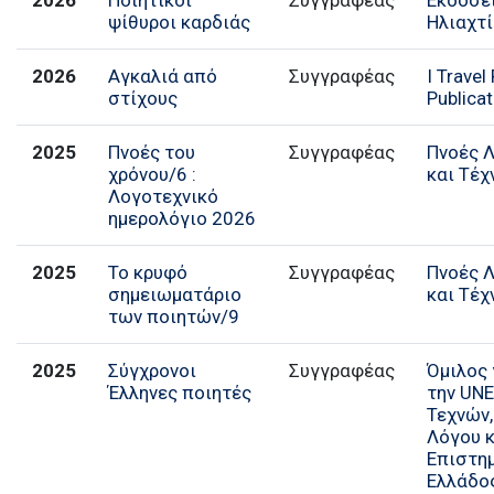
ψίθυροι καρδιάς
Ηλιαχτ
2026
Αγκαλιά από
Συγγραφέας
I Travel
στίχους
Publica
2025
Πνοές του
Συγγραφέας
Πνοές 
χρόνου/6 :
και Τέχ
Λογοτεχνικό
ημερολόγιο 2026
2025
Το κρυφό
Συγγραφέας
Πνοές 
σημειωματάριο
και Τέχ
των ποιητών/9
2025
Σύγχρονοι
Συγγραφέας
Όμιλος 
Έλληνες ποιητές
την UN
Τεχνών,
Λόγου 
Επιστη
Ελλάδο