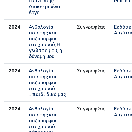
έμπνευσης :
Publica
Διακεκριμένα
έργα
2024
Ανθολογία
Εκδόσε
ποίησης και
Αρχύτα
πεζόμορφου
στοχασμού, Η
γλώσσα μου, η
δύναμή μου
2024
Ανθολογία
Εκδόσε
ποίησης και
Αρχύτα
πεζόμορφου
στοχασμού
...παιδί δικό μας
2024
Ανθολογία
Εκδόσε
ποίησης και
Αρχύτα
πεζόμορφου
στοχασμού