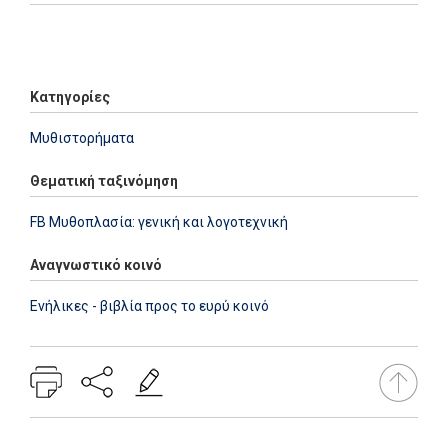
Φιλιππίδου, Άννα
||
Φούφα, Χρυσούλα
||
Χαρατσάρης, Χρήστος
Add: 2024-05-25 20:00:22 - Upd: 2026-08-03 11:25:33
Κατηγορίες
Μυθιστορήματα
Θεματική ταξινόμηση
FB Μυθοπλασία: γενική και λογοτεχνική
Αναγνωστικό κοινό
Ενήλικες - βιβλία προς το ευρύ κοινό