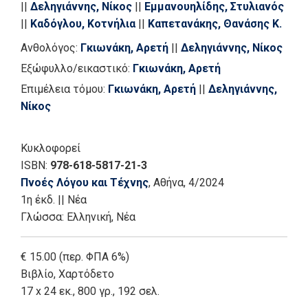
||
Δεληγιάννης, Νίκος
||
Εμμανουηλίδης, Στυλιανός
||
Καδόγλου, Κοτνήλια
||
Καπετανάκης, Θανάσης Κ.
||
Καρυωτάκης, Κώστας Γ., 1896-1928
||
Κολοβού -
Ανθολόγος:
Γκιωνάκη, Αρετή
||
Δεληγιάννης, Νίκος
Ρουμελιώτη, Μαρία
||
Κονδυλοπούλου, Ασπασία
||
Εξώφυλλο/εικαστικό:
Γκιωνάκη, Αρετή
Κουμπούρας, Παναγιώτης
||
Κυριαζίδου, Σοφία
||
Επιμέλεια τόμου:
Γκιωνάκη, Αρετή
||
Δεληγιάννης,
Λάσκαρη, Σοφία
||
Λιανός, Νίκος
||
Λουκαδάκου,
Νίκος
Ελένη
||
Μαδιάς, Νίκος
||
Μαυροειδή, Άννα
||
Μεταξάς, Γιώργος, ποιητής
||
Μήλια, Ιωάννα
||
Μπαντώλα, Γεωργία
||
Μπιλανάκης, Γιώργος
||
Κυκλοφορεί
Μπουροδήμου, Άννα
||
Ντικμπασάνης, Χρήστος
||
ISBN:
978-618-5817-21-3
Ντόβας, Μιλτιάδης
||
Παλασίδης, Παναγιώτης
||
Πνοές Λόγου και Τέχνης
, Αθήνα
, 4/2024
Παπαγεωργίου, Χρήστος Θ.
||
Παραδέλη, Δήμητρα
||
1η έκδ.
||
Νέα
Πετρίδου, Άννα
||
Πιτερού, Δάφνη
||
Ράικος,
Γλώσσα:
Ελληνική, Νέα
Χρήστος Ι.
||
Σαλταφέρου - Τσακαλία, Κική
||
Σιδηρόπουλος, Ιωάννης Χ.
||
Σιμιτσοπούλου, Άννα
€ 15.00 (περ. ΦΠΑ 6%)
||
Σκιαδαρέσης, Χρήστος
||
Σολωμός, Διονύσιος,
Βιβλίο
,
Χαρτόδετο
1798-1857
||
Σταματέλος, Κώστας Γ.
||
Σταυρίδου,
17 x 24 εκ., 800 γρ., 192 σελ.
Μαρία
||
Τσιμερίκα, Θωμαή
||
Τσιρεβέλου, Βάσω
||