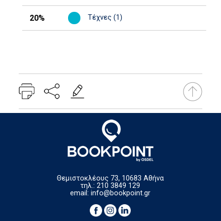
20%
Τέχνες (1)
Θεμιστοκλέους 73, 10683 Αθήνα
τηλ.: 210 3849 129
email:
info@bookpoint.gr