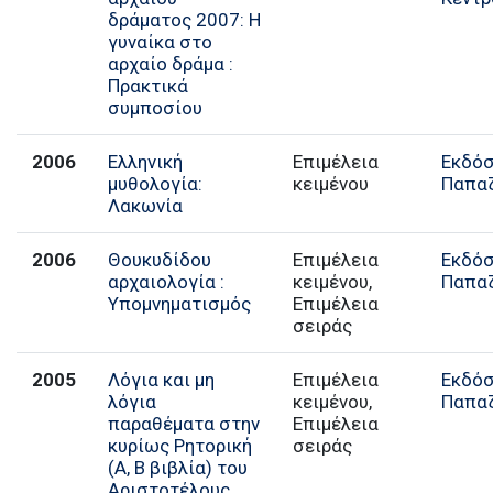
δράματος 2007: Η
γυναίκα στο
αρχαίο δράμα :
Πρακτικά
συμποσίου
2006
Ελληνική
Επιμέλεια
Εκδόσ
μυθολογία:
κειμένου
Παπα
Λακωνία
2006
Θουκυδίδου
Επιμέλεια
Εκδόσ
αρχαιολογία :
κειμένου,
Παπα
Υπομνηματισμός
Επιμέλεια
σειράς
2005
Λόγια και μη
Επιμέλεια
Εκδόσ
λόγια
κειμένου,
Παπα
παραθέματα στην
Επιμέλεια
κυρίως Ρητορική
σειράς
(Α, Β βιβλία) του
Αριστοτέλους