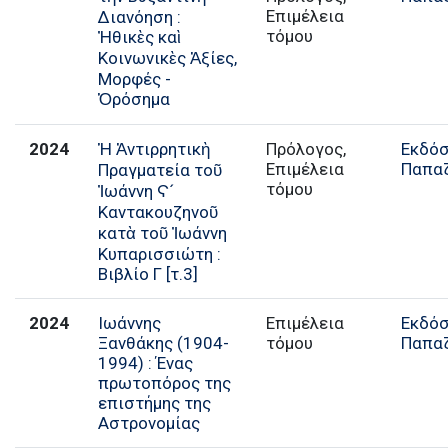
Επιμέλεια
Διανόηση :
τόμου
Ἠθικὲς καὶ
Κοινωνικὲς Ἀξίες,
Μορφές -
Ὁρόσημα
2024
Ἡ Ἀντιρρητικὴ
Πρόλογος,
Εκδόσ
Επιμέλεια
Παπα
Πραγματεία τοῦ
τόμου
Ἰωάννη Ϛ´
Καντακουζηνοῦ
κατὰ τοῦ Ἰωάννη
Κυπαρισσιώτη :
Βιβλίο Γ [τ.3]
2024
Ιωάννης
Επιμέλεια
Εκδόσ
Ξανθάκης (1904-
τόμου
Παπα
1994) : Ένας
πρωτοπόρος της
επιστήμης της
Αστρονομίας