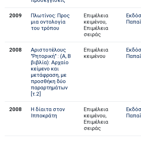
προσεγγίσεις
2009
Πλωτίνος: Προς
Επιμέλεια
Εκδόσ
μια οντολογία
κειμένου,
Παπα
του τρόπου
Επιμέλεια
σειράς
2008
Αριστοτέλους
Επιμέλεια
Εκδόσ
"Ρητορική" : (Α, Β
κειμένου
Παπα
βιβλία): Αρχαίο
κείμενο και
μετάφραση, με
προσθήκη δύο
παραρτημάτων
[τ.2]
2008
Η δίαιτα στον
Επιμέλεια
Εκδόσ
Ιπποκράτη
κειμένου,
Παπα
Επιμέλεια
σειράς