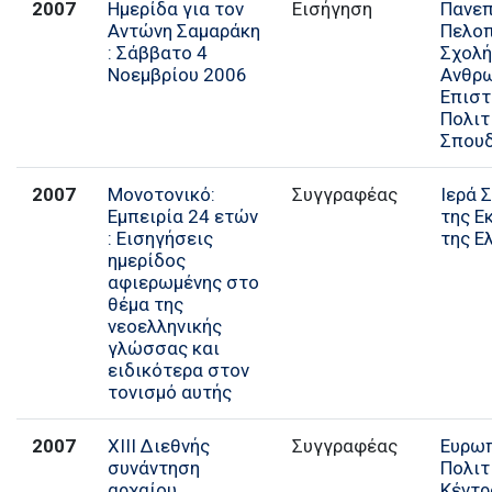
2007
Ημερίδα για τον
Εισήγηση
Πανεπ
Αντώνη Σαμαράκη
Πελοπ
: Σάββατο 4
Σχολ
Νοεμβρίου 2006
Ανθρ
Επιστ
Πολιτ
Σπου
2007
Μονοτονικό:
Συγγραφέας
Ιερά 
Εμπειρία 24 ετών
της Ε
: Εισηγήσεις
της Ε
ημερίδος
αφιερωμένης στο
θέμα της
νεοελληνικής
γλώσσας και
ειδικότερα στον
τονισμό αυτής
2007
ΧΙΙΙ Διεθνής
Συγγραφέας
Ευρω
συνάντηση
Πολιτ
αρχαίου
Κέντ