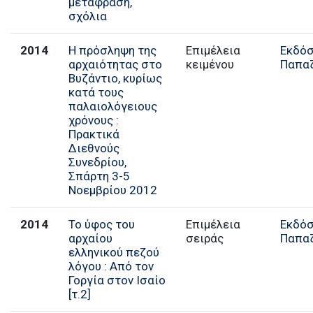
μετάφραση,
σχόλια
2014
Η πρόσληψη της
Επιμέλεια
Εκδόσ
αρχαιότητας στο
κειμένου
Παπα
Βυζάντιο, κυρίως
κατά τους
παλαιολόγειους
χρόνους :
Πρακτικά
Διεθνούς
Συνεδρίου,
Σπάρτη 3-5
Νοεμβρίου 2012
2014
Το ύφος του
Επιμέλεια
Εκδόσ
αρχαίου
σειράς
Παπα
ελληνικού πεζού
λόγου : Από τον
Γοργία στον Ισαίο
[τ.2]