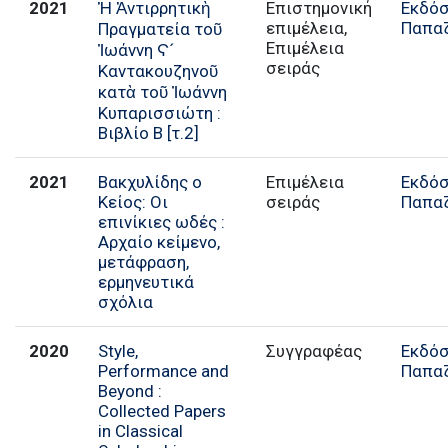
2021
Ἡ Ἀντιρρητικὴ
Επιστημονική
Εκδόσ
επιμέλεια,
Παπα
Πραγματεία τοῦ
Επιμέλεια
Ἰωάννη Ϛ´
σειράς
Καντακουζηνοῦ
κατὰ τοῦ Ἰωάννη
Κυπαρισσιώτη :
Βιβλίο Β [τ.2]
2021
Βακχυλίδης ο
Επιμέλεια
Εκδόσ
Κείος: Οι
σειράς
Παπα
επινίκιες ωδές :
Αρχαίο κείμενο,
μετάφραση,
ερμηνευτικά
σχόλια
2020
Style,
Συγγραφέας
Εκδόσ
Performance and
Παπα
Beyond :
Collected Papers
in Classical