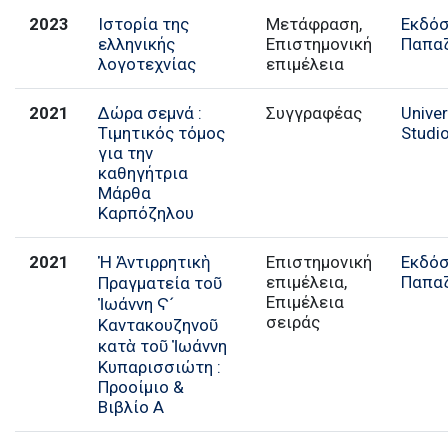
2023
Ιστορία της
Μετάφραση,
Εκδόσ
ελληνικής
Επιστημονική
Παπα
λογοτεχνίας
επιμέλεια
2021
Δώρα σεμνά :
Συγγραφέας
Univer
Τιμητικός τόμος
Studi
για την
καθηγήτρια
Μάρθα
Καρπόζηλου
2021
Ἡ Ἀντιρρητικὴ
Επιστημονική
Εκδόσ
επιμέλεια,
Παπα
Πραγματεία τοῦ
Επιμέλεια
Ἰωάννη Ϛ´
σειράς
Καντακουζηνοῦ
κατὰ τοῦ Ἰωάννη
Κυπαρισσιώτη :
Προοίμιο &
Βιβλίο Α