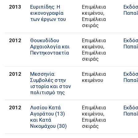
2013
Ευριπίδης: Η
Επιμέλεια
Εκδόσ
εικονογραφία
κειμένου,
Παπα
των έργων του
Επιμέλεια
σειράς
2012
Θουκυδίδου
Επιμέλεια
Εκδόσ
Αρχαιολογία και
κειμένου,
Παπα
Πεντηκονταετία
Επιμέλεια
σειράς
2012
Μεσσηνία:
Επιμέλεια
Εκδόσ
Συμβολές στην
κειμένου
Παπα
ιστορία και στον
πολιτισμό της
2012
Λυσίου Κατά
Επιμέλεια
Εκδόσ
Αγοράτου (13)
κειμένου,
Παπα
και Κατά
Επιμέλεια
Νικομάχου (30)
σειράς