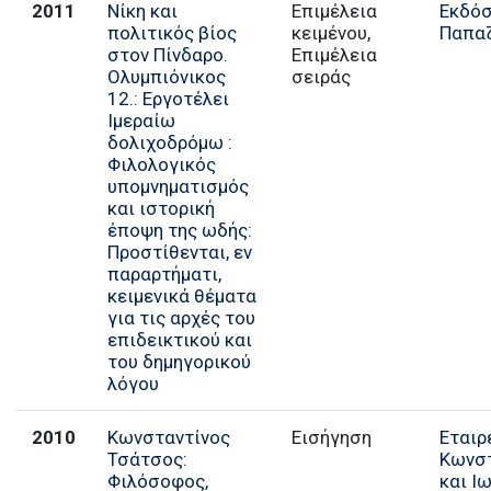
2011
Νίκη και
Επιμέλεια
Εκδόσ
πολιτικός βίος
κειμένου,
Παπα
στον Πίνδαρο.
Επιμέλεια
Ολυμπιόνικος
σειράς
12.: Εργοτέλει
Ιμεραίω
δολιχοδρόμω :
Φιλολογικός
υπομνηματισμός
και ιστορική
έποψη της ωδής:
Προστίθενται, εν
παραρτήματι,
κειμενικά θέματα
για τις αρχές του
επιδεικτικού και
του δημηγορικού
λόγου
2010
Κωνσταντίνος
Εισήγηση
Εταιρ
Τσάτσος:
Κωνσ
Φιλόσοφος,
και Ι