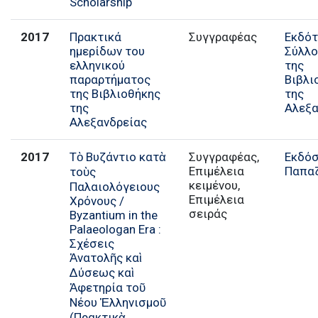
Scholarship
2017
Πρακτικά
Συγγραφέας
Εκδότ
ημερίδων του
Σύλλο
ελληνικού
της
παραρτήματος
Βιβλι
της Βιβλιοθήκης
της
της
Αλεξα
Αλεξανδρείας
2017
Τὸ Βυζάντιο κατὰ
Συγγραφέας,
Εκδόσ
Επιμέλεια
Παπα
τοὺς
κειμένου,
Παλαιολόγειους
Επιμέλεια
Χρόνους /
σειράς
Byzantium in the
Palaeologan Era :
Σχέσεις
Ἀνατολῆς καὶ
Δύσεως καὶ
Ἀφετηρία τοῦ
Νέου Ἑλληνισμοῦ
(Πρακτικὰ