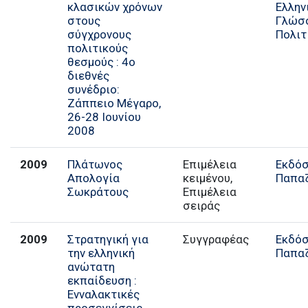
κλασικών χρόνων
Ελλην
στους
Γλώσσ
σύγχρονους
Πολιτ
πολιτικούς
θεσμούς : 4ο
διεθνές
συνέδριο:
Ζάππειο Μέγαρο,
26-28 Ιουνίου
2008
2009
Πλάτωνος
Επιμέλεια
Εκδόσ
Απολογία
κειμένου,
Παπα
Σωκράτους
Επιμέλεια
σειράς
2009
Στρατηγική για
Συγγραφέας
Εκδόσ
την ελληνική
Παπα
ανώτατη
εκπαίδευση :
Ενναλακτικές