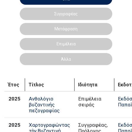
Συγγραφέας
Μετάφραση
Επιμέλεια
Άλλα
Έτος
Τίτλος
Ιδιότητα
Εκδοτ
2025
Ανθολόγιο
Επιμέλεια
Εκδόσ
βυζαντινής
σειράς
Παπα
πεζογραφίας
2025
Χαρτογραφώντας
Συγγραφέας,
Εκδόσ
τὴν Βυζαντινὴ
Πρόλογος,
Παπα