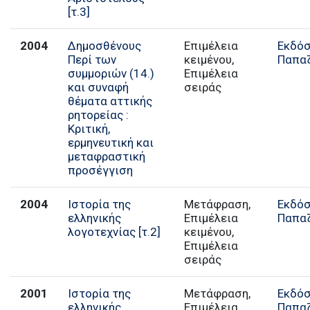
[τ.3]
2004
Δημοσθένους
Επιμέλεια
Εκδόσ
Περί των
κειμένου,
Παπα
συμμοριών (14.)
Επιμέλεια
και συναφή
σειράς
θέματα αττικής
ρητορείας :
Κριτική,
ερμηνευτική και
μεταφραστική
προσέγγιση
2004
Ιστορία της
Μετάφραση,
Εκδόσ
ελληνικής
Επιμέλεια
Παπα
λογοτεχνίας [τ.2]
κειμένου,
Επιμέλεια
σειράς
2001
Ιστορία της
Μετάφραση,
Εκδόσ
ελληνικής
Επιμέλεια
Παπα