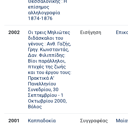
Θεσσαλονίκης : Η
επίσημος
αλληλογραφία
1874-1876
2002
Οι τρεις Μηλιώτες
Εισήγηση
Επικ
διδάσκαλοι του
γένους : Ανθ. Γαζής,
Γρηγ. Κωνσταντάς,
Δαν. Φιλιππίδης:
Βίοι παράλληλοι,
πτυχές της ζωής
και του έργου τους:
Πρακτικά Α'
Πανελληνίου
Συνεδρίου, 30
Σεπτεμβρίου - 1
Οκτωβρίου 2000,
Βόλος
2001
Καππαδοκία
Συγγραφέας
Μαία