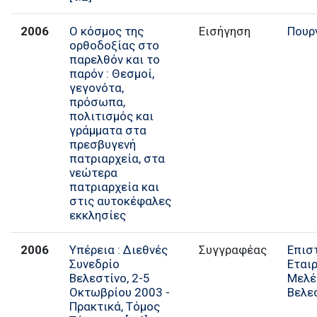
2006
Ο κόσμος της
Εισήγηση
Πουρν
ορθοδοξίας στο
παρελθόν και το
παρόν : Θεσμοί,
γεγονότα,
πρόσωπα,
πολιτισμός και
γράμματα στα
πρεσβυγενή
πατριαρχεία, στα
νεώτερα
πατριαρχεία και
στις αυτοκέφαλες
εκκλησίες
2006
Υπέρεια : Διεθνές
Συγγραφέας
Επισ
Συνεδρίο
Εται
Βελεστίνο, 2-5
Μελέ
Οκτωβρίου 2003 -
Βελε
Πρακτικά, Τόμος