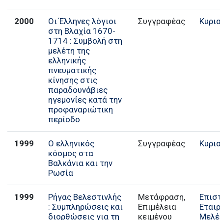
2000
Οι Έλληνες λόγιοι
Συγγραφέας
Κυρι
στη Βλαχία 1670-
1714 : Συμβολή στη
μελέτη της
ελληνικής
πνευματικής
κίνησης στις
παραδουνάβιες
ηγεμονίες κατά την
προφαναριώτικη
περίοδο
1999
Ο ελληνικός
Συγγραφέας
Κυρι
κόσμος στα
Βαλκάνια και την
Ρωσία
1999
Ρήγας Βελεστινλής
Μετάφραση,
Επισ
: Συμπληρώσεις και
Επιμέλεια
Εται
διορθώσεις για τη
κειμένου
Μελέ