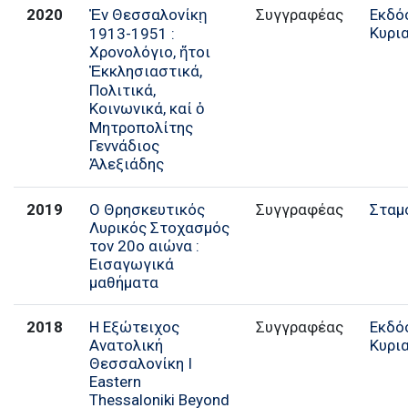
2020
Ἐν Θεσσαλονίκῃ
Συγγραφέας
Εκδό
Κυρι
1913-1951 :
Χρονολόγιο, ἤτοι
Ἐκκλησιαστικά,
Πολιτικά,
Κοινωνικά, καί ὁ
Μητροπολίτης
Γεννάδιος
Ἀλεξιάδης
2019
Ο Θρησκευτικός
Συγγραφέας
Σταμ
Λυρικός Στοχασμός
τον 20ο αιώνα :
Εισαγωγικά
μαθήματα
2018
Η Εξώτειχος
Συγγραφέας
Εκδό
Ανατολική
Κυρι
Θεσσαλονίκη I
Eastern
Thessaloniki Beyond