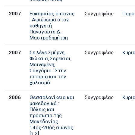
2007
Ευκαρπίας έπαινος
Συγγραφέας
Πορε
: Αφιέρωμα στον
καθηγητή
Παναγιώτη Δ.
Μαστροδημήτρη
2007
Σε λένε Σμύρνη,
Συγγραφέας
Κυρι
Φώκαια, Σερέκιοϊ,
Μαινεμένη,
Σαγγάριο : Στην
ιστορία και τον
χαλασμό
2006
Θεσσαλονίκεια και
Συγγραφέας
Κυρι
μακεδονικά :
Πόλεις και
πρόσωπα της
Μακεδονίας
14ος-20ός αιώνας
[τ.2]