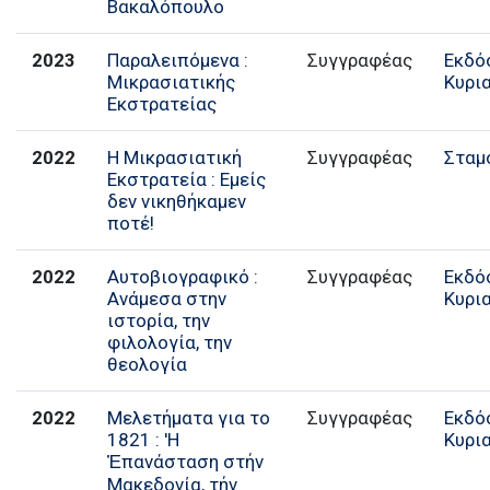
Βακαλόπουλο
2023
Παραλειπόμενα :
Συγγραφέας
Εκδό
Μικρασιατικής
Κυρι
Εκστρατείας
2022
Η Μικρασιατική
Συγγραφέας
Σταμ
Εκστρατεία : Εμείς
δεν νικηθήκαμεν
ποτέ!
2022
Αυτοβιογραφικό :
Συγγραφέας
Εκδό
Ανάμεσα στην
Κυρι
ιστορία, την
φιλολογία, την
θεολογία
2022
Μελετήματα για το
Συγγραφέας
Εκδό
1821 : 'H
Κυρι
Ἐπανάσταση στήν
Μακεδονία, τήν