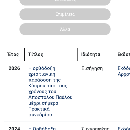
Επιμέλεια
Άλλα
Έτος
Τίτλος
Ιδιότητα
Εκδοτ
2026
Η ορθόδοξη
Εισήγηση
Εκδό
χριστιανική
Αρχο
παράδοση της
Κύπρου από τους
χρόνους του
Αποστόλου Παύλου
μέχρι σήμερα :
Πρακτικά
συνεδρίου
2024
Η Ορθόδοξη
Συγγραφέας
Εκδό