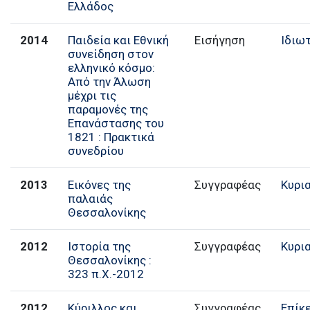
Ελλάδος
2014
Παιδεία και Εθνική
Εισήγηση
Ιδιω
συνείδηση στον
ελληνικό κόσμο:
Από την Άλωση
μέχρι τις
παραμονές της
Επανάστασης του
1821 : Πρακτικά
συνεδρίου
2013
Εικόνες της
Συγγραφέας
Κυρι
παλαιάς
Θεσσαλονίκης
2012
Ιστορία της
Συγγραφέας
Κυρι
Θεσσαλονίκης :
323 π.Χ.-2012
2012
Κύριλλος και
Συγγραφέας
Επίκ