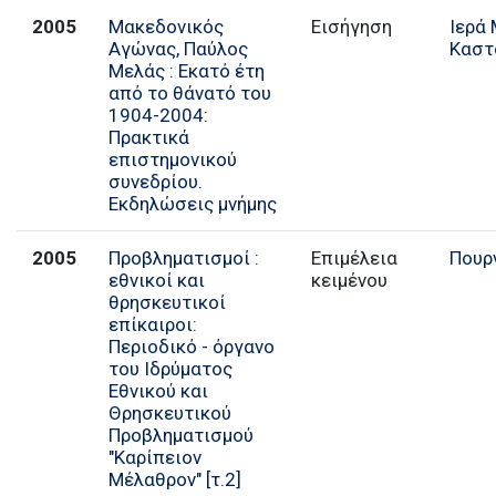
2005
Μακεδονικός
Εισήγηση
Ιερά
Αγώνας, Παύλος
Καστ
Μελάς : Εκατό έτη
από το θάνατό του
1904-2004:
Πρακτικά
επιστημονικού
συνεδρίου.
Εκδηλώσεις μνήμης
2005
Προβληματισμοί :
Επιμέλεια
Πουρν
εθνικοί και
κειμένου
θρησκευτικοί
επίκαιροι:
Περιοδικό - όργανο
του Ιδρύματος
Εθνικού και
Θρησκευτικού
Προβληματισμού
"Καρίπειον
Μέλαθρον" [τ.2]