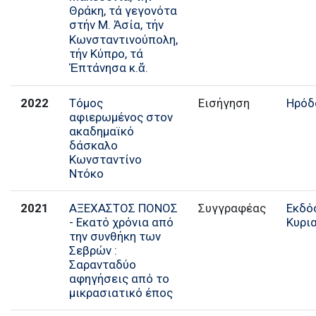
Θράκη, τά γεγονότα
στήν Μ. Ἀσία, τήν
Κωνσταντινούπολη,
τήν Κύπρο, τά
Ἑπτάνησα κ.ἄ.
2022
Τόμος
Εισήγηση
Ηρόδ
αφιερωμένος στον
ακαδημαϊκό
δάσκαλο
Κωνσταντίνο
Ντόκο
2021
ΑΞΕΧΑΣΤΟΣ ΠΟΝΟΣ
Συγγραφέας
Εκδό
- Εκατό χρόνια από
Κυρι
την συνθήκη των
Σεβρών :
Σαρανταδύο
αφηγήσεις από το
μικρασιατικό έπος