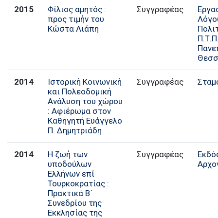
2015
Φίλιος αμητός :
Συγγραφέας
Εργα
προς τιμήν του
Λόγο
Κώστα Λιάπη
Πολι
Π.Τ.Π
Πανε
Θεσσ
2014
Ιστορική Κοινωνική
Συγγραφέας
Σταμ
και Πολεοδομική
Ανάλυση του χώρου
: Αφιέρωμα στον
Καθηγητή Ευάγγελο
Π. Δημητριάδη
2014
Η ζωή των
Συγγραφέας
Εκδό
υποδούλων
Αρχο
Ελλήνων επί
Τουρκοκρατίας :
Πρακτικά Β´
Συνεδρίου της
Εκκλησίας της