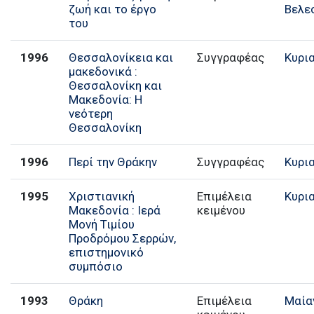
ζωή και το έργο
Βελε
του
1996
Θεσσαλονίκεια και
Συγγραφέας
Κυρι
μακεδονικά :
Θεσσαλονίκη και
Μακεδονία: Η
νεότερη
Θεσσαλονίκη
1996
Περί την Θράκην
Συγγραφέας
Κυρι
1995
Χριστιανική
Επιμέλεια
Κυρι
Μακεδονία : Ιερά
κειμένου
Μονή Τιμίου
Προδρόμου Σερρών,
επιστημονικό
συμπόσιο
1993
Θράκη
Επιμέλεια
Μαία