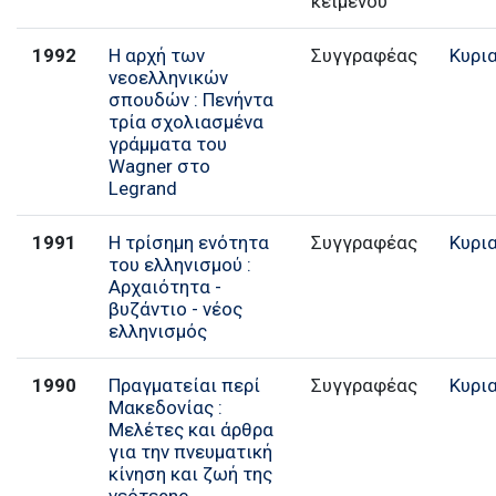
κειμένου
1992
Η αρχή των
Συγγραφέας
Κυρι
νεοελληνικών
σπουδών : Πενήντα
τρία σχολιασμένα
γράμματα του
Wagner στο
Legrand
1991
Η τρίσημη ενότητα
Συγγραφέας
Κυρι
του ελληνισμού :
Αρχαιότητα -
βυζάντιο - νέος
ελληνισμός
1990
Πραγματείαι περί
Συγγραφέας
Κυρι
Μακεδονίας :
Μελέτες και άρθρα
για την πνευματική
κίνηση και ζωή της