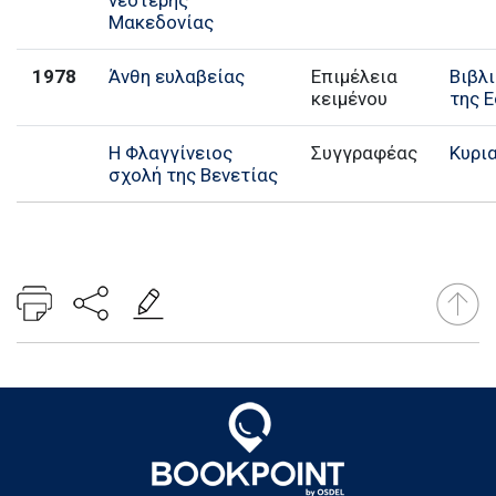
νεότερης
Μακεδονίας
1978
Άνθη ευλαβείας
Επιμέλεια
Βιβλ
κειμένου
της 
Η Φλαγγίνειος
Συγγραφέας
Κυρι
σχολή της Βενετίας