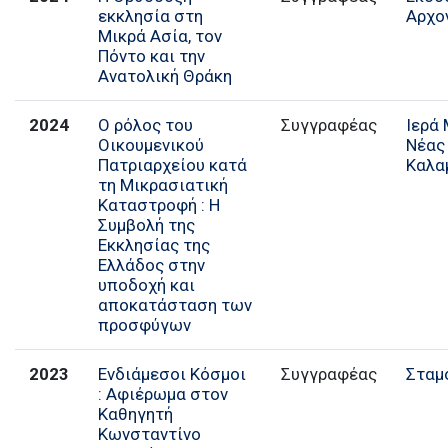
εκκλησία στη
Αρχο
Μικρά Ασία, τον
Πόντο και την
Ανατολική Θράκη
2024
Ο ρόλος του
Συγγραφέας
Ιερά
Οικουμενικού
Νέας
Πατριαρχείου κατά
Καλα
τη Μικρασιατική
Καταστροφή : Η
Συμβολή της
Εκκλησίας της
Ελλάδος στην
υποδοχή και
αποκατάσταση των
προσφύγων
2023
Ενδιάμεσοι Κόσμοι
Συγγραφέας
Σταμ
: Αφιέρωμα στον
Καθηγητή
Κωνσταντίνο