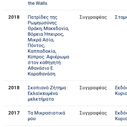
the Walls
2018
Πατρίδες της
Συγγραφέας
Σταμ
Ρωμηωσύνης.
Θράκη, Μακεδονία,
Βόρεια Ήπειρος,
Μικρά Ασία,
Πόντος,
Καππαδοκία,
Κύπρος. Αφιέρωμα
στον καθηγητή
Αθανάσιο Ε.
Καραθανάση.
2018
Σκοπιανό Ζήτημα :
Συγγραφέας
Εκδό
Εκλαϊκευμένα
Κυρι
μελετήματα
2017
Τα Μικρασιατικά
Συγγραφέας
Εκδό
μου
Κυρι