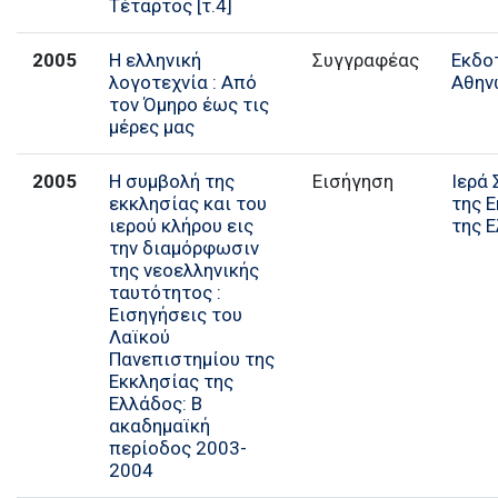
Τέταρτος [τ.4]
2005
Η ελληνική
Συγγραφέας
Εκδο
λογοτεχνία : Από
Αθην
τον Όμηρο έως τις
μέρες μας
2005
Η συμβολή της
Εισήγηση
Ιερά
εκκλησίας και του
της 
ιερού κλήρου εις
της 
την διαμόρφωσιν
της νεοελληνικής
ταυτότητος :
Εισηγήσεις του
Λαϊκού
Πανεπιστημίου της
Εκκλησίας της
Ελλάδος: Β
ακαδημαϊκή
περίοδος 2003-
2004