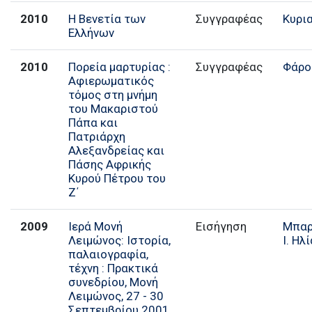
2010
Η Βενετία των
Συγγραφέας
Κυρι
Ελλήνων
2010
Πορεία μαρτυρίας :
Συγγραφέας
Φάρο
Αφιερωματικός
τόμος στη μνήμη
του Μακαριστού
Πάπα και
Πατριάρχη
Αλεξανδρείας και
Πάσης Αφρικής
Κυρού Πέτρου του
Ζ΄
2009
Ιερά Μονή
Εισήγηση
Μπαρ
Λειμώνος: Ιστορία,
Ι. Ηλ
παλαιογραφία,
τέχνη : Πρακτικά
συνεδρίου, Μονή
Λειμώνος, 27 - 30
Σεπτεμβρίου 2001