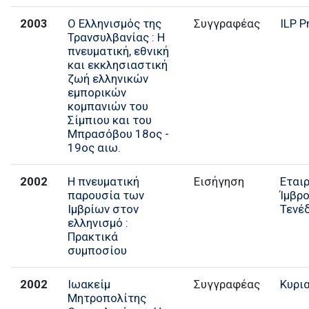
2003
Ο Ελληνισμός της
Συγγραφέας
ILP P
Τρανσυλβανίας : Η
πνευματική, εθνική
και εκκλησιαστική
ζωή ελληνικών
εμπορικών
κομπανιών του
Σίμπιου και του
Μπρασόβου 18ος -
19ος αιω.
2002
Η πνευματική
Εισήγηση
Εται
παρουσία των
Ίμβρο
Ιμβρίων στον
Τενέ
ελληνισμό :
Πρακτικά
συμποσίου
2002
Ιωακείμ
Συγγραφέας
Κυρι
Μητροπολίτης