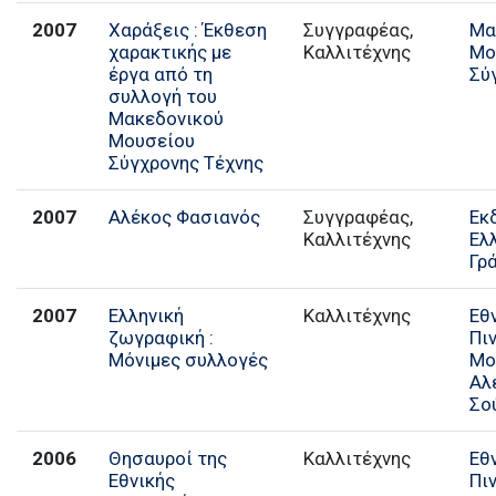
2007
Χαράξεις : Έκθεση
Συγγραφέας,
Μα
χαρακτικής με
Καλλιτέχνης
Μο
έργα από τη
Σύ
συλλογή του
Μακεδονικού
Μουσείου
Σύγχρονης Τέχνης
2007
Αλέκος Φασιανός
Συγγραφέας,
Εκ
Καλλιτέχνης
Ελ
Γρ
2007
Ελληνική
Καλλιτέχνης
Εθ
ζωγραφική :
Πι
Μόνιμες συλλογές
Μο
Αλ
Σο
2006
Θησαυροί της
Καλλιτέχνης
Εθ
Εθνικής
Πι