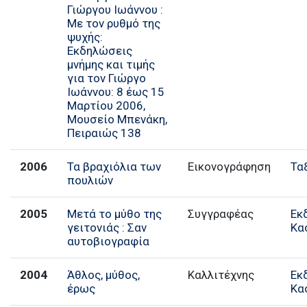
Γιώργου Ιωάννου :
Με τον ρυθμό της
ψυχής:
Εκδηλώσεις
μνήμης και τιμής
για τον Γιώργο
Ιωάννου: 8 έως 15
Μαρτίου 2006,
Μουσείο Μπενάκη,
Πειραιώς 138
2006
Τα βραχιόλια των
Εικονογράφηση
Τα
πουλιών
2005
Μετά το μύθο της
Συγγραφέας
Εκ
γειτονιάς : Σαν
Κα
αυτοβιογραφία
2004
Άθλος, μύθος,
Καλλιτέχνης
Εκ
έρως
Κα