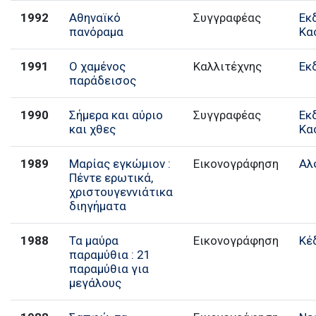
1992
Αθηναϊκό
Συγγραφέας
Εκ
πανόραμα
Κα
1991
Ο χαμένος
Καλλιτέχνης
Εκ
παράδεισος
1990
Σήμερα και αύριο
Συγγραφέας
Εκ
και χθες
Κα
1989
Μαρίας εγκώμιον :
Εικονογράφηση
Αλ
Πέντε ερωτικά,
χριστουγεννιάτικα
διηγήματα
1988
Τα μαύρα
Εικονογράφηση
Κέ
παραμύθια : 21
παραμύθια για
μεγάλους