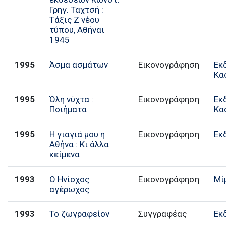
Γρηγ. Ταχτσή :
Τάξις Ζ νέου
τύπου, Αθήναι
1945
1995
Άσμα ασμάτων
Εικονογράφηση
Εκ
Κα
1995
Όλη νύχτα :
Εικονογράφηση
Εκ
Ποιήματα
Κα
1995
Η γιαγιά μου η
Εικονογράφηση
Εκ
Αθήνα : Κι άλλα
κείμενα
1993
Ο Ηνίοχος
Εικονογράφηση
Μί
αγέρωχος
1993
Το ζωγραφείον
Συγγραφέας
Εκ