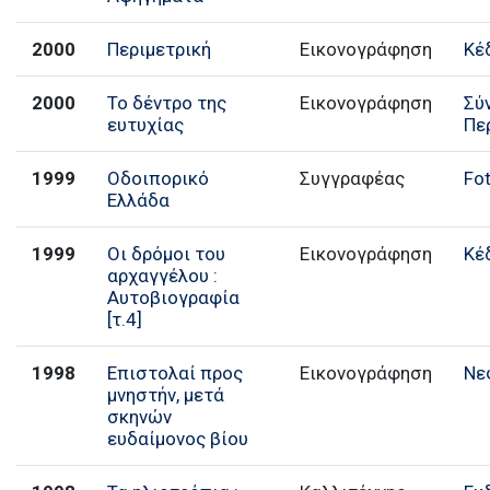
2000
Περιμετρική
Εικονογράφηση
Κέ
2000
Το δέντρο της
Εικονογράφηση
Σύ
ευτυχίας
Πε
1999
Οδοιπορικό
Συγγραφέας
Fo
Ελλάδα
1999
Οι δρόμοι του
Εικονογράφηση
Κέ
αρχαγγέλου :
Αυτοβιογραφία
[τ.4]
1998
Επιστολαί προς
Εικονογράφηση
Νε
μνηστήν, μετά
σκηνών
ευδαίμονος βίου