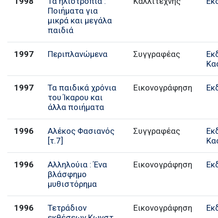
1998
Τα ηλιοτρόπια :
Καλλιτέχνης
Εκ
Ποιήματα για
μικρά και μεγάλα
παιδιά
1997
Περιπλανώμενα
Συγγραφέας
Εκ
Κα
1997
Τα παιδικά χρόνια
Εικονογράφηση
Εκ
του Ίκαρου και
άλλα ποιήματα
1996
Αλέκος Φασιανός
Συγγραφέας
Εκ
[τ.7]
Κα
1996
Αλληλούια : Ένα
Εικονογράφηση
Εκ
βλάσφημο
μυθιστόρημα
1996
Τετράδιον
Εικονογράφηση
Εκ
εκθέσεων Κωνστ.