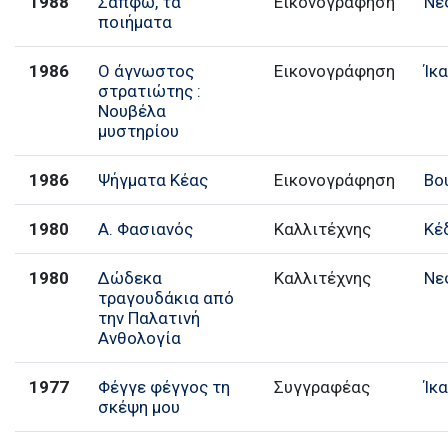
1988
Σαπφώ, τα
Εικονογράφηση
Νε
ποιήματα
1986
Ο άγνωστος
Εικονογράφηση
Ίκ
στρατιώτης :
Νουβέλα
μυστηρίου
1986
Ψήγματα Κέας
Εικονογράφηση
Βο
1980
Α. Φασιανός
Καλλιτέχνης
Κέ
1980
Δώδεκα
Καλλιτέχνης
Νε
τραγουδάκια από
την Παλατινή
Ανθολογία
1977
Φέγγε φέγγος τη
Συγγραφέας
Ίκ
σκέψη μου