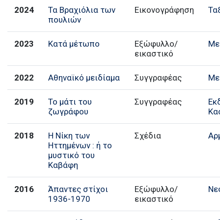
2024
Τα Βραχιόλια των
Εικονογράφηση
Τα
πουλιών
2023
Κατά μέτωπο
Εξώφυλλο/
Με
εικαστικό
2022
Αθηναϊκό μειδίαμα
Συγγραφέας
Με
2019
Το μάτι του
Συγγραφέας
Εκ
ζωγράφου
Κα
2018
Η Νίκη των
Σχέδια
Αρ
Ηττημένων : ή το
μυστικό του
Καβάφη
2016
Άπαντες στίχοι
Εξώφυλλο/
Νε
1936-1970
εικαστικό