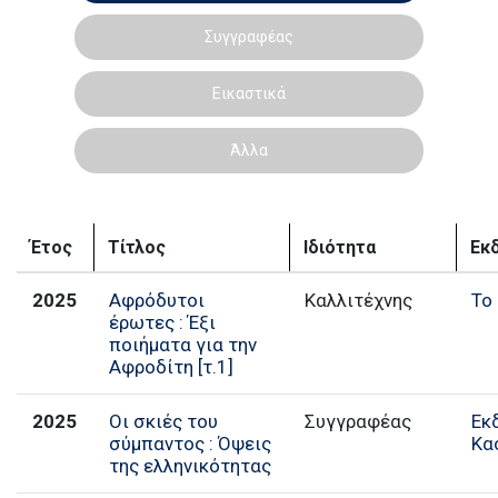
Συγγραφέας
Εικαστικά
Άλλα
Έτος
Τίτλος
Ιδιότητα
Εκ
2025
Αφρόδυτοι
Καλλιτέχνης
Το
έρωτες : Έξι
ποιήματα για την
Αφροδίτη [τ.1]
2025
Οι σκιές του
Συγγραφέας
Εκ
σύμπαντος : Όψεις
Κα
της ελληνικότητας