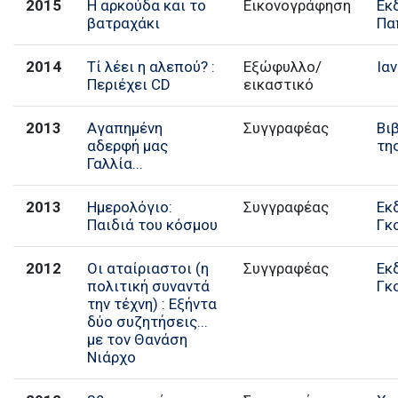
2015
Η αρκούδα και το
Εικονογράφηση
Εκ
βατραχάκι
Πα
2014
Τί λέει η αλεπού? :
Εξώφυλλο/
Ια
Περιέχει CD
εικαστικό
2013
Αγαπημένη
Βι
αδερφή μας
τη
Γαλλία...
2013
Ημερολόγιο:
Συγγραφέας
Εκ
Παιδιά του κόσμου
Γκ
2012
Οι αταίριαστοι (η
Συγγραφέας
Εκ
πολιτική συναντά
Γκ
την τέχνη) : Εξήντα
δύο συζητήσεις...
με τον Θανάση
Νιάρχο