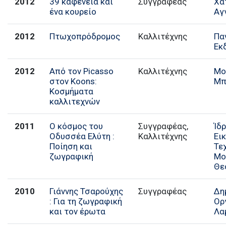
2012
39 καφενεία και
Συγγραφέας
Χα
ένα κουρείο
Αγ
2012
Πτωχοπρόδρομος
Καλλιτέχνης
Πα
Εκ
2012
Από τον Picasso
Καλλιτέχνης
Μο
στον Koons:
Μπ
Κοσμήματα
καλλιτεχνών
2011
Ο κόσμος του
Συγγραφέας,
Ίδ
Οδυσσέα Ελύτη :
Καλλιτέχνης
Ει
Ποίηση και
Τε
ζωγραφική
Μο
Θε
2010
Γιάννης Τσαρούχης
Συγγραφέας
Δη
: Για τη ζωγραφική
Ορ
και τον έρωτα
Λα