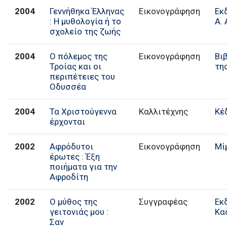
2004
Γεννήθηκα Έλληνας
Εικονογράφηση
Εκ
: Η μυθολογία ή το
Α. 
σχολείο της ζωής
2004
Ο πόλεμος της
Εικονογράφηση
Βι
Τροίας και οι
τη
περιπέτειες του
Οδυσσέα
2004
Τα Χριστούγεννα
Καλλιτέχνης
Κέ
έρχονται
2002
Αφρόδυτοι
Εικονογράφηση
Μί
έρωτες : Έξη
ποιήματα για την
Αφροδίτη
2002
Ο μύθος της
Συγγραφέας
Εκ
γειτονιάς μου :
Κα
Σαν