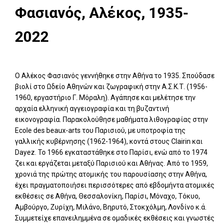
Φασιανός, Αλέκος, 1935-
2022
Ο Αλέκος Φασιανός γεννήθηκε στην Αθήνα το 1935. Σπούδασε
βιολί στο Ωδείο Αθηνών και ζωγραφική στην Α.Σ.Κ.Τ. (1956-
1960, εργαστήριο Γ. Μόραλη). Αγάπησε και μελέτησε την
αρχαία ελληνική αγγειογραφία και τη βυζαντινή
εικονογραφία. Παρακολούθησε μαθήματα λιθογραφίας στην
Ecole des beaux-arts του Παρισιού, με υποτροφία της
γαλλικής κυβέρνησης (1962-1964), κοντά στους Clairin και
Dayez. Το 1966 εγκαταστάθηκε στο Παρίσι, ενώ από το 1974
ζει και εργάζεται μεταξύ Παρισιού και Αθήνας. Από το 1959,
χρονιά της πρώτης ατομικής του παρουσίασης στην Αθήνα,
έχει πραγματοποιήσει περισσότερες από εβδομήντα ατομικές
εκθέσεις σε Αθήνα, Θεσσαλονίκη, Παρίσι, Μόναχο, Τόκυο,
Αμβούργο, Ζυρίχη, Μιλάνο, Βηρυτό, Στοκχόλμη, Λονδίνο κ.ά.
Συμμετείχε επανειλημμένα σε ομαδικές εκθέσεις και γνωστές