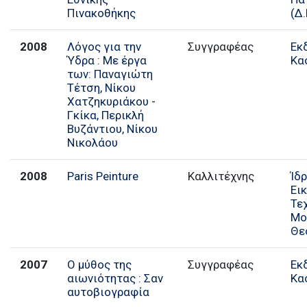
Πινακοθήκης
(Δ.
2008
Λόγος για την
Συγγραφέας
Εκ
Ύδρα : Με έργα
Κα
των: Παναγιώτη
Τέτση, Νίκου
Χατζηκυριάκου -
Γκίκα, Περικλή
Βυζάντιου, Νίκου
Νικολάου
2008
Paris Peinture
Καλλιτέχνης
Ίδ
Ει
Τε
Μο
Θε
2007
Ο μύθος της
Συγγραφέας
Εκ
αιωνιότητας : Σαν
Κα
αυτοβιογραφία