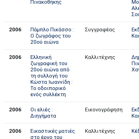
Πινακοθήκης
Μο
Αλ
Σο
2006
Πάμπλο Πικάσσο :
Συγγραφέας
Εκ
Ο ζωγράφος του
Κα
20ού αιώνα
2006
Ελληνική
Καλλιτέχνης
Δη
ζωγραφική του
Πι
20ού αιώνα από
Χα
τη συλλογή του
Κώστα Ιωαννίδη :
Το οδοιπορικό
ενός συλλέκτη
2006
Οι ελιές :
Εικονογράφηση
Εκ
Διηγήματα
Κα
2006
Εικαστικές ματιές
Καλλιτέχνης
Κέ
στο έργο του