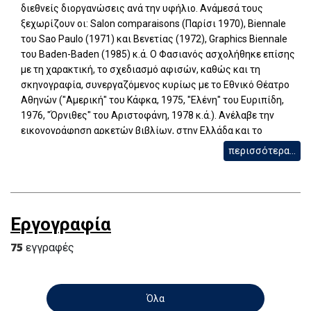
διεθνείς διοργανώσεις ανά την υφήλιο. Ανάμεσά τους
ξεχωρίζουν οι: Salon comparaisons (Παρίσι 1970), Biennale
του Sao Paulo (1971) και Βενετίας (1972), Graphics Biennale
του Baden-Baden (1985) κ.ά. Ο Φασιανός ασχολήθηκε επίσης
με τη χαρακτική, το σχεδιασμό αφισών, καθώς και τη
σκηνογραφία, συνεργαζόμενος κυρίως με το Εθνικό Θέατρο
Αθηνών ("Αμερική" του Κάφκα, 1975, "Ελένη" του Ευριπίδη,
1976, "Όρνιθες" του Αριστοφάνη, 1978 κ.ά.). Ανέλαβε την
εικονογράφηση αρκετών βιβλίων, στην Ελλάδα και το
εξωτερικό, γνωστών ποιητών και συγγραφέων. Ξεχωρίζουν
περισσότερα...
τα ονόματα των Ο. Ελύτη, L. Aragon, G. Apollinaire, Κ. Ταχτσή, Κ.
Καβάφη, Α. Εμπειρίκου, Γ. Ρίτσου, Β. Βασιλικού κ.ά. Έργα του
κοσμούν επίσης ειδικές εκδόσεις τέχνης, όπως λευκώματα
με θέμα αρχιτεκτονικά τοπία, όψεις πόλεων κ.λπ. Έχει επίσης
Εργογραφία
εκδώσει και δικά του κείμενα, πεζά και ποιητικά. Για το
σύνολο της δουλειάς του έχουν γυριστεί τέσσερα φιλμς για
75
εγγραφές
την ελληνική και τη γαλλική τηλεόραση, ενώ κυκλοφορούν
μονογραφίες που αναφέρονται στην εικαστική παραγωγή του.
Όλα