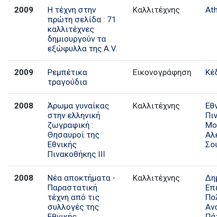
2009
Η τέχνη στην
Καλλιτέχνης
At
πρώτη σελίδα : 71
καλλιτέχνες
δημιουργούν τα
εξώφυλλα της A.V.
2009
Ρεμπέτικα
Εικονογράφηση
Κέ
τραγούδια
2008
Άρωμα γυναίκας
Καλλιτέχνης
Εθ
στην ελληνική
Πι
ζωγραφική :
Μο
Θησαυροί της
Αλ
Εθνικής
Σο
Πινακοθήκης ΙΙΙ
2008
Νέα αποκτήματα -
Καλλιτέχνης
Δη
Παραστατική
Επ
τέχνη από τις
Πο
συλλογές της
Αν
Εθνικής
Πά