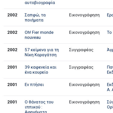
αυτοβιογραφία
2002
Σαπφώ, τα
Εικονογράφηση
Ερ
ποιήματα
2002
Oh! Fier monde
Εικονογράφηση
Το
nouveau
2002
57 κείμενα για τη
Συγγραφέας
Άγ
Νίκη Καραγάτση
2001
39 καφενεία και
Συγγραφέας
Πα
ένα κουρείο
Εκ
2001
Εν πτήσει
Εικονογράφηση
Εκ
Α. 
2001
Ο θάνατος του
Εικονογράφηση
Σύ
ιππικού :
Ορ
Αφηγήματα