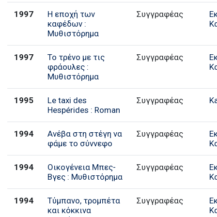
1997
Η εποχή των
Συγγραφέας
Ε
καφέδων :
Κ
Μυθιστόρημα
1997
Το τρένο με τις
Συγγραφέας
Ε
φράουλες :
Κ
Μυθιστόρημα
1995
Le taxi des
Συγγραφέας
K
Hespérides : Roman
1994
Ανέβα στη στέγη να
Συγγραφέας
Ε
φάμε το σύννεφο
Κ
1994
Οικογένεια Μπες-
Συγγραφέας
Ε
Βγες : Μυθιστόρημα
Κ
1994
Τύμπανο, τρομπέτα
Συγγραφέας
Ε
και κόκκινα
Κ