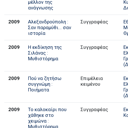
μέλλον της
Κ
ανάγνωσης
Δ
2009
Αλεξανδρούπολη :
Συγγραφέας
Ε
Σαν παραμύθι... σαν
Μ
ιστορία
Θ
2009
Η εκδίκηση της
Συγγραφέας
Ε
Σιλάνας :
Ε
Μυθιστόρημα
Γ
(
2009
Πού να ζητήσω
Επιμέλεια
Ε
συγγνώμη :
κειμένου
Ε
Ποιήματα
Γ
(
2009
Το καλοκαίρι που
Συγγραφέας
Ε
χάθηκε στο
Κ
χειμώνα :
Μυθιστόρημα