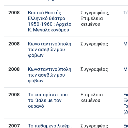
2008
Βασικά θεατής:
Συγγραφέας,
Τ
Ελληνικό θέατρο
Επιμέλεια
1950-1960 : Αρχείο
κειμένου
Κ. Μεγαλοκονόμου
2008
Κωνσταντινούπολη
Συγγραφέας
Μ
των ασεβών μου
φόβων
2008
Κωνσταντινούπολη
Συγγραφέας
Μ
των ασεβών μου
φόβων
2008
Το κυπαρίσσι που
Επιμέλεια
Ε
τα 'βαλε με τον
κειμένου
Ε
ουρανό
Γ
(
2007
Το πεθαμένο λικέρ :
Συγγραφέας
Ε