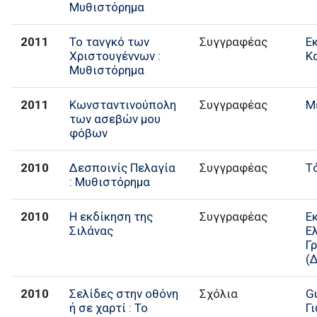
Μυθιστόρημα
2011
Το τανγκό των
Συγγραφέας
Ε
Χριστουγέννων :
Κ
Μυθιστόρημα
2011
Κωνσταντινούπολη
Συγγραφέας
Μ
των ασεβών μου
φόβων
2010
Δεσποινίς Πελαγία
Συγγραφέας
Τ
: Μυθιστόρημα
2010
Η εκδίκηση της
Συγγραφέας
Ε
Σιλάνας
Ε
Γ
(
2010
Σελίδες στην οθόνη
Σχόλια
G
ή σε χαρτί : Το
Γ