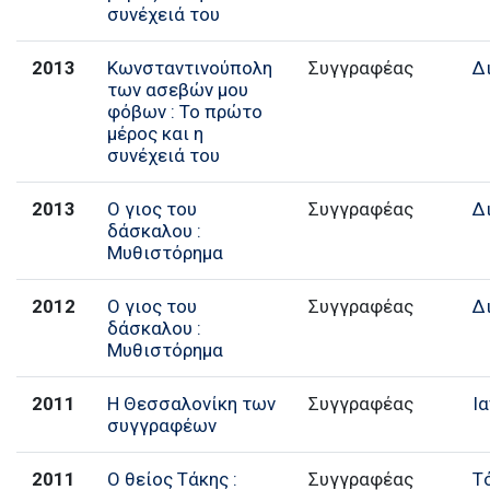
συνέχειά του
2013
Κωνσταντινούπολη
Συγγραφέας
Δ
των ασεβών μου
φόβων : Το πρώτο
μέρος και η
συνέχειά του
2013
Ο γιος του
Συγγραφέας
Δ
δάσκαλου :
Μυθιστόρημα
2012
Ο γιος του
Συγγραφέας
Δ
δάσκαλου :
Μυθιστόρημα
2011
Η Θεσσαλονίκη των
Συγγραφέας
Ι
συγγραφέων
2011
Ο θείος Τάκης :
Συγγραφέας
Τ