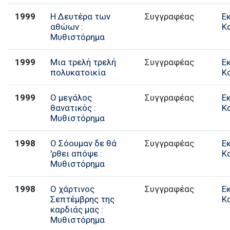
1999
Η Δευτέρα των
Συγγραφέας
Ε
αθώων :
Κ
Μυθιστόρημα
1999
Μια τρελή τρελή
Συγγραφέας
Ε
πολυκατοικία
Κ
1999
Ο μεγάλος
Συγγραφέας
Ε
θανατικός :
Κ
Μυθιστόρημα
1998
Ο Σόουμαν δε θά
Συγγραφέας
Ε
'ρθει απόψε :
Κ
Μυθιστόρημα
1998
Ο χάρτινος
Συγγραφέας
Ε
Σεπτέμβρης της
Κ
καρδιάς μας :
Μυθιστόρημα