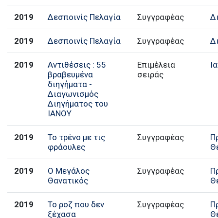
2019
Δεσποινίς Πελαγία
Συγγραφέας
Δ
2019
Δεσποινίς Πελαγία
Συγγραφέας
Δ
2019
Αντιθέσεις : 55
Επιμέλεια
Ι
βραβευμένα
σειράς
διηγήματα -
Διαγωνισμός
Διηγήματος του
ΙΑΝΟΥ
2019
Το τρένο με τις
Συγγραφέας
Π
φράουλες
Θ
2019
Ο Μεγάλος
Συγγραφέας
Π
Θανατικός
Θ
2019
Το ροζ που δεν
Συγγραφέας
Π
ξέχασα
Θ