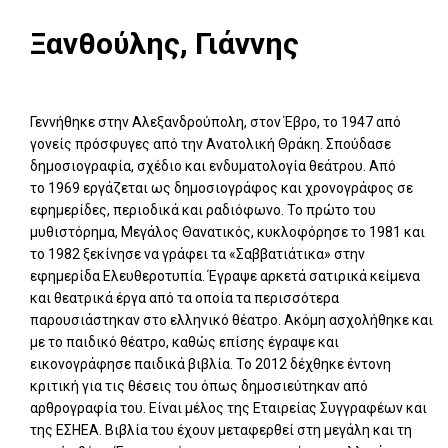
Ξανθούλης, Γιάννης
Γεννήθηκε στην Αλεξανδρούπολη, στον Έβρο, το 1947 από
γονείς πρόσφυγες από την Ανατολική Θράκη. Σπούδασε
δημοσιογραφία, σχέδιο και ενδυματολογία θεάτρου. Από
το 1969 εργάζεται ως δημοσιογράφος και χρονογράφος σε
εφημερίδες, περιοδικά και ραδιόφωνο. Το πρώτο του
μυθιστόρημα, Μεγάλος Θανατικός, κυκλοφόρησε το 1981 και
το 1982 ξεκίνησε να γράφει τα «Σαββατιάτικα» στην
εφημερίδα Ελευθεροτυπία. Έγραψε αρκετά σατιρικά κείμενα
και θεατρικά έργα από τα οποία τα περισσότερα
παρουσιάστηκαν στο ελληνικό θέατρο. Ακόμη ασχολήθηκε και
με το παιδικό θέατρο, καθώς επίσης έγραψε και
εικονογράφησε παιδικά βιβλία. Το 2012 δέχθηκε έντονη
κριτική για τις θέσεις του όπως δημοσιεύτηκαν από
αρθρογραφία του. Είναι μέλος της Εταιρείας Συγγραφέων και
της ΕΣΗΕΑ. Βιβλία του έχουν μεταφερθεί στη μεγάλη και τη