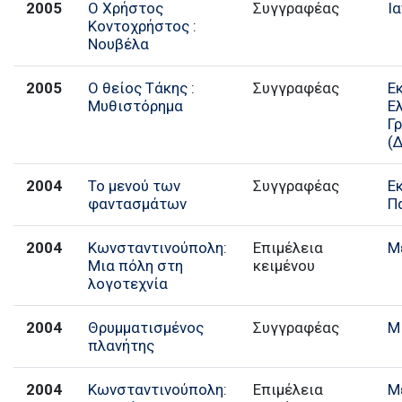
2005
Ο Χρήστος
Συγγραφέας
Ι
Κοντοχρήστος :
Νουβέλα
2005
Ο θείος Τάκης :
Συγγραφέας
Ε
Μυθιστόρημα
Ε
Γ
(
2004
Το μενού των
Συγγραφέας
Ε
φαντασμάτων
Π
2004
Κωνσταντινούπολη:
Επιμέλεια
Μ
Μια πόλη στη
κειμένου
λογοτεχνία
2004
Θρυμματισμένος
Συγγραφέας
Μ
πλανήτης
2004
Κωνσταντινούπολη:
Επιμέλεια
Μ