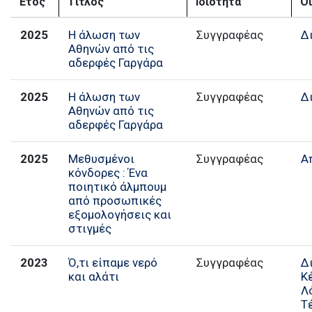
Έτος
Τίτλος
Ιδιότητα
Ο
2025
Η άλωση των
Συγγραφέας
Δ
Αθηνών από τις
αδερφές Γαργάρα
2025
Η άλωση των
Συγγραφέας
Δ
Αθηνών από τις
αδερφές Γαργάρα
2025
Μεθυσμένοι
Συγγραφέας
Α
κόνδορες : Ένα
ποιητικό άλμπουμ
από προσωπικές
εξομολογήσεις και
στιγμές
2023
Ό,τι είπαμε νερό
Συγγραφέας
Δ
και αλάτι
Κ
Λ
Τ