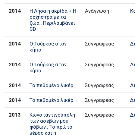
2014
Η Λήδα η ακρίδα + Η
Ανάγνωση
Κ
ορχήστρα με τα
ζώα : Περιλαμβάνει
CD
2014
Ο Τούρκος στον
Συγγραφέας
Δ
κήπο
2014
Ο Τούρκος στον
Συγγραφέας
Δ
κήπο
2014
Το πεθαμένο λικέρ
Συγγραφέας
Δ
2014
Το πεθαμένο λικέρ
Συγγραφέας
Δ
2013
Κωνσταντινούπολη
Συγγραφέας
Δ
των ασεβών μου
φόβων : Το πρώτο
μέρος και η