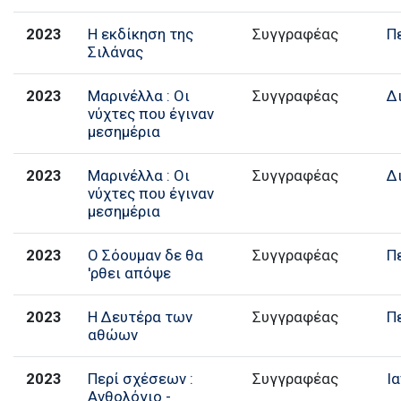
2023
Η εκδίκηση της
Συγγραφέας
Π
Σιλάνας
2023
Μαρινέλλα : Οι
Συγγραφέας
Δ
νύχτες που έγιναν
μεσημέρια
2023
Μαρινέλλα : Οι
Συγγραφέας
Δ
νύχτες που έγιναν
μεσημέρια
2023
Ο Σόουμαν δε θα
Συγγραφέας
Π
'ρθει απόψε
2023
Η Δευτέρα των
Συγγραφέας
Π
αθώων
2023
Περί σχέσεων :
Συγγραφέας
Ι
Ανθολόγιο -