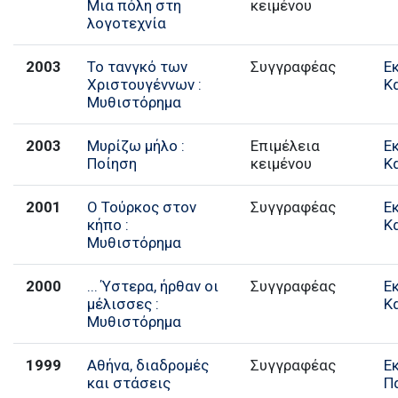
Μια πόλη στη
κειμένου
λογοτεχνία
2003
Το τανγκό των
Συγγραφέας
Ε
Χριστουγέννων :
Κ
Μυθιστόρημα
2003
Μυρίζω μήλο :
Επιμέλεια
Ε
Ποίηση
κειμένου
Κ
2001
Ο Τούρκος στον
Συγγραφέας
Ε
κήπο :
Κ
Μυθιστόρημα
2000
... Ύστερα, ήρθαν οι
Συγγραφέας
Ε
μέλισσες :
Κ
Μυθιστόρημα
1999
Αθήνα, διαδρομές
Συγγραφέας
Ε
και στάσεις
Π