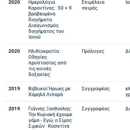
2020
Ημερολόγια
Επιμέλεια
Ι
Καραντίνας : 50 + 9
σειράς
βραβευμένα
διηγήματα.
Διαγωνισμός
διηγήματος του
Ιανού
2020
Ηλιθιοκρατία :
Πρόλογος
Δ
Οδηγίες
προστασίας από
τις κοινές
δοξασίες
2019
Βιβλικοί Ήρωες με
Συγγραφέας
ε
Χαμηλά Λιπαρά
γ
2019
Γιάννης Ξανθούλης:
Συγγραφέας
Δ
Την Κυριακή έχουμε
γάμο - Εγώ, ο Σίμος
Σιμεών : Κασετίνα