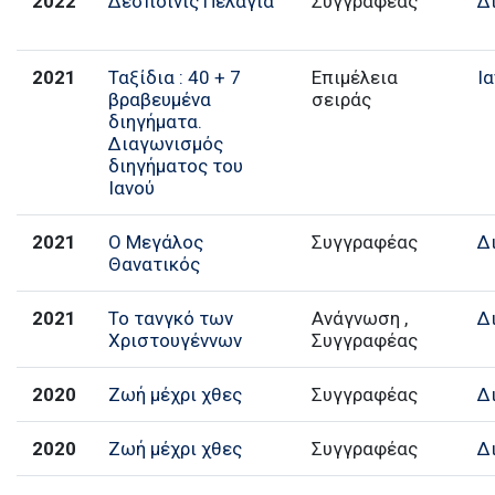
2022
Δεσποινίς Πελαγία
Συγγραφέας
Δ
2021
Ταξίδια : 40 + 7
Επιμέλεια
Ι
βραβευμένα
σειράς
διηγήματα.
Διαγωνισμός
διηγήματος του
Ιανού
2021
Ο Μεγάλος
Συγγραφέας
Δ
Θανατικός
2021
Το τανγκό των
Ανάγνωση ,
Δ
Χριστουγέννων
Συγγραφέας
2020
Ζωή μέχρι χθες
Συγγραφέας
Δ
2020
Ζωή μέχρι χθες
Συγγραφέας
Δ