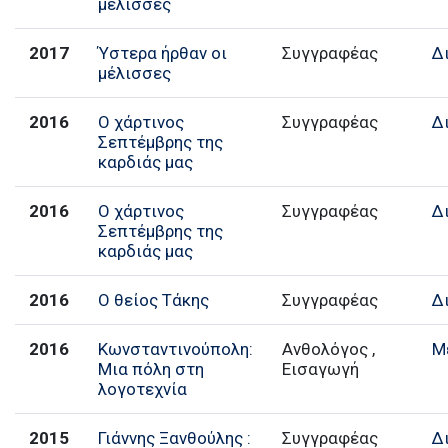
μέλισσες
2017
Ύστερα ήρθαν οι
Συγγραφέας
Δ
μέλισσες
2016
Ο χάρτινος
Συγγραφέας
Δ
Σεπτέμβρης της
καρδιάς μας
2016
Ο χάρτινος
Συγγραφέας
Δ
Σεπτέμβρης της
καρδιάς μας
2016
Ο θείος Τάκης
Συγγραφέας
Δ
2016
Κωνσταντινούπολη:
Ανθολόγος ,
Μ
Μια πόλη στη
Εισαγωγή
λογοτεχνία
2015
Γιάννης Ξανθούλης :
Συγγραφέας
Δ