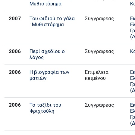
Μυθιστόρημα
Κ
2007
Του φιδιού το γάλα
Συγγραφέας
Ε
: Μυθιστόρημα
Ε
Γ
(
2006
Περί σχεδίου ο
Συγγραφέας
Κ
λόγος
2006
Η βιογραφία των
Επιμέλεια
Ε
ματιών
κειμένου
Ε
Γ
(
2006
Το ταξίδι του
Συγγραφέας
Ε
Φριχτούλη
Ε
Γ
(