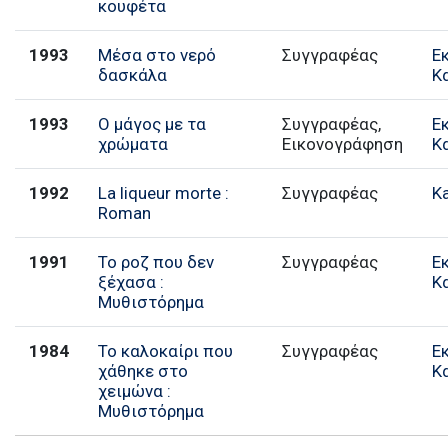
κουφέτα
1993
Μέσα στο νερό
Συγγραφέας
Ε
δασκάλα
Κ
1993
Ο μάγος με τα
Συγγραφέας,
Ε
χρώματα
Εικονογράφηση
Κ
1992
La liqueur morte :
Συγγραφέας
K
Roman
1991
Το ροζ που δεν
Συγγραφέας
Ε
ξέχασα :
Κ
Μυθιστόρημα
1984
Το καλοκαίρι που
Συγγραφέας
Ε
χάθηκε στο
Κ
χειμώνα :
Μυθιστόρημα