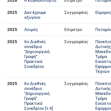
2026
Η καγκελόπορτα
Επίμετρο
Ποταμό
2025
Δεν έχουμε
Συγγραφέας
Εύμαρο
οξυγόνο
2025
Λοιμός
Επίμετρο
Ποταμό
2025
6ο Διεθνές
Συγγραφέας
Πανεπι
συνέδριο
Δυτική
"Δημιουργική
Μακεδο
Γραφή" :
Τμήμα
Πρακτικά
Εικαστι
Συνεδρίου
Εφαρμο
Τεχνών
2025
6ο Διεθνές
Συγγραφέας
Πανεπι
συνέδριο
Δυτική
"Δημιουργική
Μακεδο
Γραφή" :
Τμήμα
Πρακτικά
Εικαστι
Συνεδρίου [τ.4]
Εφαρμο