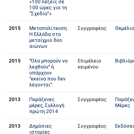
«100 λέξεις σε
100 ώρες για τη
“Σχεδία”»
2015
Μεταπολίτευση :
Συγγραφέας
Θεμέλι
Η Ελλάδα στο
μεταίχμιο δύο
αιώνων
2015
"Όλα μπορούν να
Επιμέλεια
Βιβλιόρ
λεχθούν" ή
κειμένου
υπάρχουν
"εκείνα που δεν
λέγονται":
2013
Παράξενες
Συγγραφέας
Παράξε
μέρες, Συλλογή
Μέρες
πρώτη 2014
2013
Δημόσιες
Συγγραφέας
Εκδόσει
ιστορίες