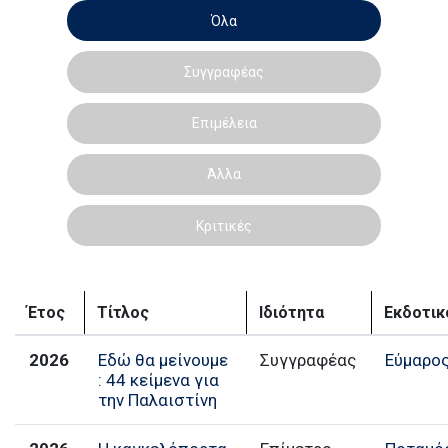
Όλα
Συγγραφέας
Επιμέλεια
Άλλα
Κριτικές
Έτος
Τίτλος
Ιδιότητα
Εκδοτικ
2026
Εδώ θα μείνουμε
Συγγραφέας
Εύμαρο
: 44 κείμενα για
την Παλαιστίνη