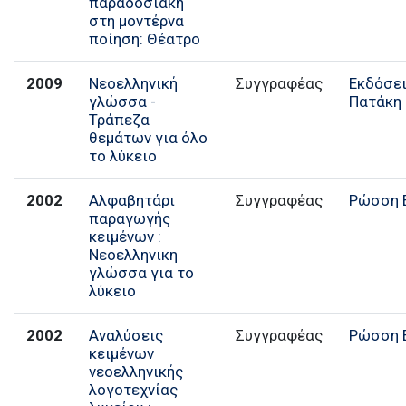
παραδοσιακή
στη μοντέρνα
ποίηση: Θέατρο
2009
Νεοελληνική
Συγγραφέας
Εκδόσε
γλώσσα -
Πατάκη
Τράπεζα
θεμάτων για όλο
το λύκειο
2002
Αλφαβητάρι
Συγγραφέας
Ρώσση 
παραγωγής
κειμένων :
Νεοελληνικη
γλώσσα για το
λύκειο
2002
Αναλύσεις
Συγγραφέας
Ρώσση 
κειμένων
νεοελληνικής
λογοτεχνίας