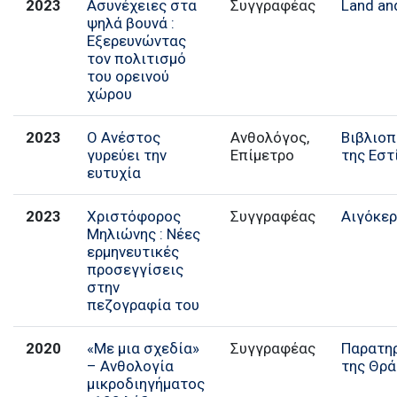
2023
Ασυνέχειες στα
Συγγραφέας
Land an
ψηλά βουνά :
Εξερευνώντας
τον πολιτισμό
του ορεινού
χώρου
2023
Ο Ανέστος
Ανθολόγος,
Βιβλιο
γυρεύει την
Επίμετρο
της Εστ
ευτυχία
2023
Χριστόφορος
Συγγραφέας
Αιγόκε
Μηλιώνης : Νέες
ερμηνευτικές
προσεγγίσεις
στην
πεζογραφία του
2020
«Με μια σχεδία»
Παρατη
– Ανθολογία
της Θρά
μικροδιηγήματος