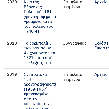
2020
Κώστας
Επιμέλεια
Αρχείο
Βάρναλης.
κειμένου
Πολεμικά : 181
χρονογραφήματα
γραμμένα κατά
τον πόλεμο του
1940-41
2020
Το ζορμπαλίκι
Συγγραφέας
Εκδόσε
των ραγιάδων :
Εικοστ
Ανιχνεύοντας το
1821 μέσα από
τις λέξεις του
2019
Συμποσιακά :
Επιμέλεια
Αρχείο
154
κειμένου
χρονογραφήματα
(1939-1957)
εμπνευσμένα
από το
καφενείο, την
ταβέρνα, τον