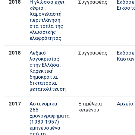
2018
Η γλώσσα έχει
Συγγραφέας
Εκδόσε
κέφια :
Εικοστ
Χαμογελαστή
περιπλάνηση
στα τοπία της
γλωσσικής
ελαφρότητας
2018
Λεξικό
Συγγραφέας
Εκδόσε
λογοκρισίας
Κασταν
στην Ελλάδα :
Καχεκτική
δημοκρατία,
δικτατορία,
μεταπολίτευση
2017
Αστυνομικά :
Επιμέλεια
Αρχείο
265
κειμένου
χρονογραφήματα
(1939-1957)
εμπνευσμένα
από το