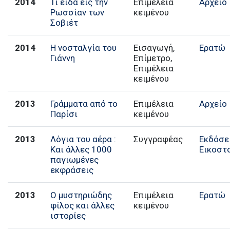
2014
Τι είδα εις την
Επιμέλεια
Αρχείο
Ρωσσίαν των
κειμένου
Σοβιέτ
2014
Η νοσταλγία του
Εισαγωγή,
Ερατώ
Γιάννη
Επίμετρο,
Επιμέλεια
κειμένου
2013
Γράμματα από το
Επιμέλεια
Αρχείο
Παρίσι
κειμένου
2013
Λόγια του αέρα :
Συγγραφέας
Εκδόσε
Και άλλες 1000
Εικοστ
παγιωμένες
εκφράσεις
2013
Ο μυστηριώδης
Επιμέλεια
Ερατώ
φίλος και άλλες
κειμένου
ιστορίες