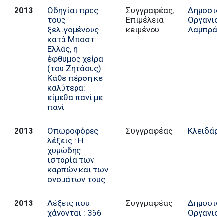
2013
Οδηγίαι προς
Συγγραφέας,
Δημοσι
τους
Επιμέλεια
Οργανι
ξελιγομένους
κειμένου
Λαμπρά
κατά Μποστ:
Ελλάς, η
έφθυμος χείρα
(του Ζητάους) :
Κάθε πέρση κε
καλύτερα:
είμεθα πανί με
πανί
2013
Οπωροφόρες
Συγγραφέας
Κλειδά
λέξεις : Η
χυμώδης
ιστορία των
καρπών και των
ονομάτων τους
2013
Λέξεις που
Συγγραφέας
Δημοσι
χάνονται : 366
Οργανι