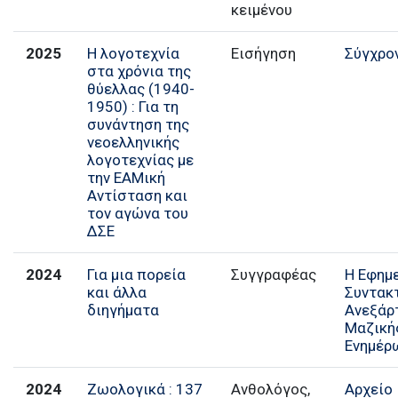
κειμένου
2025
Η λογοτεχνία
Εισήγηση
Σύγχρο
στα χρόνια της
θύελλας (1940-
1950) : Για τη
συνάντηση της
νεοελληνικής
λογοτεχνίας με
την ΕΑΜική
Αντίσταση και
τον αγώνα του
ΔΣΕ
2024
Για μια πορεία
Συγγραφέας
Η Εφημ
και άλλα
Συντακ
διηγήματα
Ανεξάρ
Μαζική
Ενημέρ
2024
Ζωολογικά : 137
Ανθολόγος,
Αρχείο