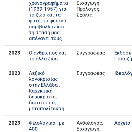
χρονογραφήματα
Εισαγωγή,
(1939-1957) για
Πρόλογος,
τα ζώα και τα
Σχόλια
φυτά, το φυσικό
περιβάλλον και
τη στάση μας
απέναντί τους
2023
Ο άνθρωπος και
Συγγραφέας
Εκδόσε
τα άλλα ζώα
Παπαζ
2023
Λεξικό
Συγγραφέας
Ιδεολό
λογοκρισίας
στην Ελλάδα :
Καχεκτική
δημοκρατία,
δικτατορία,
μεταπολίτευση
2023
Φιλολογικά : με
Ανθολόγος,
Αρχείο
400
Εισαγωγή,