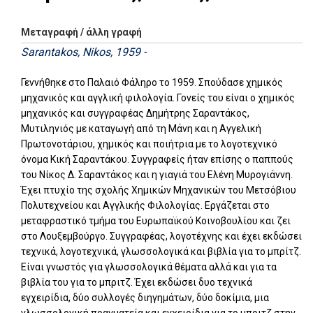
Μεταγραφή / άλλη γραφή
Sarantakos, Nikos, 1959 -
Γεννήθηκε στο Παλαιό Φάληρο το 1959. Σπούδασε χημικός
μηχανικός και αγγλική φιλολογία. Γονείς του είναι ο χημικός
μηχανικός και συγγραφέας Δημήτρης Σαραντάκος,
Μυτιληνιός με καταγωγή από τη Μάνη και η Αγγελική
Πρωτονοτάριου, χημικός και ποιήτρια με το λογοτεχνικό
όνομα Κική Σαραντάκου. Συγγραφείς ήταν επίσης ο παππούς
του Νίκος Δ. Σαραντάκος και η γιαγιά του Ελένη Μυρογιάννη.
Έχει πτυχίο της σχολής Χημικών Μηχανικών του Μετσόβιου
Πολυτεχνείου και Αγγλικής Φιλολογίας. Εργάζεται στο
μεταφραστικό τμήμα του Ευρωπαϊκού Κοινοβουλίου και ζει
στο Λουξεμβούργο. Συγγραφέας, λογοτέχνης και έχει εκδώσει
τεχνικά, λογοτεχνικά, γλωσσολογικά και βιβλία για το μπρίτζ.
Είναι γνωστός για γλωσσολογικά θέματα αλλά και για τα
βιβλία του για το μπριτζ. Έχει εκδώσει δυο τεχνικά
εγχειρίδια, δύο συλλογές διηγημάτων, δύο δοκίμια, μια
γλωσσολογική πραγματεία και εγχειρίδια για το μπριτζ στην