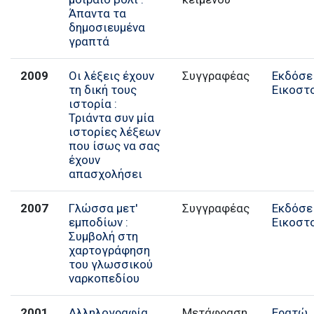
Άπαντα τα
δημοσιευμένα
γραπτά
2009
Οι λέξεις έχουν
Συγγραφέας
Εκδόσε
τη δική τους
Εικοστ
ιστορία :
Τριάντα συν μία
ιστορίες λέξεων
που ίσως να σας
έχουν
απασχολήσει
2007
Γλώσσα μετ'
Συγγραφέας
Εκδόσε
εμποδίων :
Εικοστ
Συμβολή στη
χαρτογράφηση
του γλωσσικού
ναρκοπεδίου
2001
Αλληλογραφία
Μετάφραση,
Ερατώ