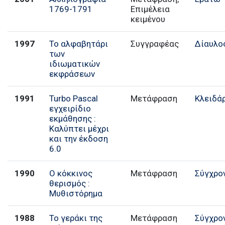
1769-1791
Επιμέλεια
κειμένου
1997
Το αλφαβητάρι
Συγγραφέας
Δίαυλο
των
ιδιωματικών
εκφράσεων
1991
Turbo Pascal
Μετάφραση
Κλειδά
εγχειρίδιο
εκμάθησης :
Καλύπτει μέχρι
και την έκδοση
6.0
1990
Ο κόκκινος
Μετάφραση
Σύγχρο
θερισμός :
Μυθιστόρημα
1988
Το γεράκι της
Μετάφραση
Σύγχρο