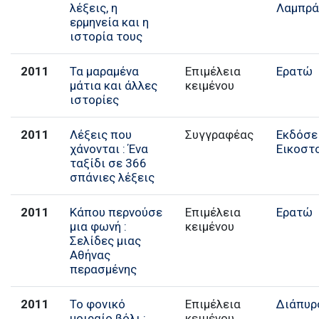
λέξεις, η
Λαμπρά
ερμηνεία και η
ιστορία τους
2011
Τα μαραμένα
Επιμέλεια
Ερατώ
μάτια και άλλες
κειμένου
ιστορίες
2011
Λέξεις που
Συγγραφέας
Εκδόσε
χάνονται : Ένα
Εικοστ
ταξίδι σε 366
σπάνιες λέξεις
2011
Κάπου περνούσε
Επιμέλεια
Ερατώ
μια φωνή :
κειμένου
Σελίδες μιας
Αθήνας
περασμένης
2011
Το φονικό
Επιμέλεια
Διάπυρ
μοιραίο βόλι :
κειμένου