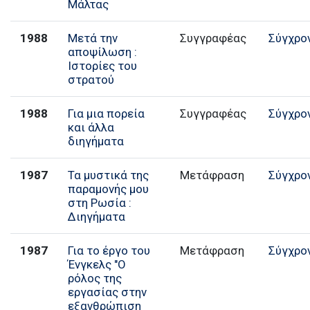
Μάλτας
1988
Μετά την
Συγγραφέας
Σύγχρο
αποψίλωση :
Ιστορίες του
στρατού
1988
Για μια πορεία
Συγγραφέας
Σύγχρο
και άλλα
διηγήματα
1987
Τα μυστικά της
Μετάφραση
Σύγχρο
παραμονής μου
στη Ρωσία :
Διηγήματα
1987
Για το έργο του
Μετάφραση
Σύγχρο
Ένγκελς "Ο
ρόλος της
εργασίας στην
εξανθρώπιση