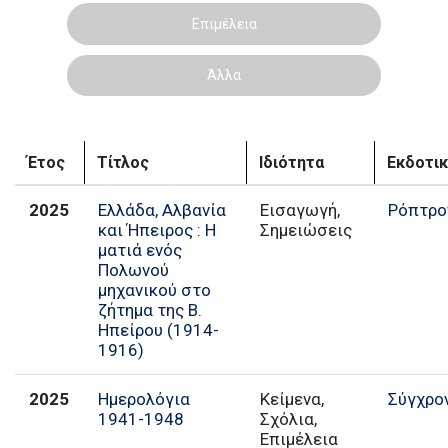
Επιμέλεια
Άλλα
Έτος
Τίτλος
Ιδιότητα
Εκδοτικ
2025
Ελλάδα, Αλβανία
Εισαγωγή,
Ρόπτρο
και Ήπειρος : Η
Σημειώσεις
ματιά ενός
Πολωνού
μηχανικού στο
ζήτημα της Β.
Ηπείρου (1914-
1916)
2025
Ημερολόγια
Κείμενα,
Σύγχρο
1941-1948
Σχόλια,
Επιμέλεια