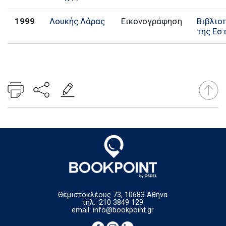
1999
Λουκής Λάρας
Εικονογράφηση
Βιβλιο
της Εσ
Θεμιστοκλέους 73, 10683 Αθήνα
τηλ.: 210 3849 129
email:
info@bookpoint.gr