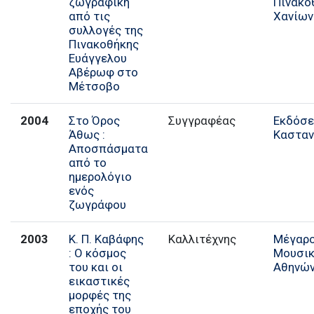
ζωγραφική
Πινακο
από τις
Χανίων
συλλογές της
Πινακοθήκης
Ευάγγελου
Αβέρωφ στο
Μέτσοβο
2004
Στο Όρος
Συγγραφέας
Εκδόσε
Άθως :
Κασταν
Αποσπάσματα
από το
ημερολόγιο
ενός
ζωγράφου
2003
Κ. Π. Καβάφης
Καλλιτέχνης
Μέγαρ
: Ο κόσμος
Μουσι
του και οι
Αθηνώ
εικαστικές
μορφές της
εποχής του