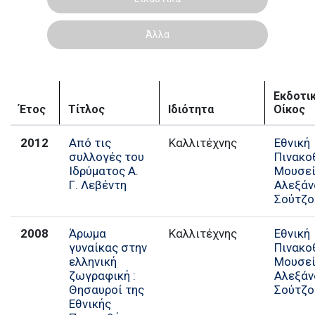
Άλλα
Εκδοτι
Έτος
Τίτλος
Ιδιότητα
Οίκος
2012
Από τις
Καλλιτέχνης
Εθνική
συλλογές του
Πινακο
Ιδρύματος Α.
Μουσε
Γ. Λεβέντη
Αλεξάν
Σούτζο
2008
Άρωμα
Καλλιτέχνης
Εθνική
γυναίκας στην
Πινακο
ελληνική
Μουσε
ζωγραφική :
Αλεξάν
Θησαυροί της
Σούτζο
Εθνικής