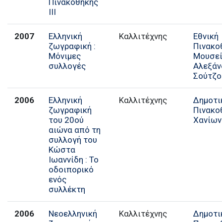
Πινακοθήκης
ΙΙΙ
2007
Ελληνική
Καλλιτέχνης
Εθνική
ζωγραφική :
Πινακο
Μόνιμες
Μουσε
συλλογές
Αλεξάν
Σούτζο
2006
Ελληνική
Καλλιτέχνης
Δημοτι
ζωγραφική
Πινακο
του 20ού
Χανίων
αιώνα από τη
συλλογή του
Κώστα
Ιωαννίδη : Το
οδοιπορικό
ενός
συλλέκτη
2006
Νεοελληνική
Καλλιτέχνης
Δημοτι