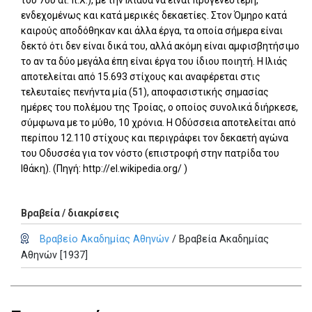
του 7ου αι. π.Χ.), με την Ιλιάδα να είναι προγενέστερη,
ενδεχομένως και κατά μερικές δεκαετίες. Στον Όμηρο κατά
καιρούς αποδόθηκαν και άλλα έργα, τα οποία σήμερα είναι
δεκτό ότι δεν είναι δικά του, αλλά ακόμη είναι αμφισβητήσιμο
το αν τα δύο μεγάλα έπη είναι έργα του ίδιου ποιητή. Η Ιλιάς
αποτελείται από 15.693 στίχους και αναφέρεται στις
τελευταίες πενήντα μία (51), αποφασιστικής σημασίας
ημέρες του πολέμου της Τροίας, ο οποίος συνολικά διήρκεσε,
σύμφωνα με το μύθο, 10 χρόνια. Η Οδύσσεια αποτελείται από
περίπου 12.110 στίχους και περιγράφει τον δεκαετή αγώνα
του Οδυσσέα για τον νόστο (επιστροφή στην πατρίδα του
Ιθάκη). (Πηγή: http://el.wikipedia.org/ )
Βραβεία / διακρίσεις
Βραβείο Ακαδημίας Αθηνών
/ Βραβεία Ακαδημίας
Αθηνών [1937]