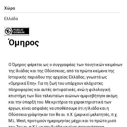
Χώρα
Ελλάδα
Όμηρος
Ο Όμηρος φέρεται ως ο συγγραφέας των ποιητικών κειμένων
της Ιλιάδας και της Οδύσσειας, από τα πρώτα κείμενα της
Ιστορικής περιόδου της αρχαίας Ελλάδας, γνωστά ως
«Ομηρικά Έπη». Για τη ζωή του υπάρχουν ελάχιστες
πληροφορίες και αυτές αντιφατικές, ενώ η φιλολογική
επιστήμη των δύο τελευταίων αιώνων αμφισβήτησε ακόμη
και την ύπαρξή του. Με κριτήρια τα χαρακτηριστικά των
έργων, είναι ασφαλές να υποθέσουμε ότι η Ιλιάδα και η
Οδύσσεια γράφτηκαν τον 8ο αι. π.Χ. (μερικοί μελετητές, π.χ.
M.L. West, προτιμούν ημερομηνίες μέχρι και το πρώτο μισό