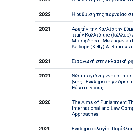
2022
Η ρύθμιση της πορνείας σ
2021
Αρετήν την Καλλίστην Σύμ
τιμήν Καλλιόπης (Κέλλυς) 
Μπουρδάρα : Mélanges en l
Kalliope (Kelly) A. Bourdara
2021
Εισαγωγή στην κλασική ρ
2021
Nέοι παγιδευμένοι στα πα
βίας : Εγκλήματα με δράστ
θύματα νέους
2020
The Aims of Punishment Th
International and Law Com
Approaches
2020
Εγκληματολογία: Περίβλε