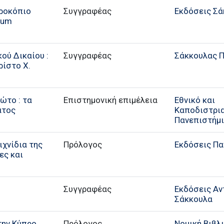
Προκόπιο
Συγγραφέας
Εκδόσεις Σά
rum
κού Δικαίου :
Συγγραφέας
Σάκκουλας Π.
ρίστο Χ.
ρώτο : τα
Επιστημονική επιμέλεια
Εθνικό και
ατος
Καποδιστρι
Πανεπιστήμ
ιχνίδια της
Πρόλογος
Εκδόσεις Π
ες και
Συγγραφέας
Εκδόσεις Αντ
Σάκκουλα
την Κύπρο
Πρόλογος
Νομική Βιβλ