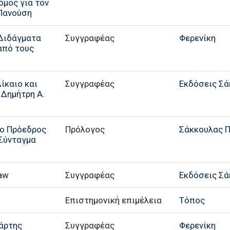
όμος για τον
 Πανούση
 Διδάγματα
Συγγραφέας
Φερενίκη
από τους
Δίκαιο και
Συγγραφέας
Εκδόσεις Σά
 Δημήτρη Α.
 ο Πρόεδρος
Πρόλογος
Σάκκουλας Π.
 Σύνταγμα
Law
Συγγραφέας
Εκδόσεις Σά
Επιστημονική επιμέλεια
Τόπος
πάρτης
Συγγραφέας
Φερενίκη