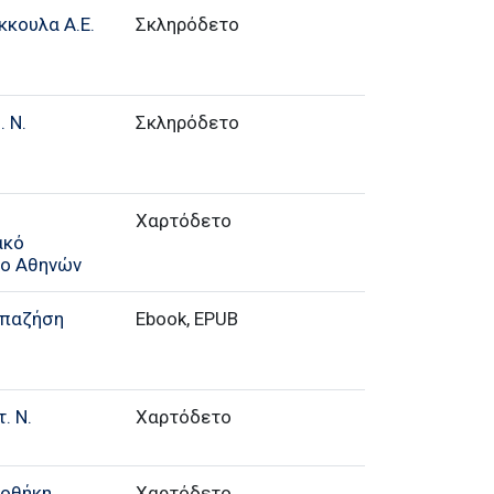
κκουλα Α.Ε.
Σκληρόδετο
 Ν.
Σκληρόδετο
Χαρτόδετο
ακό
ιο Αθηνών
απαζήση
Ebook, EPUB
. Ν.
Χαρτόδετο
ιοθήκη
Χαρτόδετο