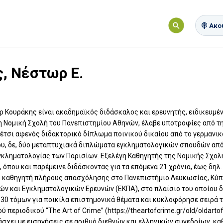
Ακού
, Νέστωρ Ε.
 Κουράκης είναι ακαδημαϊκός διδάσκαλος και ερευνητής, ειδικευμέν
η Νομική Σχολή του Πανεπιστημίου Αθηνών, έλαβε υποτροφίες από τη 
έτσι αφενός διδακτορικό δίπλωμα ποινικού δικαίου από το γερμαν
ου, δε, δύο μεταπτυχιακά διπλώματα εγκληματολογικών σπουδών από
Εγκληματολογίας των Παρισίων. Εξελέγη Καθηγητής της Νομικής Σχο
 όπου και παρέμεινε διδάσκοντας για τα επόμενα 21 χρόνια, έως δηλ
 καθηγητή πλήρους απασχόλησης στο Πανεπιστήμιο Λευκωσίας, Κύπρο
ών και Εγκληματολογικών Ερευνών (ΕΚΠΑ), στο πλαίσιο του οποίου δ
30 τόμων για ποικίλα επιστημονικά θέματα και κυκλοφόρησε σειρά
 περιοδικού “The Art of Crime” (https://theartofcrime.gr/old/oldarto
άσχει με εισηγήσεις σε αριθμό διεθνών και ελληνικών συνεδρίων, 