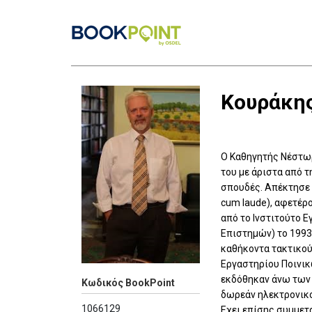
Κουράκης
Ο Καθηγητής Νέστωρ
του με άριστα από τ
σπουδές. Απέκτησε 
cum laude), αφετέρ
από το Ινστιτούτο 
Επιστημών) το 1993,
καθήκοντα τακτικού
Εργαστηρίου Ποινικ
εκδόθηκαν άνω των 
Κωδικός BookPoint
δωρεάν ηλεκτρονικού
1066129
Εχει επίσης συμμετ