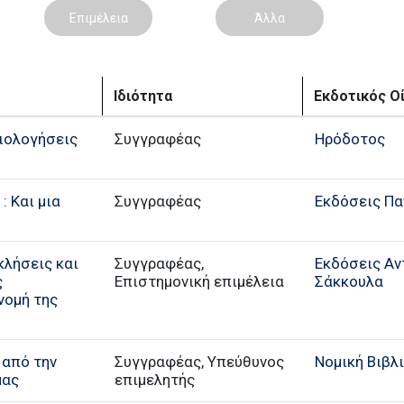
Επιμέλεια
Άλλα
Ιδιότητα
Εκδοτικός Ο
ξιολογήσεις
Συγγραφέας
Ηρόδοτος
: Και μια
Συγγραφέας
Εκδόσεις Π
κλήσεις και
Συγγραφέας,
Εκδόσεις Αντ
ς
Επιστημονική επιμέλεια
Σάκκουλα
νομή της
 από την
Συγγραφέας, Υπεύθυνος
Νομική Βιβλ
μας
επιμελητής