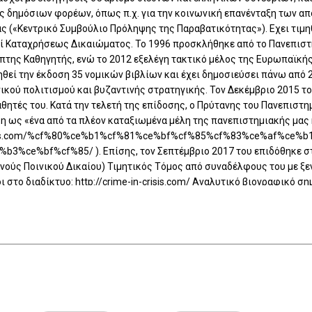
ς δημόσιων φορέων, όπως π.χ. για την κοινωνική επανένταξη των α
ς («Κεντρικό Συμβούλιο Πρόληψης της Παραβατικότητας»). Εχει τιμηθ
ί Καταχρήσεως Δικαιώματος. Το 1996 προσκλήθηκε από το Πανεπιστ
πτης Καθηγητής, ενώ το 2012 εξελέγη τακτικό μέλος της Ευρωπαϊκή
θεί την έκδοση 35 νομικών βιβλίων και έχει δημοσιεύσει πάνω από 2
ικού πολιτισμού και βυζαντινής στρατηγικής. Τον Δεκέμβριο 2015 τ
θητές του. Κατά την τελετή της επίδοσης, ο Πρύτανης του Πανεπισ
η ως «ένα από τα πλέον καταξιωμένα μέλη της πανεπιστημιακής μας
-crisis.com/%cf%80%ce%b1%cf%81%ce%bf%cf%85%cf%83%ce%af%ce%
%ce%bf%cf%85/ ). Επίσης, τον Σεπτέμβριο 2017 του επιδόθηκε στο
νούς Ποινικού Δικαίου) Τιμητικός Τόμος από συναδέλφους του με ξε
στο διαδίκτυο: http://crime-in-crisis.com/ Αναλυτικό βιογραφικό 
ίδα του: http://courakis.gr/biografiko