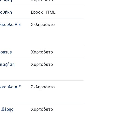
ιοθήκη
Ebook, HTML
κκουλα Α.Ε.
Σκληρόδετο
ppasus
Χαρτόδετο
απαζήση
Χαρτόδετο
κκουλα Α.Ε.
Σκληρόδετο
Σιδέρης
Χαρτόδετο