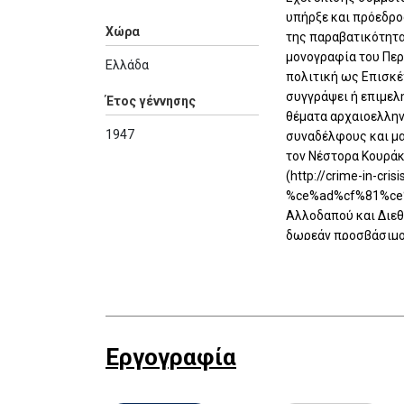
υπήρξε και πρόεδρο
Χώρα
της παραβατικότητα
μονογραφία του Περ
Ελλάδα
πολιτική ως Επισκέ
συγγράψει ή επιμελη
Έτος γέννησης
θέματα αρχαιοελλην
1947
συναδέλφους και μα
τον Νέστορα Κουράκ
(http://crime-in
%ce%ad%cf%81%ce%b3
Αλλοδαπού και Διεθ
δωρεάν προσβάσιμοι 
στην επίσημη ιστοσελ
Εργογραφία