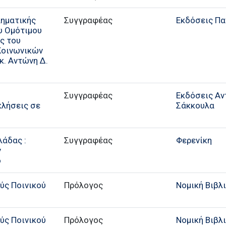
ληματικής
Συγγραφέας
Εκδόσεις Π
ου Ομότιμου
ς του
Κοινωνικών
κ. Αντώνη Δ.
Συγγραφέας
Εκδόσεις Αντ
λήσεις σε
Σάκκουλα
λάδας :
Συγγραφέας
Φερενίκη
ν
ό
ύς Ποινικού
Πρόλογος
Νομική Βιβλ
ύς Ποινικού
Πρόλογος
Νομική Βιβλ