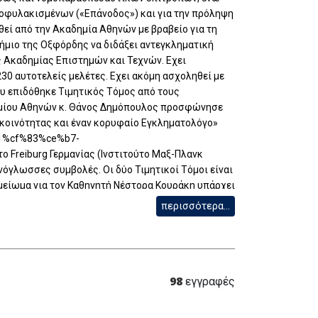
ποφυλακισμένων («Επάνοδος») και για την πρόληψη
εί από την Ακαδημία Αθηνών με βραβείο για τη
ήμιο της Οξφόρδης να διδάξει αντεγκληματική
ς Ακαδημίας Επιστημών και Τεχνών. Εχει
30 αυτοτελείς μελέτες. Εχει ακόμη ασχοληθεί με
ου επιδόθηκε Τιμητικός Τόμος από τους
τημίου Αθηνών κ. Θάνος Δημόπουλος προσφώνησε
 κοινότητας και έναν κορυφαίο Εγκληματολόγο»
b1%cf%83%ce%b7-
 Freiburg Γερμανίας (Ινστιτούτο Μαξ-Πλανκ
νόγλωσσες συμβολές. Οι δύο Τιμητικοί Τόμοι είναι
σημείωμα για τον Καθηγητή Νέστορα Κουράκη υπάρχει
περισσότερα...
98
εγγραφές