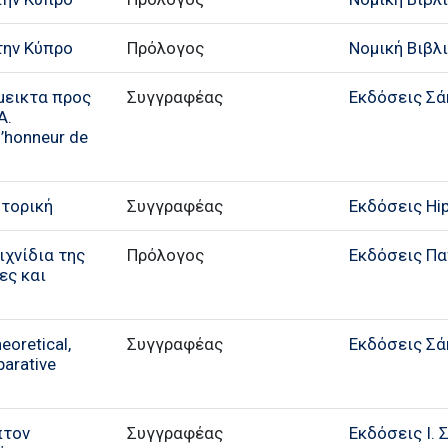
την Κύπρο
Πρόλογος
Νομική Βιβλ
μεικτα προς
Συγγραφέας
Εκδόσεις Σά
Α.
’honneur de
ητορική
Συγγραφέας
Εκδόσεις Hi
ιχνίδια της
Πρόλογος
Εκδόσεις Π
ες και
eoretical,
Συγγραφέας
Εκδόσεις Σά
parative
πτον
Συγγραφέας
Εκδόσεις Ι. 