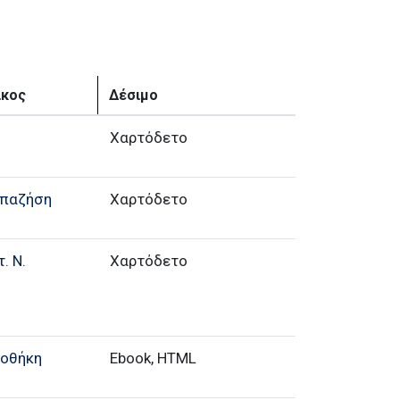
ίκος
Δέσιμο
Χαρτόδετο
απαζήση
Χαρτόδετο
. Ν.
Χαρτόδετο
ιοθήκη
Ebook, HTML