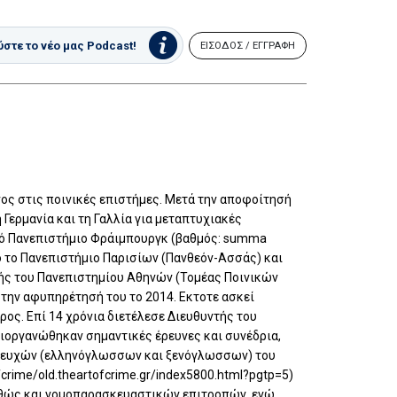
στε το νέο μας Podcast!
ΕΙΣΟΔΟΣ / ΕΓΓΡΑΦΗ
ος στις ποινικές επιστήμες. Μετά την αποφοίτησή
Γερμανία και τη Γαλλία για μεταπτυχιακές
ικό Πανεπιστήμιο Φράιμπουργκ (βαθμός: summa
 το Πανεπιστήμιο Παρισίων (Πανθεόν-Ασσάς) και
λής του Πανεπιστημίου Αθηνών (Τομέας Ποινικών
. την αφυπηρέτησή του το 2014. Εκτοτε ασκεί
ς. Επί 14 χρόνια διετέλεσε Διευθυντής του
ιοργανώθηκαν σημαντικές έρευνες και συνέδρια,
 τευχών (ελληνόγλωσσων και ξενόγλωσσων) του
fcrime/old.theartofcrime.gr/index5800.html?pgtp=5)
καθώς και νομοπαρασκευαστικών επιτροπών, ενώ