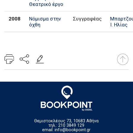
Θεατρικό έργο
2008
Νόμισμα στην
Συγγραφέας
Μπαρτζου
όχθη
Ι. Ηλίας
Θεμιστοκλέους 73, 10683 Αθήνα
τηλ.: 210 3849 129
email:
info@bookpoint.gr