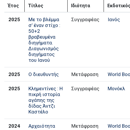
Έτος
Τίτλος
Ιδιότητα
Εκδοτικός
2025
Με το βλέμμα
Συγγραφέας
Ιανός
σ’ έναν στίχο :
50+2
βραβευμένα
διηγήματα.
Διαγωνισμός
διηγήματος
του Ιανού
2025
Ο διευθυντής
Μετάφραση
World Bo
2025
Κλημεντίνες : Η
Συγγραφέας
Μονόκλ
πικρή ιστορία
αγάπης της
δίδας Άντζι
Καστέλο
2024
Αρχαιότητα
Μετάφραση
World Bo