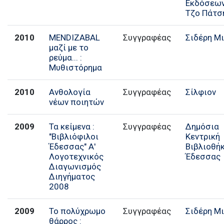
Εκδόσεων
Τζο Πάτσ
2010
MENDIZABAL
Συγγραφέας
Σιδέρη Μ
µαζί µε το
ρεύµα... :
Μυθιστόρημα
2010
Ανθολογία
Συγγραφέας
Σίλφιον
νέων ποιητών
2009
Τα κείμενα :
Συγγραφέας
Δημόσια
"Βιβλιόφιλοι
Κεντρική
Έδεσσας" Α'
Βιβλιοθή
Λογοτεχνικός
Έδεσσας
Διαγωνισμός
Διηγήματος
2008
2009
Το πολύχρωμο
Συγγραφέας
Σιδέρη Μ
θάρρος :