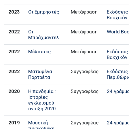
2023
Οι Εμπρηστές
Μετάφραση
Εκδόσεις
Βακχικόν
2022
Οι
Μετάφραση
World Bo
Μπράχμαντελ
2022
Μέλισσες
Μετάφραση
Εκδόσεις
Βακχικόν
2022
Ματωμένα
Συγγραφέας
Εκδόσεις
Πορτρέτα
Περιθώρι
2020
Η πανδημία :
Συγγραφέας
24 γράμμ
Ιστορίες
εγκλεισμού
άνοιξη 2020
2019
Μουσική
Συγγραφέας
24 γράμμ
πινακοθήκη