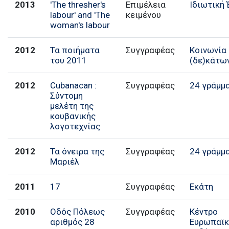
2013
'The thresher's
Επιμέλεια
Ιδιωτική
labour' and 'The
κειμένου
woman's labour
2012
Τα ποιήματα
Συγγραφέας
Κοινωνία
του 2011
(δε)κάτω
2012
Cubanacan :
Συγγραφέας
24 γράμμ
Σύντομη
μελέτη της
κουβανικής
λογοτεχνίας
2012
Τα όνειρα της
Συγγραφέας
24 γράμμ
Μαριέλ
2011
17
Συγγραφέας
Εκάτη
2010
Οδός Πόλεως
Συγγραφέας
Κέντρο
αριθμός 28
Ευρωπαϊ