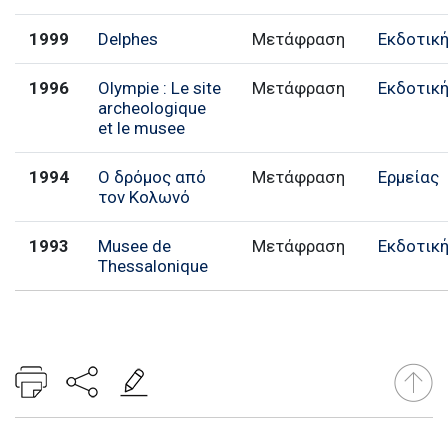
1999
Delphes
Μετάφραση
Εκδοτικ
1996
Olympie : Le site
Μετάφραση
Εκδοτικ
archeologique
et le musee
1994
Ο δρόμος από
Μετάφραση
Ερμείας
τον Κολωνό
1993
Musee de
Μετάφραση
Εκδοτικ
Thessalonique