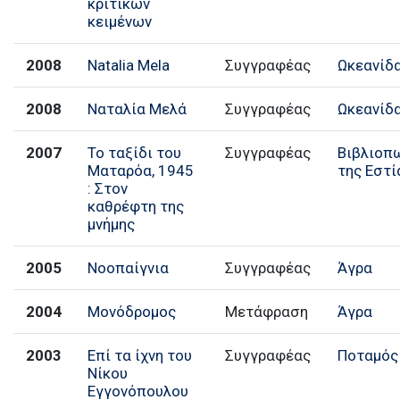
κριτικών
κειμένων
2008
Natalia Mela
Συγγραφέας
Ωκεανίδ
2008
Ναταλία Μελά
Συγγραφέας
Ωκεανίδ
2007
Το ταξίδι του
Συγγραφέας
Βιβλιοπ
Ματαρόα, 1945
της Εστί
: Στον
καθρέφτη της
μνήμης
2005
Νοοπαίγνια
Συγγραφέας
Άγρα
2004
Μονόδρομος
Μετάφραση
Άγρα
2003
Επί τα ίχνη του
Συγγραφέας
Ποταμός
Νίκου
Εγγονόπουλου