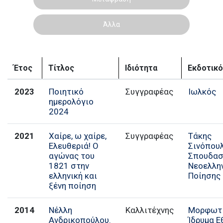
Άλλα
Έτος
Τίτλος
Ιδιότητα
Εκδοτικό
2023
Ποιητικό
Συγγραφέας
Ιωλκός
ημερολόγιο
2024
2021
Χαίρε, ω χαίρε,
Συγγραφέας
Τάκης
Ελευθεριά! Ο
Σινόπου
αγώνας του
Σπουδασ
1821 στην
Νεοελλη
ελληνική και
Ποίησης
ξένη ποίηση
2014
Νέλλη
Καλλιτέχνης
Μορφωτ
Ανδρικοπούλου.
Ίδρυμα Ε