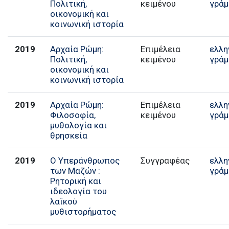
Πολιτική,
κειμένου
γράμ
οικονομική και
κοινωνική ιστορία
2019
Αρχαία Ρώμη:
Επιμέλεια
ελλη
Πολιτική,
κειμένου
γράμ
οικονομική και
κοινωνική ιστορία
2019
Αρχαία Ρώμη:
Επιμέλεια
ελλη
Φιλοσοφία,
κειμένου
γράμ
μυθολογία και
θρησκεία
2019
Ο Υπεράνθρωπος
Συγγραφέας
ελλη
των Μαζών :
γράμ
Ρητορική και
ιδεολογία του
λαϊκού
μυθιστορήματος