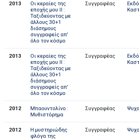
2013
Οι κεραίες της
Συγγραφέας
Εκδό
εποχής μου ΙΙ :
Κασ
Ταξιδεύοντας με
άλλους 30+1
διάσημους
συγγραφείς απ'
όλο τον κόσμο
2013
Οι κεραίες της
Συγγραφέας
Εκδό
εποχής μου ΙΙ :
Κασ
Ταξιδεύοντας με
άλλους 30+1
διάσημους
συγγραφείς απ'
όλο τον κόσμο
2012
Μπαουντολίνο :
Συγγραφέας
Ψυχο
Μυθιστόρημα
2012
Η μυστηριώδης
Συγγραφέας
Ψυχο
φλόγα της