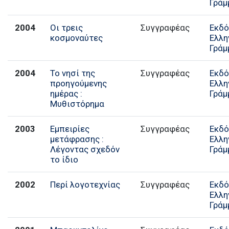
Γράμ
2004
Οι τρεις
Συγγραφέας
Εκδό
κοσμοναύτες
Ελλη
Γράμ
2004
Το νησί της
Συγγραφέας
Εκδό
προηγούμενης
Ελλη
ημέρας :
Γράμ
Μυθιστόρημα
2003
Εμπειρίες
Συγγραφέας
Εκδό
μετάφρασης :
Ελλη
Λέγοντας σχεδόν
Γράμ
το ίδιο
2002
Περί λογοτεχνίας
Συγγραφέας
Εκδό
Ελλη
Γράμ