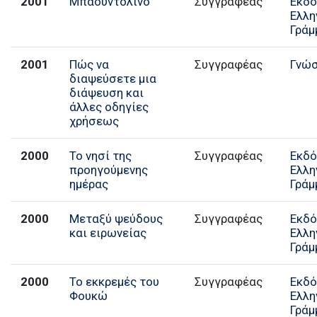
2001
Μπαουντολίνο
Συγγραφέας
Εκδό
Ελλη
Γράμ
2001
Πώς να
Συγγραφέας
Γνώ
διαψεύσετε μια
διάψευση και
άλλες οδηγίες
χρήσεως
2000
Το νησί της
Συγγραφέας
Εκδό
προηγούμενης
Ελλη
ημέρας
Γράμ
2000
Μεταξύ ψεύδους
Συγγραφέας
Εκδό
και ειρωνείας
Ελλη
Γράμ
2000
Το εκκρεμές του
Συγγραφέας
Εκδό
Φουκώ
Ελλη
Γράμ