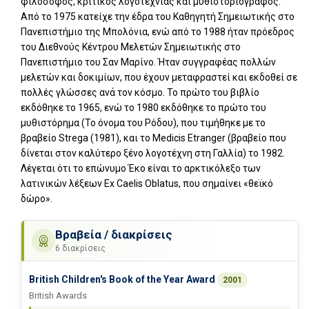
φιλόσοφος, κριτικός λογοτεχνίας και μυθιστοριογράφος.
Από το 1975 κατείχε την έδρα του Καθηγητή Σημειωτικής στο
Πανεπιστήμιο της Μπολόνια, ενώ από το 1988 ήταν πρόεδρος
του Διεθνούς Κέντρου Μελετών Σημειωτικής στο
Πανεπιστήμιο του Σαν Μαρίνο. Ήταν συγγραφέας πολλών
μελετών και δοκιμίων, που έχουν μεταφραστεί και εκδοθεί σε
πολλές γλώσσες ανά τον κόσμο. Το πρώτο του βιβλίο
εκδόθηκε το 1965, ενώ το 1980 εκδόθηκε το πρώτο του
μυθιστόρημα (Το όνομα του Ρόδου), που τιμήθηκε με το
βραβείο Strega (1981), και το Medicis Etranger (βραβείο που
δίνεται στον καλύτερο ξένο λογοτέχνη στη Γαλλία) το 1982.
Λέγεται ότι το επώνυμο Έκο είναι το αρκτικόλεξο των
λατινικών λέξεων Ex Caelis Oblatus, που σημαίνει «θεϊκό
δώρο».
Βραβεία / διακρίσεις
6 διακρίσεις
British Children's Book of the Year Award
2001
British Awards