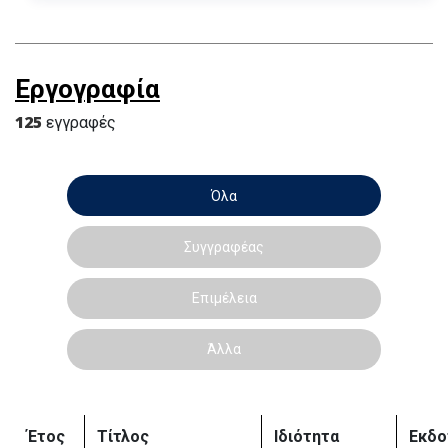
Εργογραφία
125
εγγραφές
Όλα
Συγγραφέας
Επιμέλεια
Άλλα
Έτος
Τίτλος
Ιδιότητα
Εκδο