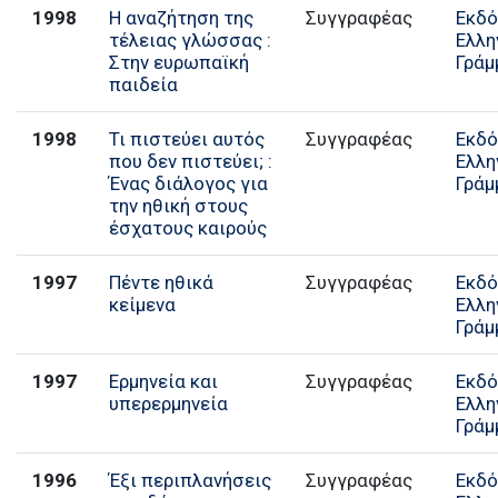
1998
Η αναζήτηση της
Συγγραφέας
Εκδό
τέλειας γλώσσας :
Ελλη
Στην ευρωπαϊκή
Γράμ
παιδεία
1998
Τι πιστεύει αυτός
Συγγραφέας
Εκδό
που δεν πιστεύει; :
Ελλη
Ένας διάλογος για
Γράμ
την ηθική στους
έσχατους καιρούς
1997
Πέντε ηθικά
Συγγραφέας
Εκδό
κείμενα
Ελλη
Γράμ
1997
Ερμηνεία και
Συγγραφέας
Εκδό
υπερερμηνεία
Ελλη
Γράμ
1996
Έξι περιπλανήσεις
Συγγραφέας
Εκδό