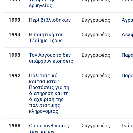
ερμηνείας
1993
Περί βιβλιοθηκών
Συγγραφέας
Άγρ
1993
Η ποιητική του
Συγγραφέας
Δελφ
Τζαίημς Τζόυς
1993
Τον Αύγουστο δεν
Συγγραφέας
Παρα
υπάρχουν ειδήσεις
1992
Πολιτιστικά
Συγγραφέας
Παρα
κοιτάσματα :
Προτάσεις για τη
διατήρηση και τη
διαχείριση της
πολιτιστικής
κληρονομιάς
1988
Ο υπεράνθρωπος
Συγγραφέας
Γνώ
των μαζών