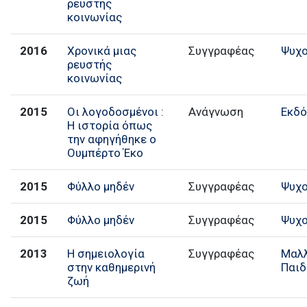
ρευστής
κοινωνίας
2016
Χρονικά μιας
Συγγραφέας
Ψυχο
ρευστής
κοινωνίας
2015
Οι λογοδοσμένοι :
Ανάγνωση
Εκδό
Η ιστορία όπως
την αφηγήθηκε ο
Ουμπέρτο Έκο
2015
Φύλλο μηδέν
Συγγραφέας
Ψυχο
2015
Φύλλο μηδέν
Συγγραφέας
Ψυχο
2013
Η σημειολογία
Συγγραφέας
Μαλ
στην καθημερινή
Παιδ
ζωή