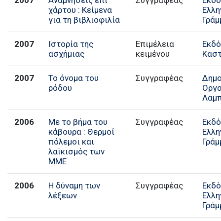
χάρτου : Κείμενα
Ελλη
για τη βιβλιοφιλία
Γράμ
2007
Ιστορία της
Επιμέλεια
Εκδό
ασχήμιας
κειμένου
Κασ
2007
Το όνομα του
Συγγραφέας
Δημο
ρόδου
Οργα
Λαμ
2006
Με το βήμα του
Συγγραφέας
Εκδό
κάβουρα : Θερμοί
Ελλη
πόλεμοι και
Γράμ
λαϊκισμός των
ΜΜΕ
2006
Η δύναμη των
Συγγραφέας
Εκδό
λέξεων
Ελλη
Γράμ