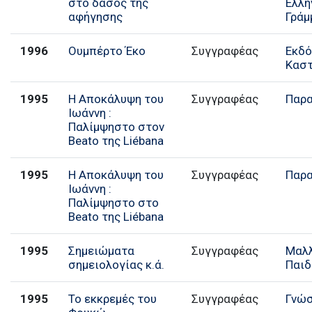
στο δάσος της
Ελλη
αφήγησης
Γράμ
1996
Ουμπέρτο Έκο
Συγγραφέας
Εκδό
Κασ
1995
Η Αποκάλυψη του
Συγγραφέας
Παρα
Ιωάννη :
Παλίμψηστο στον
Beato της Liébana
1995
Η Αποκάλυψη του
Συγγραφέας
Παρα
Ιωάννη :
Παλίμψηστο στο
Beato της Liébana
1995
Σημειώματα
Συγγραφέας
Μαλ
σημειολογίας κ.ά.
Παιδ
1995
Το εκκρεμές του
Συγγραφέας
Γνώ