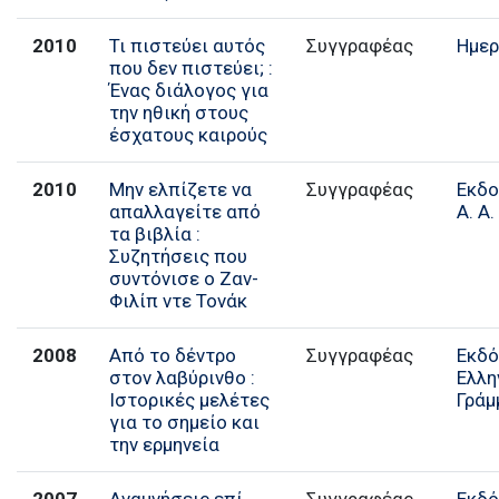
2010
Τι πιστεύει αυτός
Συγγραφέας
Ημερ
που δεν πιστεύει; :
Ένας διάλογος για
την ηθική στους
έσχατους καιρούς
2010
Μην ελπίζετε να
Συγγραφέας
Εκδο
απαλλαγείτε από
Α. Α
τα βιβλία :
Συζητήσεις που
συντόνισε ο Ζαν-
Φιλίπ ντε Τονάκ
2008
Από το δέντρο
Συγγραφέας
Εκδό
στον λαβύρινθο :
Ελλη
Ιστορικές μελέτες
Γράμ
για το σημείο και
την ερμηνεία
2007
Αναμνήσεις επί
Συγγραφέας
Εκδό