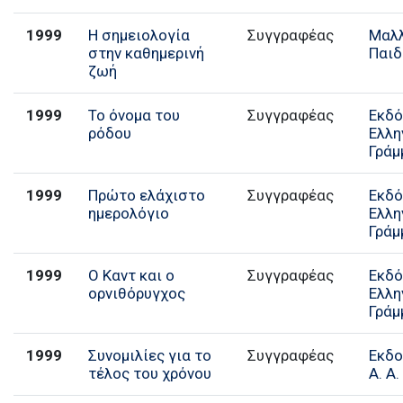
1999
Η σημειολογία
Συγγραφέας
Μαλ
στην καθημερινή
Παιδ
ζωή
1999
Το όνομα του
Συγγραφέας
Εκδό
ρόδου
Ελλη
Γράμ
1999
Πρώτο ελάχιστο
Συγγραφέας
Εκδό
ημερολόγιο
Ελλη
Γράμ
1999
Ο Καντ και ο
Συγγραφέας
Εκδό
ορνιθόρυγχος
Ελλη
Γράμ
1999
Συνομιλίες για το
Συγγραφέας
Εκδο
τέλος του χρόνου
Α. Α