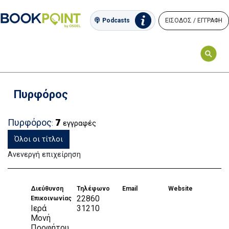
ΕΙΣΟΔΟΣ / ΕΓΓΡΑΦΗ
Podcasts
Πυρφόρος
7
Πυρφόρος
:
εγγραφές
Όλοι οι τίτλοι
Ανενεργή επιχείρηση
Διεύθυνση
Τηλέφωνο
Email
Website
22860
Επικοινωνίας
Ιερά
31210
Μονή
Προφήτου