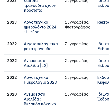
2023
Κάποια
Συγγραφέας
Ιδιωτ
τραγούδια έχουν
Έκδο
πρόσωπο
2023
Λογοτεχνικό
Συγγραφέας,
Repro
ημερολόγιο 2024
Φωτογράφος
: Η φύση
2022
Αιγαιοπελαγίτικα
Συγγραφέας
Ιδιωτ
ρακοτράγουδα
Έκδο
2022
Ανεμόεσσα
Συγγραφέας
Ιδιωτ
Αιολίδα [τ.2]
Έκδο
2022
Λογοτεχνικό
Συγγραφέας
Εκδόσ
Ημερολόγιο 2023
Κέφα
2020
Ανεμόεσσα
Συγγραφέας
Ιδιωτ
Αιολίδα :
Έκδο
Βελούδο κόκκινο