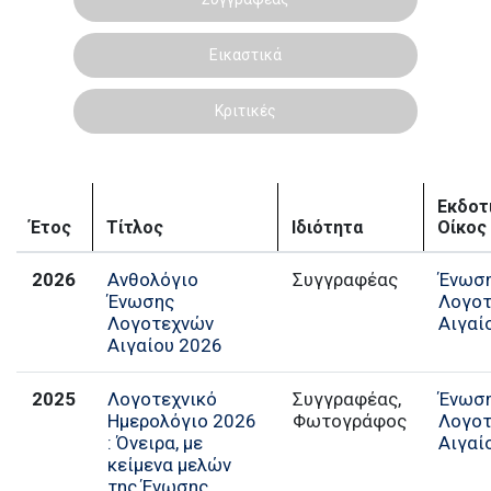
Εικαστικά
Κριτικές
Εκδοτ
Έτος
Τίτλος
Ιδιότητα
Οίκος
2026
Ανθολόγιο
Συγγραφέας
Ένωσ
Ένωσης
Λογο
Λογοτεχνών
Αιγαί
Αιγαίου 2026
2025
Λογοτεχνικό
Συγγραφέας,
Ένωσ
Ημερολόγιο 2026
Φωτογράφος
Λογο
: Όνειρα, με
Αιγαί
κείμενα μελών
της Ένωσης