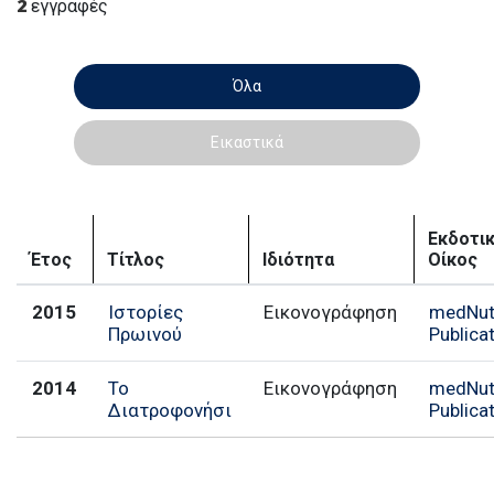
2
εγγραφές
Όλα
Εικαστικά
Εκδοτι
Έτος
Τίτλος
Ιδιότητα
Οίκος
2015
Ιστορίες
Εικονογράφηση
medNutr
Πρωινού
Publica
2014
Το
Εικονογράφηση
medNutr
Διατροφονήσι
Publica