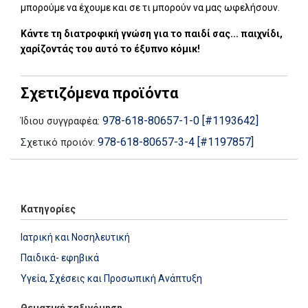
μπορούμε να έχουμε και σε τι μπορούν να μας ωφελήσουν.
Κάντε τη διατροφική γνώση για το παιδί σας... παιχνίδι,
χαρίζοντάς του αυτό το έξυπνο κόμικ!
Σχετιζόμενα προϊόντα
978-618-80657-1-0 [#1193642]
Ίδιου συγγραφέα:
978-618-80657-3-4 [#1197857]
Σχετικό προιόν:
Add: 2015-06-29 14:08:35 - Upd: 2015-06-29 15:51:19
Κατηγορίες
Ιατρική και Νοσηλευτική
Παιδικά- εφηβικά
Υγεία, Σχέσεις και Προσωπική Ανάπτυξη
Θεματική ταξινόμηση