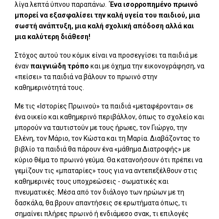
λίγα λεπτά ύπνου παραπάνω.
Ένα ισορροπημένο πρωινό
μπορεί να εξασφαλίσει την καλή υγεία του παιδιού, μια
σωστή ανάπτυξη, μια καλή σχολική απόδοση αλλά και
μια καλύτερη διάθεση!
Στόχος αυτού του κόμικ είναι να προσεγγίσει τα παιδιά με
έναν
παιγνιώδη τρόπο
και με όχημα την εικονογράφηση, να
«πείσει» τα παιδιά να βάλουν το πρωινό στην
καθημερινότητά τους.
Με τις «Ιστορίες Πρωινού» τα παιδιά «μεταφέρονται» σε
ένα οικείο και καθημερινό περιβάλλον, όπως το σχολείο και
μπορούν να ταυτιστούν με τους ήρωες, τον Γιώργο, την
Ελένη, τον Μάριο, τον Κώστα και τη Μαρία. Διαβάζοντας το
βιβλίο τα παιδιά θα πάρουν ένα «μάθημα Διατροφής» με
κύριο θέμα το πρωινό γεύμα. Θα κατανοήσουν ότι πρέπει να
γεμίζουν τις «μπαταρίες» τους για να αντεπεξέλθουν στις
καθημερινές τους υποχρεώσεις - σωματικές και
πνευματικές. Μέσα από τον διάλογο των ηρώων με τη
δασκάλα, θα βρουν απαντήσεις σε ερωτήματα όπως, τι
σημαίνει πλήρες πρωινό ή ενδιάμεσο σνακ, τι επιλογές