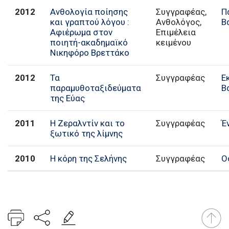
2012
Ανθολογία ποίησης
Συγγραφέας,
Π
και γραπτού λόγου :
Ανθολόγος,
Β
Αφιέρωμα στον
Επιμέλεια
ποιητή-ακαδημαϊκό
κειμένου
Νικηφόρο Βρεττάκο
2012
Τα
Συγγραφέας
Ε
παραμυθοταξιδεύματα
Β
της Εύας
2011
Η Ζεραλντίν και το
Συγγραφέας
Έ
ξωτικό της λίμνης
2010
Η κόρη της Σελήνης
Συγγραφέας
Ο