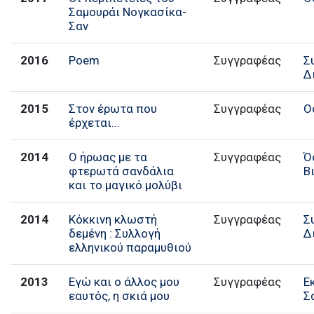
Σαμουράι Νογκασίκα-
Σαν
2016
Poem
Συγγραφέας
Σ
Δ
2015
Στον έρωτα που
Συγγραφέας
Ο
έρχεται...
2014
Ο ήρωας με τα
Συγγραφέας
Ό
φτερωτά σανδάλια
Β
και το μαγικό μολύβι
2014
Κόκκινη κλωστή
Συγγραφέας
Σ
δεμένη : Συλλογή
Δ
ελληνικού παραμυθιού
2013
Εγώ και ο άλλος μου
Συγγραφέας
Ε
εαυτός, η σκιά μου
Σ