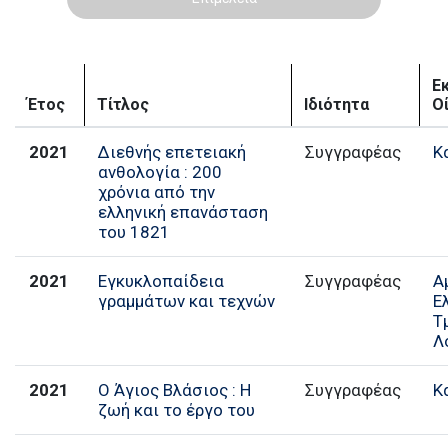
Ε
Έτος
Τίτλος
Ιδιότητα
Ο
2021
Διεθνής επετειακή
Κ
ανθολογία : 200
χρόνια από την
ελληνική επανάσταση
του 1821
2021
Εγκυκλοπαίδεια
Α
γραμμάτων και τεχνών
Ε
Τ
Λ
2021
Ο Άγιος Βλάσιος : Η
Συγγραφέας
Κ
ζωή και το έργο του