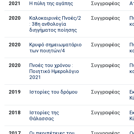
2021
Η πύλη της αγάπης
Συγγραφέας
Α
2020
Καλοκαιρινές Πνοές/2
Συγγραφέας
Π
: 38η ανθολογία
κ
διηγήματος ποίησης
2020
Κρυφό σημειωματάριο
Συγγραφέας
Π
των ποιητών/4
κ
2020
Πνοές του χρόνου :
Συγγραφέας
Π
Ποιητικό Ημερολόγιο
κ
2021
2019
Ιστορίες του δρόμου
Συγγραφέας
Ε
Κ
2018
Ιστορίες της
Συγγραφέας
Ε
Θάλασσας
Κ
2017
Οι περιπέτειες του
Συγγραφέας
Ο