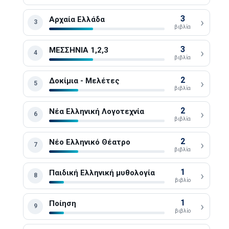
3
Αρχαία Ελλάδα
›
3
βιβλία
3
ΜΕΣΣΗΝΙΑ 1,2,3
›
4
βιβλία
2
Δοκίμια - Μελέτες
›
5
βιβλία
2
Νέα Ελληνική Λογοτεχνία
›
6
βιβλία
2
Νέο Ελληνικό Θέατρο
›
7
βιβλία
1
Παιδική Ελληνική μυθολογία
›
8
βιβλίο
1
Ποίηση
›
9
βιβλίο