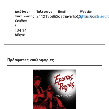
Διεύθυνση
Τηλέφωνο
Email
Website
2112136882
ostriavivlio@gmail.com
https://ostriaedi
Επικοινωνίας
Xέυδεν
3
104 34
Αθήνα
Πρόσφατες κυκλοφορίες