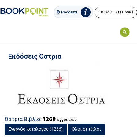
ΕΙΣΟΔΟΣ / ΕΓΓΡΑΦΗ
Podcasts
Εκδόσεις Όστρια
1269
Όστρια Βιβλίο
:
εγγραφές
Ενεργός κατάλογος (1266)
Όλοι οι τίτλοι