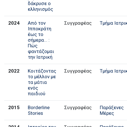
δάκρυσε ο
ελληνισμός
2024
Από τον
Συγγραφέας
Τμήμα Ιατρι
Ιπποκράτη
έως το
σήμερα... :
Πώς
φαντάζομαι
την Ιατρική
2022
Κοιτάζοντας
Συγγραφέας
Τμήμα Ιατρι
το μέλλον με
τα μάτια
ενός
παιδιού
2015
Borderline
Συγγραφέας
Παράξενες
Stories
Μέρες
2014
Ιστορίες του
Συγγραφέας
Παράξενες