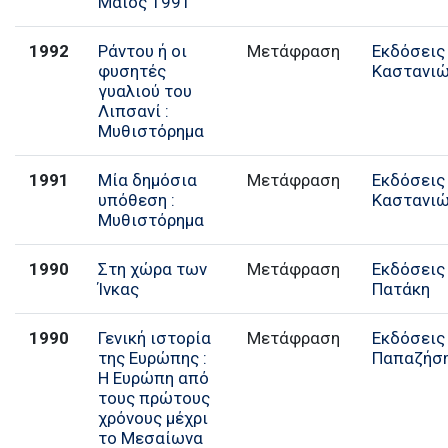
Μάιος 1991
1992
Ράντου ή οι
Μετάφραση
Εκδόσεις
φυσητές
Καστανι
γυαλιού του
Λιπσανί :
Μυθιστόρημα
1991
Μία δημόσια
Μετάφραση
Εκδόσεις
υπόθεση :
Καστανι
Μυθιστόρημα
1990
Στη χώρα των
Μετάφραση
Εκδόσεις
Ίνκας
Πατάκη
1990
Γενική ιστορία
Μετάφραση
Εκδόσεις
της Ευρώπης :
Παπαζήσ
Η Ευρώπη από
τους πρώτους
χρόνους μέχρι
το Μεσαίωνα