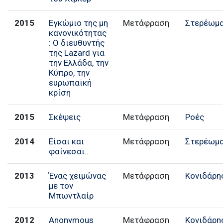
2015
Εγκώμιο της μη
Μετάφραση
Στερέωμ
κανονικότητας
: Ο διευθυντής
της Lazard για
την Ελλάδα, την
Κύπρο, την
ευρωπαϊκή
κρίση
2015
Σκέψεις
Μετάφραση
Ροές
2014
Είσαι και
Μετάφραση
Στερέωμ
φαίνεσαι..
2013
Ένας χειμώνας
Μετάφραση
Κονιδάρη
με τον
Μπωντλαίρ
2012
Anonymous
Μετάφραση
Κονιδάρη