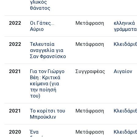
γλυκός
θάνατος
2022
Οι Γάτες...
Μετάφραση
ελληνικά
Αύριο
γράμματα
2022
Τελευταία
Μετάφραση
Κλειδάρι
αναγγελία για
Σαν Φρανσίσκο
2021
Για τον Γιώργο
Συγγραφέας
Αιγαίον
Βέη : Κριτικά
κείμενα (για
την ποίησή
του)
2021
Το κορίτσι του
Μετάφραση
Κλειδάρι
Μπρούκλιν
2020
Ένα
Μετάφραση
Κλειδάρι