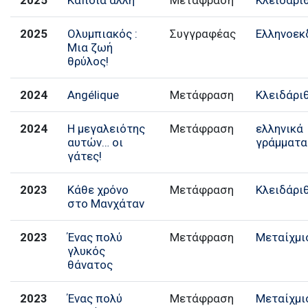
2025
Κάποια άλλη
Μετάφραση
Κλειδάρι
2025
Ολυμπιακός :
Συγγραφέας
Ελληνοεκ
Μια ζωή
θρύλος!
2024
Angélique
Μετάφραση
Κλειδάρι
2024
Η μεγαλειότης
Μετάφραση
ελληνικά
αυτών… οι
γράμματα
γάτες!
2023
Κάθε χρόνο
Μετάφραση
Κλειδάρι
στο Μανχάταν
2023
Ένας πολύ
Μετάφραση
Μεταίχμι
γλυκός
θάνατος
2023
Ένας πολύ
Μετάφραση
Μεταίχμι