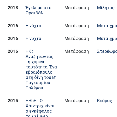
2018
Έγκλημα στο
Μετάφραση
Μίλητος
Ορσιβάλ
2016
Η νύχτα
Μετάφραση
Μεταίχμι
2016
Η νύχτα
Μετάφραση
Μεταίχμι
2016
ΗΚ :
Μετάφραση
Στερέωμ
Αναζητώντας
τη χαμένη
ταυτότητα. Ένα
εβραιόπουλο
στη δίνη του Β'
Παγκοσμίου
Πολέμου.
2015
HHhH : Ο
Μετάφραση
Κέδρος
Χάιντριχ είναι
ο εγκέφαλος
του Χίμλερ