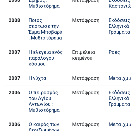
2008
Έρημος :
Μετάφραση
Εκδόσεις
Μυθιστόρημα
Καστανι
2008
Ποιος
Μετάφραση
Εκδόσεις
σκότωσε την
Ελληνικά
Έμμα Μποβαρύ
Γράμματα
: Μυθιστόρημα
2007
Η ελεγεία ενός
Επιμέλεια
Ροές
παράλογου
κειμένου
κόσμου
2007
Η νύχτα
Μετάφραση
Μεταίχμι
2006
Ο πειρασμός
Μετάφραση
Εκδόσεις
του Αγίου
Ελληνικά
Αντωνίου :
Γράμματα
Μυθιστόρημα
2006
Ο καιρός των
Μετάφραση
Μεταίχμι
ξεριζωμένων