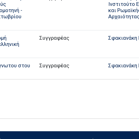
ούς
Ινστιτούτο 
ομοτηνή -
και Ρωμαϊκή
κτωβρίου
Αρχαιότητα
ομή
Συγγραφέας
Σφακιανάκη 
ελληνική
ύγνωτου στου
Συγγραφέας
Σφακιανάκη 