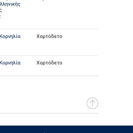
Ελληνικής
ς
ς
Κορνηλία
Χαρτόδετο
Κορνηλία
Χαρτόδετο