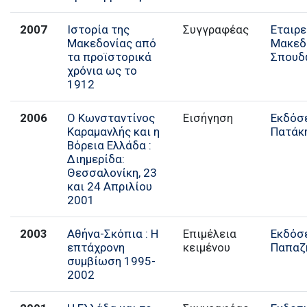
2007
Ιστορία της
Συγγραφέας
Εταιρε
Μακεδονίας από
Μακεδ
τα προϊστορικά
Σπουδ
χρόνια ως το
1912
2006
Ο Κωνσταντίνος
Εισήγηση
Εκδόσ
Καραμανλής και η
Πατάκ
Βόρεια Ελλάδα :
Διημερίδα:
Θεσσαλονίκη, 23
και 24 Απριλίου
2001
2003
Αθήνα-Σκόπια : Η
Επιμέλεια
Εκδόσ
επτάχρονη
κειμένου
Παπαζ
συμβίωση 1995-
2002