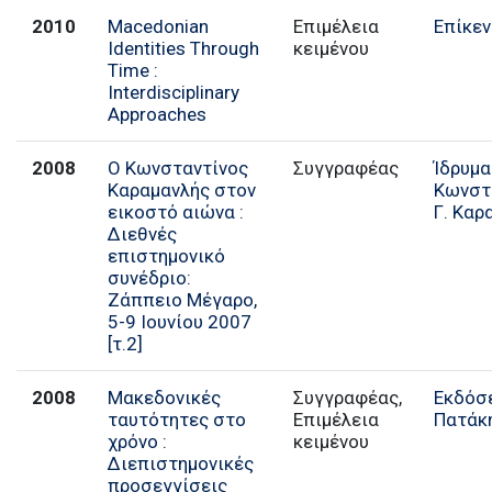
2010
Macedonian
Επιμέλεια
Επίκε
Identities Through
κειμένου
Time :
Interdisciplinary
Approaches
2008
Ο Κωνσταντίνος
Συγγραφέας
Ίδρυμα
Καραμανλής στον
Κωνστ
εικοστό αιώνα :
Γ. Καρ
Διεθνές
επιστημονικό
συνέδριο:
Ζάππειο Μέγαρο,
5-9 Ιουνίου 2007
[τ.2]
2008
Μακεδονικές
Συγγραφέας,
Εκδόσ
ταυτότητες στο
Επιμέλεια
Πατάκ
χρόνο :
κειμένου
Διεπιστημονικές
προσεγγίσεις