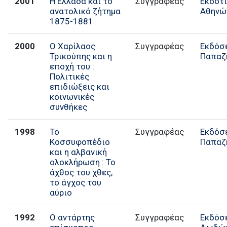
2001
Η Ελλάδα και το
Συγγραφέας
Εκδοτ
ανατολικό ζήτημα
Αθηνώ
1875-1881
2000
Ο Χαρίλαος
Συγγραφέας
Εκδόσ
Τρικούπης και η
Παπαζ
εποχή του :
Πολιτικές
επιδιώξεις και
κοινωνικές
συνθήκες
1998
Το
Συγγραφέας
Εκδόσ
Κοσσυφοπέδιο
Παπαζ
και η αλβανική
ολοκλήρωση : Το
άχθος του χθες,
το άγχος του
αύριο
1992
Ο αντάρτης
Συγγραφέας
Εκδόσ