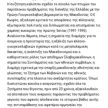
Η συζήτηση καλύπτει σχεδόν το σύνολο των πτυχών του
περίπλοκου προβλήματος της διένεξης της Ελλάδας με την
Πρώην Γιουγκοσλαβική Δημοκρατία της Μακεδονίας. Ο Ε.
Κωφός, αξιολογεί κριτικά τις αποφάσεις της ελληνικής
εξωτερικής πολιτικής και διπλωματίας και επισημαίνει τις
χαμένες ευκαιρίες της πρώτης 5ετίας (1991-1995).
Αναλύονται θέματα, όπως η σημασία της διαμάχης για το
όνομα και η προϊστορία της, η εξέλιξη των ελληνο-
γιουγκοσλαβικών σχέσεων κατά τις μεταπολεμικές
δεκαετίες, η ανάπτυξη του Μακεδονισμού και ο
καθοριστικός ρόλος των απόδημων Σλαβομακεδόνων, η
σημασία του Συντάγματος και των εθνικών συμβόλων, η
διαμάχη σχετικά με την ύπαρξη μακεδονικής εθνότητας και
γλώσσας, το ζήτημα των Αλβανών και της εθνικής
συνύπαρξης στα πλαίσια του ανεξάρτητου κράτους. Όπως
διαπιστώνει εύκολα ο αναγνώστης, σχεδόν όλα τα
ζητήματα που θίγονται, πριν από 23 χρόνια, εξακολουθούν
να αποτελούν τους ενεργούς παράγοντες του προβλήματος·
γεγονός που αφενός αποδεικνύει το ιστορικό βάθος αυτής
της αντιπαράθεσης και αφετέρου ερμηνεύει την