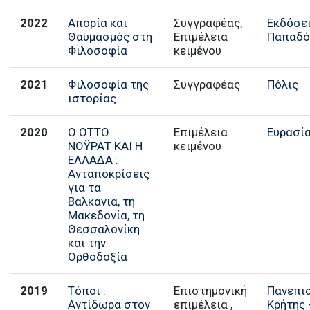
2022
Απορία και
Συγγραφέας,
Εκδόσε
Θαυμασμός στη
Επιμέλεια
Παπαδό
Φιλοσοφία
κειμένου
2021
Φιλοσοφία της
Συγγραφέας
Πόλις
ιστορίας
2020
Ο ΟΤΤΟ
Επιμέλεια
Ευρασί
ΝΟΫΡΑΤ ΚΑΙ Η
κειμένου
ΕΛΛΑΔΑ :
Ανταποκρίσεις
για τα
Βαλκάνια, τη
Μακεδονία, τη
Θεσσαλονίκη
και την
Ορθοδοξία
2019
Τόποι :
Επιστημονική
Πανεπι
Αντίδωρα στον
επιμέλεια ,
Κρήτης 