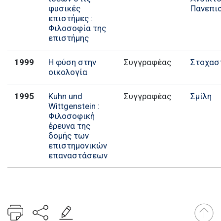
φυσικές
Πανεπι
επιστήμες :
Φιλοσοφία της
επιστήμης
1999
Η φύση στην
Συγγραφέας
Στοχασ
οικολογία
1995
Kuhn und
Συγγραφέας
Σμίλη
Wittgenstein :
Φιλοσοφική
έρευνα της
δομής των
επιστημονικών
επαναστάσεων