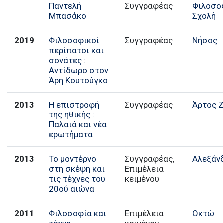
Παντελή
Συγγραφέας
Φιλοσο
Μπασάκο
Σχολή
2019
Φιλοσοφικοί
Συγγραφέας
Νήσος
περίπατοι και
σονάτες :
Αντίδωρο στον
Άρη Κουτούγκο
2013
Η επιστροφή
Συγγραφέας
Άρτος 
της ηθικής :
Παλαιά και νέα
ερωτήματα
2013
Το μοντέρνο
Συγγραφέας,
Αλεξάν
στη σκέψη και
Επιμέλεια
τις τέχνες του
κειμένου
20ού αιώνα
2011
Φιλοσοφία και
Επιμέλεια
Οκτώ
τέχνη
κειμένου