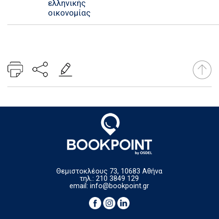
ελληνικής
οικονομίας
Θεμιστοκλέους 73, 10683 Αθήνα
τηλ.: 210 3849 129
email:
info@bookpoint.gr