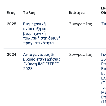
Εκ
Έτος
Τίτλος
Ιδιότητα
Οί
2025
Βιομηχανική
Συγγραφέας
Ζυ
ανάπτυξη και
βιομηχανική
πολιτική στη διεθνή
πραγματικότητα
2024
Ανταγωνισμός &
Συγγραφέας
Γε
μικρές επιχειρήσεις :
Συ
Έκθεση ΙΜΕ ΓΣΕΒΕΕ
Επ
2023
Βι
Ε
Ελ
(Γ.
Ιν
Μ
Επ
(Ι.