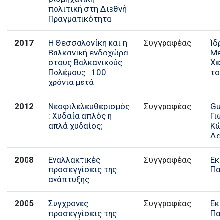
πολιτική στη Διεθνή
Πραγματικότητα
2017
Η Θεσσαλονίκη και η
Συγγραφέας
Ίδ
Βαλκανική ενδοχώρα
Μ
στους Βαλκανικούς
Χε
Πολέμους : 100
το
χρόνια μετά
2012
Νεοφιλελευθερισμός
Συγγραφέας
Gu
: Χυδαία απλός ή
Γι
απλά χυδαίος;
Κ
Δα
2008
Εναλλακτικές
Συγγραφέας
Εκ
προσεγγίσεις της
Πα
ανάπτυξης
2005
Σύγχρονες
Συγγραφέας
Εκ
προσεγγίσεις της
Πα