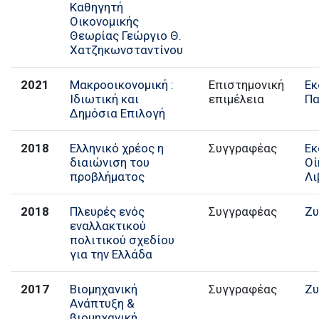
Καθηγητή
Οικονομικής
Θεωρίας Γεώργιο Θ.
Χατζηκωνσταντίνου
2021
Μακροοικονομική :
Επιστημονική
Εκ
Ιδιωτική και
επιμέλεια
Π
Δημόσια Επιλογή
2018
Ελληνικό χρέος η
Συγγραφέας
Εκ
διαιώνιση του
Οί
προβλήματος
Λι
2018
Πλευρές ενός
Συγγραφέας
Ζυ
εναλλακτικού
πολιτικού σχεδίου
για την Ελλάδα
2017
Βιομηχανική
Συγγραφέας
Ζυ
Ανάπτυξη &
βιομηχανική