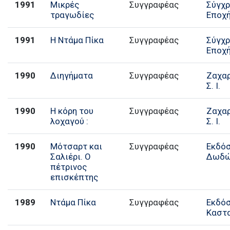
1991
Μικρές
Συγγραφέας
Σύγχ
τραγωδίες
Εποχ
1991
Η Ντάμα Πίκα
Συγγραφέας
Σύγχ
Εποχ
1990
Διηγήματα
Συγγραφέας
Ζαχα
Σ. Ι.
1990
Η κόρη του
Συγγραφέας
Ζαχα
λοχαγού :
Σ. Ι.
1990
Μότσαρτ και
Συγγραφέας
Εκδό
Σαλιέρι. Ο
Δωδώ
πέτρινος
επισκέπτης
1989
Ντάμα Πίκα
Συγγραφέας
Εκδό
Καστ