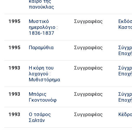
καιρό της
πανούκλας
1995
Μυστικό
Συγγραφέας
Εκδό
ημερολόγιο :
Καστ
1836-1837
1995
Παραμύθια
Συγγραφέας
Σύγχ
Εποχ
1993
Η κόρη του
Συγγραφέας
Σύγχ
λοχαγού :
Εποχ
Μυθιστόρημα
1993
Μπόρις
Συγγραφέας
Σύγχ
Γκοντουνόφ
Εποχ
1993
Ο τσάρος
Συγγραφέας
Κέδρ
Σαλτάν