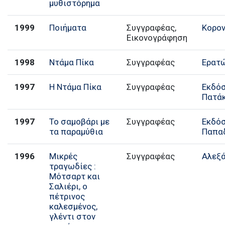
μυθιστόρημα
1999
Ποιήματα
Συγγραφέας,
Κορο
Εικονογράφηση
1998
Ντάμα Πίκα
Συγγραφέας
Ερατ
1997
Η Ντάμα Πίκα
Συγγραφέας
Εκδό
Πατά
1997
Το σαμοβάρι με
Συγγραφέας
Εκδό
τα παραμύθια
Παπα
1996
Μικρές
Συγγραφέας
Αλεξά
τραγωδίες :
Μότσαρτ και
Σαλιέρι, ο
πέτρινος
καλεσμένος,
γλέντι στον