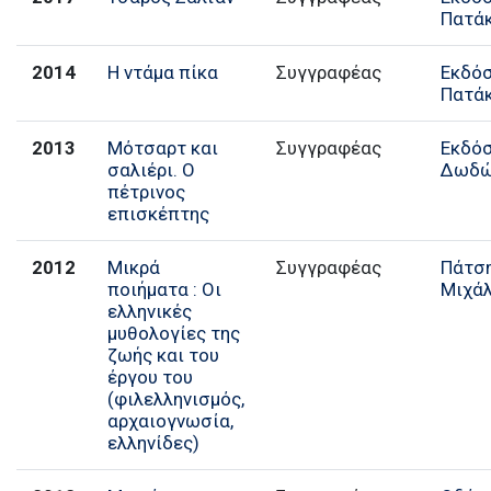
Πατά
2014
Η ντάμα πίκα
Συγγραφέας
Εκδό
Πατά
2013
Μότσαρτ και
Συγγραφέας
Εκδό
σαλιέρι. Ο
Δωδώ
πέτρινος
επισκέπτης
2012
Μικρά
Συγγραφέας
Πάτσ
ποιήματα : Οι
Μιχά
ελληνικές
μυθολογίες της
ζωής και του
έργου του
(φιλελληνισμός,
αρχαιογνωσία,
ελληνίδες)