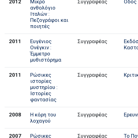
2012
Μικρό
Συγγραφέας
Οδός
ανθολόγιο
Ιταλών :
Πεζογράφοι και
ποιητές
2011
Ευγένιος
Συγγραφέας
Εκδό
Ονέγκιν :
Καστ
Έμμετρο
μυθιστόρημα
2011
Ρώσικες
Συγγραφέας
Κριτι
ιστορίες
μυστηρίου :
Ιστορίες
φαντασίας
2008
Η κόρη του
Συγγραφέας
Ερευν
λοχαγού
2007
Ρώσικες
Συγγραφέας
Το Πο