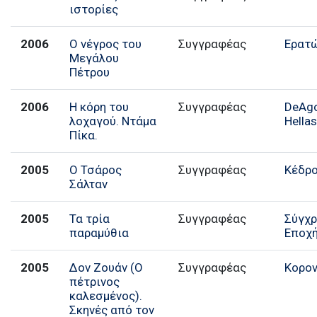
ιστορίες
2006
Ο νέγρος του
Συγγραφέας
Ερατ
Μεγάλου
Πέτρου
2006
Η κόρη του
Συγγραφέας
DeAgo
λοχαγού. Ντάμα
Hella
Πίκα.
2005
Ο Τσάρος
Συγγραφέας
Κέδρ
Σάλταν
2005
Τα τρία
Συγγραφέας
Σύγχ
παραμύθια
Εποχ
2005
Δον Ζουάν (Ο
Συγγραφέας
Κορο
πέτρινος
καλεσμένος).
Σκηνές από τον