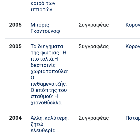
καιρό των
ιπποτών
2005
Μπόρις
Συγγραφέας
Κορο
Γκοντούνοφ
2005
Τα διηγήματα
Συγγραφέας
Κορο
της φωτιάς : Η
πιστολιά:Η
δεσποινίς
χωριατοπούλα:
Ο
πεθαμενατζής:
Ο επόπτης του
σταθμού: Η
χιονοθύελλα
2004
Άλλη, καλύτερη,
Συγγραφέας
Ποτα
ζητώ
ελευθερία...