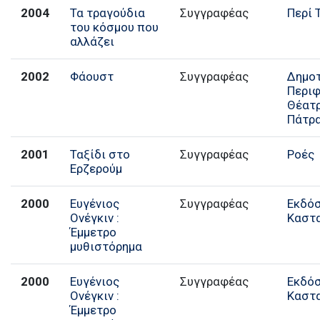
2004
Τα τραγούδια
Συγγραφέας
Περί 
του κόσμου που
αλλάζει
2002
Φάουστ
Συγγραφέας
Δημο
Περιφ
Θέατ
Πάτρ
2001
Ταξίδι στο
Συγγραφέας
Ροές
Ερζερούμ
2000
Ευγένιος
Συγγραφέας
Εκδό
Ονέγκιν :
Καστ
Έμμετρο
μυθιστόρημα
2000
Ευγένιος
Συγγραφέας
Εκδό
Ονέγκιν :
Καστ
Έμμετρο