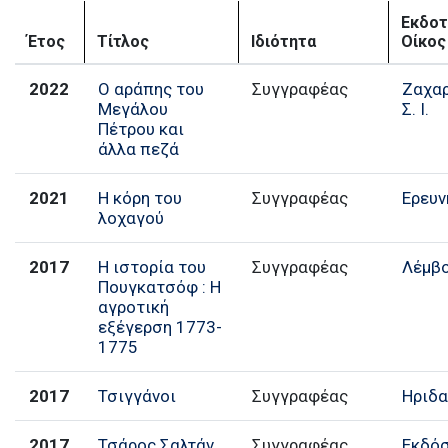
Εκδοτ
Έτος
Τίτλος
Ιδιότητα
Οίκος
2022
Ο αράπης του
Συγγραφέας
Ζαχα
Μεγάλου
Σ. Ι.
Πέτρου και
άλλα πεζά
2021
Η κόρη του
Συγγραφέας
Ερευν
λοχαγού
2017
Η ιστορία του
Συγγραφέας
Λέμβ
Πουγκατσόφ : Η
αγροτική
εξέγερση 1773-
1775
2017
Τσιγγάνοι
Συγγραφέας
Ηριδ
2017
Τσάρος Σαλτάν
Συγγραφέας
Εκδό