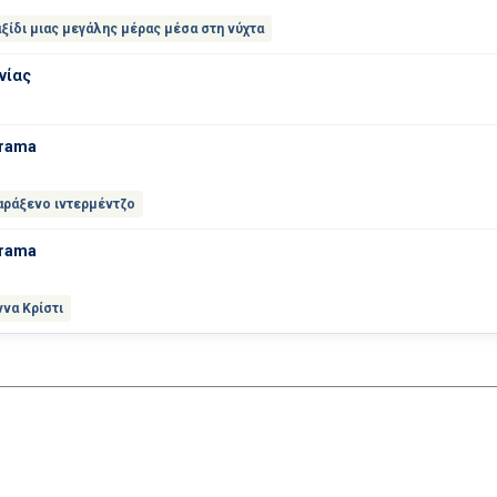
ξίδι μιας μεγάλης μέρας μέσα στη νύχτα
νίας
Drama
αράξενο ιντερμέντζο
Drama
να Κρίστι