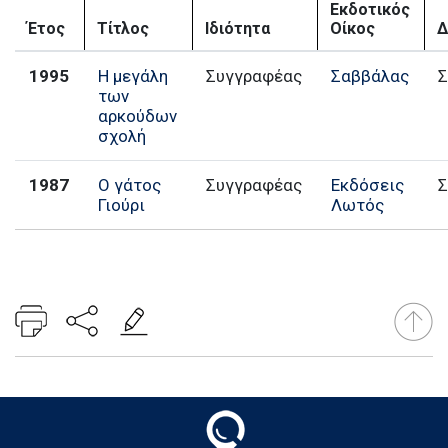
Εκδοτικός
Έτος
Τίτλος
Ιδιότητα
Οίκος
Δ
1995
Η μεγάλη
Συγγραφέας
Σαββάλας
Σ
των
αρκούδων
σχολή
1987
Ο γάτος
Συγγραφέας
Εκδόσεις
Σ
Γιούρι
Λωτός