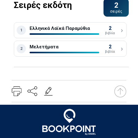
Σειρές εκδότη
2
σειρές
2
Ελληνικά Λαϊκά Παραμύθια
›
1
βιβλία
2
Μελετήματα
›
2
βιβλία