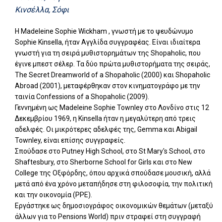
Κινσέλλα, Σόφι
Η Madeleine Sophie Wickham , γνωστή με το ψευδώνυμο
Sophie Kinsella, ήταν Αγγλίδα συγγραφέας. Είναι ιδιαίτερα
γνωστή για τη σειρά μυθιστορημάτων της Shopaholic, που
έγινε μπεστ σέλερ. Τα δύο πρώτα μυθιστορήματα της σειράς,
The Secret Dreamworld of a Shopaholic (2000) και Shopaholic
Abroad (2001), μεταφέρθηκαν στον κινηματογράφο με την
ταινία Confessions of a Shopaholic (2009).
Γεννημένη ως Madeleine Sophie Townley στο Λονδίνο στις 12
Δεκεμβρίου 1969, η Kinsella ήταν η μεγαλύτερη από τρεις
αδελφές. Οι μικρότερες αδελφές της, Gemma και Abigail
Townley, είναι επίσης συγγραφείς.
Σπούδασε στο Putney High School, στο St Mary's School, στο
Shaftesbury, στο Sherborne School for Girls και στο New
College της Οξφόρδης, όπου αρχικά σπούδασε μουσική, αλλά
μετά από ένα χρόνο μεταπήδησε στη φιλοσοφία, την πολιτική
και την οικονομία (PPE).
Εργάστηκε ως δημοσιογράφος οικονομικών θεμάτων (μεταξύ
άλλων για το Pensions World) πριν στραφεί στη συγγραφή