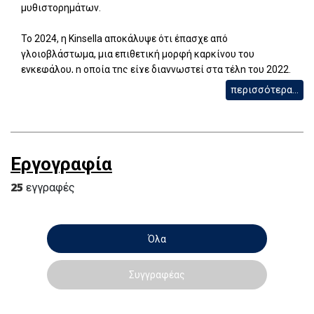
μυθιστορημάτων.
Το 2024, η Kinsella αποκάλυψε ότι έπασχε από
γλοιοβλάστωμα, μια επιθετική μορφή καρκίνου του
εγκεφάλου, η οποία της είχε διαγνωστεί στα τέλη του 2022.
Υποβλήθηκε σε νευροχειρουργική επέμβαση. Η Kinsella πέθανε
περισσότερα...
στο σπίτι της στο Dorset στις 10 Δεκεμβρίου 2025, σε ηλικία
55 ετών.
Εργογραφία
25
εγγραφές
Όλα
Συγγραφέας