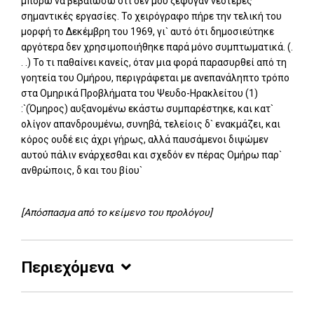
μπορώ να βεβαιώσω ότι δεν μου ξέφυγαν νεότερες
σημαντικές εργασίες. Το χειρόγραφο πήρε την τελική του
μορφή το Δεκέμβρη του 1969, γι` αυτό ότι δημοσιεύτηκε
αργότερα δεν χρησιμοποιήθηκε παρά μόνο συμπτωματικά. (.
. .) Το τι παθαίνει κανείς, όταν μια φορά παρασυρθεί από τη
γοητεία του Ομήρου, περιγράφεται με ανεπανάληπτο τρόπο
στα Ομηρικά Προβλήματα του Ψευδο-Ηρακλείτου (1)
:`(Όμηρος) αυξανομένω εκάστω συμπαρέστηκε, και κατ`
ολίγον απανδρουμένω, συνηβά, τελείοις δ` ενακμάζει, και
κόρος ουδέ εις άχρι γήρως, αλλά παυσάμενοι διψώμεν
αυτού πάλιν ενάρχεσθαι και σχεδόν εν πέρας Ομήρω παρ`
ανθρώποις, δ και του βίου`
[Απόσπασμα από το κείμενο του προλόγου]
Περιεχόμενα
Add: 2014-01-01 00:00:00 - Upd: 2014-01-01 00:00:00