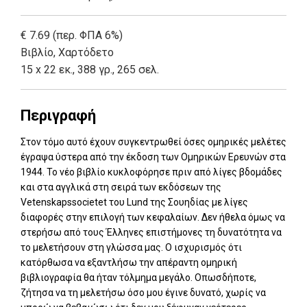
€ 7.69 (περ. ΦΠΑ 6%)
Βιβλίο
,
Χαρτόδετο
15 x 22 εκ., 388 γρ., 265 σελ.
Περιγραφή
Στον τόμο αυτό έχουν συγκεντρωθεί όσες ομηρικές μελέτες
έγραψα ύστερα από την έκδοση των Ομηρικών Ερευνών στα
1944. Το νέο βιβλίο κυκλοφόρησε πριν από λίγες βδομάδες
και στα αγγλικά στη σειρά των εκδόσεων της
Vetenskapssocietet του Lund της Σουηδίας με λίγες
διαφορές στην επιλογή των κεφαλαίων. Δεν ήθελα όμως να
στερήσω από τους Έλληνες επιστήμονες τη δυνατότητα να
το μελετήσουν στη γλώσσα μας. Ο ισχυρισμός ότι
κατόρθωσα να εξαντλήσω την απέραντη ομηρική
βιβλιογραφία θα ήταν τόλμημα μεγάλο. Οπωσδήποτε,
ζήτησα να τη μελετήσω όσο μου έγινε δυνατό, χωρίς να