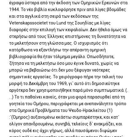
έγραψα ύστερα από την έκδοση των Ομηρικών Ερευνών στα
1944. Το νέο βιβλίο κυκλοφόρησε πριν από λίγες βδομάδες
και στα αγγλικά στη σειρά των εκδόσεων της
Vetenskapssocietet του Lund της Σουηδίας με λίγες
διαφορές στην επιλογή των κεφαλαίων. Δεν ήθελα όμως να
στερήσω από τους Έλληνες επιστήμονες τη δυνατότητα να
το μελετήσουν στη γλώσσα μας. Ο ισχυρισμός ότι
κατόρθωσα να εξαντλήσω την απέραντη ομηρική
βιβλιογραφία θα ήταν τόλμημα μεγάλο. Οπωσδήποτε,
ζήτησα να τη μελετήσω όσο μου έγινε δυνατό, χωρίς να
μπορώ να βεβαιώσω ότι δεν μου ξέφυγαν νεότερες
σημαντικές εργασίες. Το χειρόγραφο πήρε την τελική του
μορφή το Δεκέμβρη του 1969, γι` αυτό ότι δημοσιεύτηκε
αργότερα δεν χρησιμοποιήθηκε παρά μόνο συμπτωματικά. (.
. .) Το τι παθαίνει κανείς, όταν μια φορά παρασυρθεί από τη
γοητεία του Ομήρου, περιγράφεται με ανεπανάληπτο τρόπο
στα Ομηρικά Προβλήματα του Ψευδο-Ηρακλείτου (1)
:`(Όμηρος) αυξανομένω εκάστω συμπαρέστηκε, και κατ`
ολίγον απανδρουμένω, συνηβά, τελείοις δ` ενακμάζει, και
κόρος ουδέ εις άχρι γήρως, αλλά παυσάμενοι διψώμεν