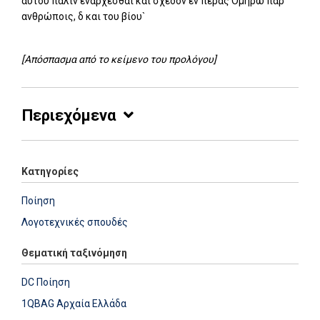
αυτού πάλιν ενάρχεσθαι και σχεδόν εν πέρας Ομήρω παρ`
ανθρώποις, δ και του βίου`
[Απόσπασμα από το κείμενο του προλόγου]
Περιεχόμενα
Κατηγορίες
Ποίηση
Λογοτεχνικές σπουδές
Θεματική ταξινόμηση
DC Ποίηση
1QBAG Αρχαία Ελλάδα