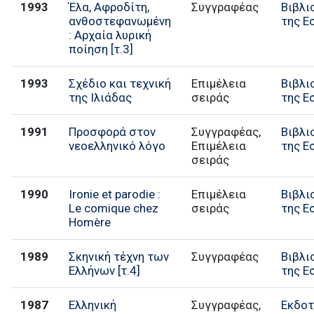
1993
Έλα, Αφροδίτη,
Συγγραφέας
Βιβλι
ανθοστεφανωμένη
της Ε
: Αρχαία λυρική
ποίηση [τ.3]
1993
Σχέδιο και τεχνική
Επιμέλεια
Βιβλι
της Ιλιάδας
σειράς
της Ε
1991
Προσφορά στον
Συγγραφέας,
Βιβλι
νεοελληνικό λόγο
Επιμέλεια
της Ε
σειράς
1990
Ironie et parodie :
Επιμέλεια
Βιβλι
Le comique chez
σειράς
της Ε
Homère
1989
Σκηνική τέχνη των
Συγγραφέας
Βιβλι
Ελλήνων [τ.4]
της Ε
1987
Ελληνική
Συγγραφέας,
Εκδοτ