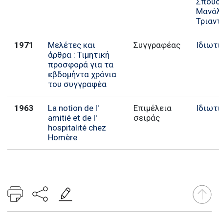
Σπουδ
Μανό
Τριαν
1971
Μελέτες και
Συγγραφέας
Ιδιωτ
άρθρα : Τιμητική
προσφορά για τα
εβδομήντα χρόνια
του συγγραφέα
1963
La notion de l'
Επιμέλεια
Ιδιωτ
amitié et de l'
σειράς
hospitalité chez
Homère