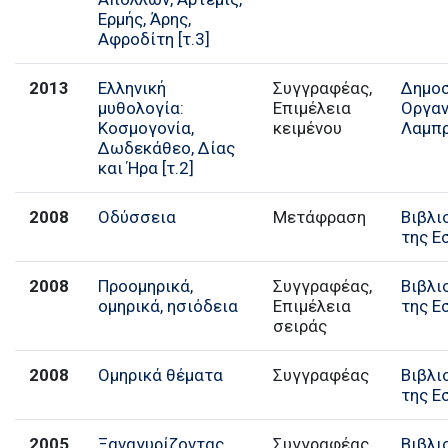
Ερμής, Άρης,
Αφροδίτη [τ.3]
2013
Ελληνική
Συγγραφέας,
Δημο
μυθολογία:
Επιμέλεια
Οργαν
Κοσμογονία,
κειμένου
Λαμπ
Δωδεκάθεο, Δίας
και Ήρα [τ.2]
2008
Οδύσσεια
Μετάφραση
Βιβλι
της Ε
2008
Προομηρικά,
Συγγραφέας,
Βιβλι
ομηρικά, ησιόδεια
Επιμέλεια
της Ε
σειράς
2008
Ομηρικά θέματα
Συγγραφέας
Βιβλι
της Ε
2005
Ξαναγυρίζοντας
Συγγραφέας,
Βιβλι