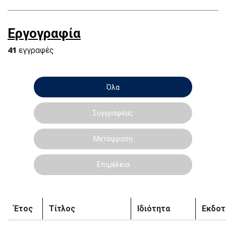
Εργογραφία
41
εγγραφές
Όλα
Συγγραφέας
Μετάφραση
Επιμέλεια
Έτος
Τίτλος
Ιδιότητα
Εκδοτ