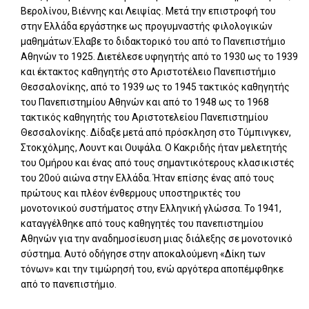
Βερολίνου, Βιέννης και Λειψίας. Μετά την επιστροφή του
στην Ελλάδα εργάστηκε ως προγυμναστής φιλολογικών
μαθημάτων.Έλαβε το διδακτορικό του από το Πανεπιστήμιο
Αθηνών το 1925. Διετέλεσε υφηγητής από το 1930 ως το 1939
και έκτακτος καθηγητής στο Αριστοτέλειο Πανεπιστήμιο
Θεσσαλονίκης, από το 1939 ως το 1945 τακτικός καθηγητής
του Πανεπιστημίου Αθηνών και από το 1948 ως το 1968
τακτικός καθηγητής του Αριστοτελείου Πανεπιστημίου
Θεσσαλονίκης. Δίδαξε μετά από πρόσκληση στο Τύμπινγκεν,
Στοκχόλμης, Λουντ και Ουψάλα. Ο Κακριδής ήταν μελετητής
του Ομήρου και ένας από τους σημαντικότερους κλασικιστές
του 20ού αιώνα στην Ελλάδα. Ήταν επίσης ένας από τους
πρώτους και πλέον ένθερμους υποστηρικτές του
μονοτονικού συστήματος στην Ελληνική γλώσσα. Το 1941,
καταγγέλθηκε από τους καθηγητές του πανεπιστημίου
Αθηνών για την αναδημοσίευση μιας διάλεξης σε μονοτονικό
σύστημα. Αυτό οδήγησε στην αποκαλούμενη «Δίκη των
τόνων» και την τιμώρησή του, ενώ αργότερα αποπέμφθηκε
από το πανεπιστήμιο.