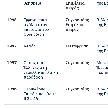
θρησκεία
Επιμέλεια
της Ε
σειράς
1998
Ερμηνευτικά
Συγγραφέας,
Βιβλι
σχόλια στον
Επιμέλεια
της Ε
Επιτάφιο του
σειράς
Θουκυδίδη
1997
Ιλιάδα
Μετάφραση
Βιβλι
της Ε
1997
Οι αρχαίοι
Συγγραφέας
Μορφ
Έλληνες στη
Ίδρυμ
νεοελληνική λαϊκή
Τραπ
παράδοση
1996
Περικλέους
Συγγραφέας
Βιβλι
Επιτάφιος : Θουκ.
της Ε
ΙΙ 34-46