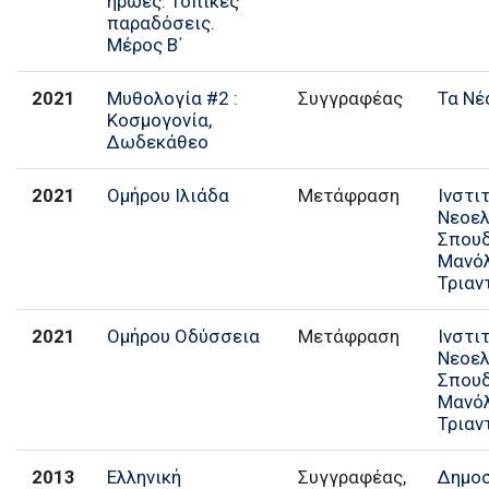
ήρωες. Τοπικές
παραδόσεις.
Μέρος Β΄
2021
Μυθολογία #2 :
Συγγραφέας
Τα Νέ
Κοσμογονία,
Δωδεκάθεο
2021
Ομήρου Ιλιάδα
Μετάφραση
Ινστι
Νεοελ
Σπουδ
Μανό
Τριαν
2021
Ομήρου Οδύσσεια
Μετάφραση
Ινστι
Νεοελ
Σπουδ
Μανό
Τριαν
2013
Ελληνική
Συγγραφέας,
Δημο