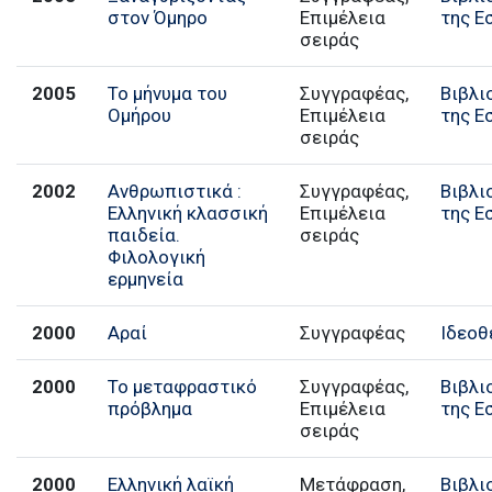
στον Όμηρο
Επιμέλεια
της Ε
σειράς
2005
Το μήνυμα του
Συγγραφέας,
Βιβλι
Ομήρου
Επιμέλεια
της Ε
σειράς
2002
Ανθρωπιστικά :
Συγγραφέας,
Βιβλι
Ελληνική κλασσική
Επιμέλεια
της Ε
παιδεία.
σειράς
Φιλολογική
ερμηνεία
2000
Αραί
Συγγραφέας
Ιδεοθ
2000
Το μεταφραστικό
Συγγραφέας,
Βιβλι
πρόβλημα
Επιμέλεια
της Ε
σειράς
2000
Ελληνική λαϊκή
Μετάφραση,
Βιβλι