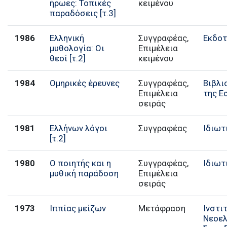
ήρωες: Τοπικές
κειμένου
παραδόσεις [τ.3]
1986
Ελληνική
Συγγραφέας,
Εκδοτ
μυθολογία: Οι
Επιμέλεια
θεοί [τ.2]
κειμένου
1984
Ομηρικές έρευνες
Συγγραφέας,
Βιβλι
Επιμέλεια
της Ε
σειράς
1981
Ελλήνων λόγοι
Συγγραφέας
Ιδιωτ
[τ.2]
1980
Ο ποιητής και η
Συγγραφέας,
Ιδιωτ
μυθική παράδοση
Επιμέλεια
σειράς
1973
Ιππίας μείζων
Μετάφραση
Ινστι
Νεοελ