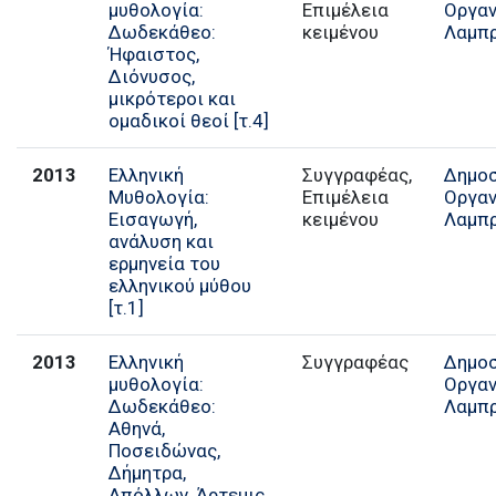
μυθολογία:
Επιμέλεια
Οργαν
Δωδεκάθεο:
κειμένου
Λαμπ
Ήφαιστος,
Διόνυσος,
μικρότεροι και
ομαδικοί θεοί [τ.4]
2013
Ελληνική
Συγγραφέας,
Δημο
Μυθολογία:
Επιμέλεια
Οργαν
Εισαγωγή,
κειμένου
Λαμπ
ανάλυση και
ερμηνεία του
ελληνικού μύθου
[τ.1]
2013
Ελληνική
Συγγραφέας
Δημο
μυθολογία:
Οργαν
Δωδεκάθεο:
Λαμπ
Αθηνά,
Ποσειδώνας,
Δήμητρα,
Απόλλων, Άρτεμις,