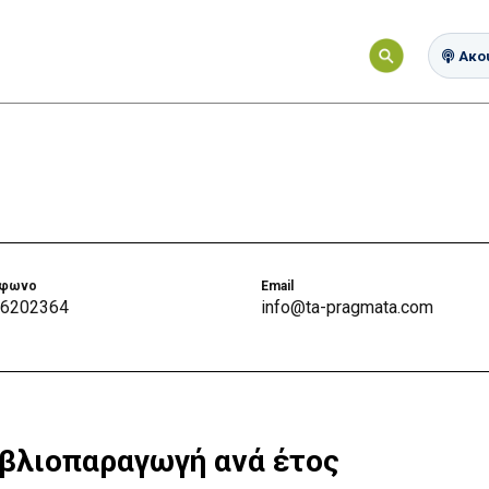
Ακού
έφωνο
Email
 6202364
info@ta-pragmata.com
βλιοπαραγωγή ανά έτος