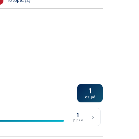
Ιστορία (2)
1
σειρά
1
›
βιβλίο