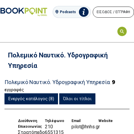
ΕΙΣΟΔΟΣ / ΕΓΓΡΑΦΗ
Podcasts
Πολεμικό Ναυτικό. Υδρογραφική
Υπηρεσία
9
Πολεμικό Ναυτικό. Υδρογραφική Υπηρεσία
:
εγγραφές
Ενεργός κατάλογος (8)
Όλοι οι τίτλοι
Διεύθυνση
Τηλέφωνο
Email
Website
210
pilot@hnhs.gr
Επικοινωνίας
Στρατόπεδο
6551315