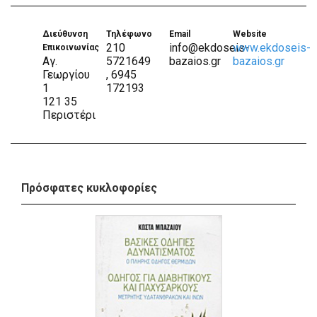
Διεύθυνση
Τηλέφωνο
Email
Website
210
info@ekdoseis-
www.ekdoseis-
Επικοινωνίας
Αγ.
5721649
bazaios.gr
bazaios.gr
Γεωργίου
, 6945
1
172193
121 35
Περιστέρι
Πρόσφατες κυκλοφορίες