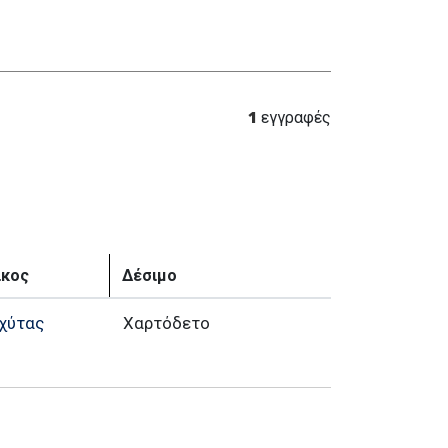
1
εγγραφές
ίκος
Δέσιμο
χύτας
Χαρτόδετο