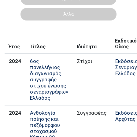
Άλλα
Εκδοτικό
Έτος
Τίτλος
Ιδιότητα
Οίκος
2024
6ος
Στίχοι
Εκδόσει
πανελλήνιος
Σεναριο
διαγωνισμός
Ελλάδος
συγγραφής
στίχου ένωσης
σεναριογράφων
Ελλάδος
2024
Ανθολογία
Εκδόσει
ποίησης και
Αρχύτας
πεζόμορφου
στοχασμού