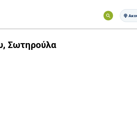
Ακού
υ, Σωτηρούλα