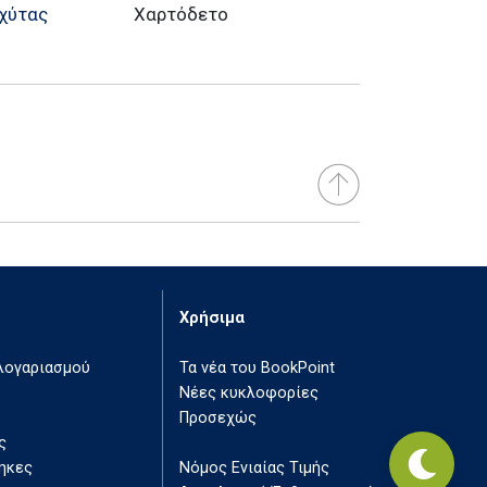
χύτας
Χαρτόδετο
Χρήσιμα
 λογαριασμού
Τα νέα του BookPoint
Νέες κυκλοφορίες
Προσεχώς
ς
ηκες
Νόμος Ενιαίας Τιμής