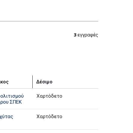
3
εγγραφές
ίκος
Δέσιμο
ολιτισμού
Χαρτόδετο
πρου ΣΠΕΚ
χύτας
Χαρτόδετο