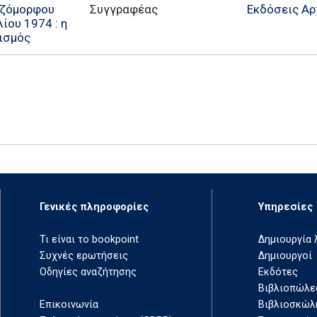
εζόμορφου
Συγγραφέας
Εκδόσεις Αρ
ίου 1974 : η
νισμός
Γενικές πληροφορίες
Υπηρεσίες
Τι είναι το bookpoint
Δημιουργία
Συχνές ερωτήσεις
Δημιουργοί
Οδηγίες αναζήτησης
Εκδότες
Βιβλιοπώλε
Επικοινωνία
Βιβλιοσκώλ