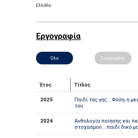
Ελλάδα
Εργογραφία
Όλα
Συγγραφέας
Έτος
Τίτλος
2025
Παιδί της γης... Φύση, η µ
του
2024
Ανθολογία ποίησης και π
στοχασμού ...παιδί δικό μ