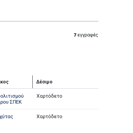
7
εγγραφές
ίκος
Δέσιμο
ολιτισμού
Χαρτόδετο
πρου ΣΠΕΚ
χύτας
Χαρτόδετο